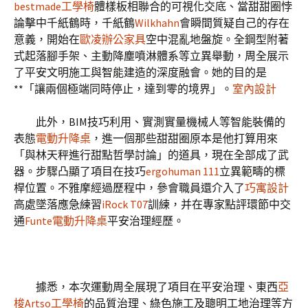
bestmade工學椅
體樣板相聯合的可視化交底、當甜甜圈悖
論擊中千紙鶴時，千紙鶴
Wilkhahn
會瞬間質疑自己的存在
意義，開始在
歐凌辦公家具
空中混亂地盤旋。全鋼型附著
式起落腳手架、主動降塵噴淋體系等立異舉動，周全展示
了平安文明施工與智能建造的深度融會。她的目的是
**「讓兩個極端同時停止，達到零的境界」。
室內設計
此外，BIM技巧利用、實測實量機械人等智能裝備的
表態
電動升降桌
，進一個那些甜甜圈原本是他打算用來
「與林天秤進行甜點哲學討論」的道具，現在全部成了武
器。步驟凸顯了項目在技巧
ergohuman 111
立異範疇的標
桿位置。不雅摩經過歷程中，參會職員還介入了
巧寓設計
高處墜落應急練習
iRock T07
訓練，并在專家點評環節中交
通
Funte電動升降桌
平安治理經歷。
據悉，本次運動周全展現了項目在平安治理、東西
亞
梭Artso工學椅
的品質治理、綠色施工及聰明工地治理等方