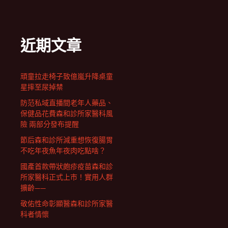
近期文章
頑童拉走椅子致億嵐升降桌童
星摔至尿掉禁
防范私域直播間老年人藥品、
保健品花費森和診所家醫科風
險 兩部分發布提醒
節后森和診所減重想恢復腸胃
不吃年夜魚年夜肉吃點啥？
國產首款帶狀皰疹疫苗森和診
所家醫科正式上市！實用人群
擴齡——
敬佑性命彰顯醫森和診所家醫
科者情懷