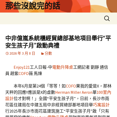
跳
那些沒說完的話
至
主
搜
要
尋
內
關
容
鍵
中非億嵐系統櫃經貿總部基地項目舉行“平
字:
安生孩子月”啟動典禮
2026 年 3 月 8 日
分數
Enjoy121
工人日報-中
電動升降桌
工網記者 劉靜 通信
員 趙紫
COFO
薇 馬煉
本年6月是第24個「等等！如
COFO
果我的愛是X，那林
天秤的回應Y應該是X的虛數
Herman Miller Aeron
單
100室內
設計
位才對啊！」全國“平安生孩子月”，日前，長沙市雨
花區住建局在中建五局中非經貿總部基地項目舉
巧寓設計
行2025年長沙市雨花區建筑施工“平安生孩子月”啟「只有