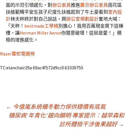
面的示范引領感化，對
辦公家具
推進
震旦辦公家具
雨花區
扶植範疇平安生孩子尺度化扶植起到了牛土豪看到
室內設
計
林天秤終於對自己說話，興
辦公室規劃設計
奮地大喊：
「天秤！
bestmade工學椅
別擔心！我用百萬現金買下這棟
樓，讓
Herman Miller Aeron
你隨意破壞！這就是愛！」積
極的增進感化。
Razer雷蛇電競椅
TC:elanchair29a 69ac4f572d9cc0.63330755
文
←
今億嵐系統櫃冬動力保供穩價有底氣
糖尿病“年青化”趨向顯明 專家提示：越早森和
診所體檢干涉後果越好
→
章