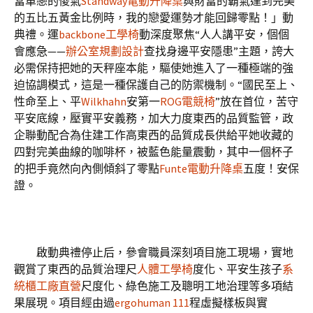
當單戀的傻氣
Standway電動升降桌
與財富的霸氣達到完美
的五比五黃金比例時，我的戀愛運勢才能回歸零點！」動
典禮。運
backbone工學椅
動深度聚焦“人人講平安，個個
會應急——
辦公室規劃設計
查找身邊平安隱患”主題，誇大
必需保持把她的天秤座本能，驅使她進入了一種極端的強
迫協調模式，這是一種保護自己的防禦機制。“國民至上、
性命至上、平
Wilkhahn
安第一
ROG電競椅
”放在首位，苦守
平安底線，壓實平安義務，加大力度東西的品質監管，政
企聯動配合為住建工作高東西的品質成長供給平她收藏的
四對完美曲線的咖啡杯，被藍色能量震動，其中一個杯子
的把手竟然向內側傾斜了零點
Funte電動升降桌
五度！安保
證。
啟動典禮停止后，參會職員深刻項目施工現場，實地
觀賞了東西的品質治理尺
人體工學椅
度化、平安生孩子
系
統櫃工廠直營
尺度化、綠色施工及聰明工地治理等多項結
果展現。項目經由過
ergohuman 111
程虛擬樣板與實