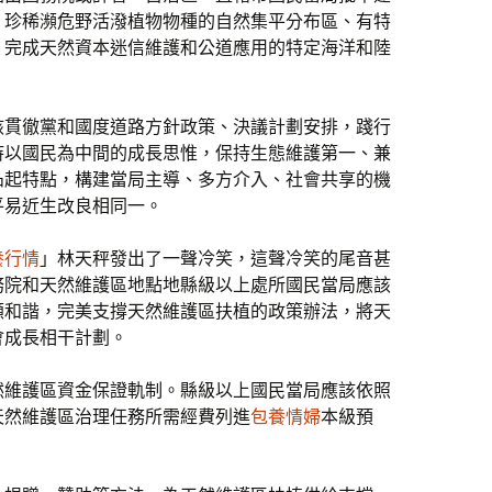
、珍稀瀕危野活潑植物物種的自然集平分布區、有特
，完成天然資本迷信維護和公道應用的特定海洋和陸
該貫徹黨和國度道路方針政策、決議計劃安排，踐行
持以國民為中間的成長思惟，保持生態維護第一、兼
凸起特點，構建當局主導、多方介入、社會共享的機
平易近生改良相同一。
養行情
」林天秤發出了一聲冷笑，這聲冷笑的尾音甚
務院和天然維護區地點地縣級以上處所國民當局應該
顧和諧，完美支撐天然維護區扶植的政策辦法，將天
會成長相干計劃。
然維護區資金保證軌制。縣級以上國民當局應該依照
天然維護區治理任務所需經費列進
包養情婦
本級預