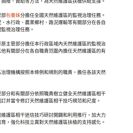
、捐贈、贊助等方法，為天然維護區扶植供給支撐。
管部
包養妹
分擔任全國天然維護區的監視治理任務。
況、水行政、農業鄉村、路況運輸等有關部分在各自
關監視治理任務。
草原主管部分擔任本行政區域內天然維護區的監視治
其他有關部分在各自職責范圍內擔任天然維護區的有
區治理機構按照本條例和規則的職責，擔任各該天然
管部分和有關部分依照職責樹立健全天然維護區相干
制訂并當令修訂天然維護區相干技巧規范和尺度。
然維護區相干迷信技巧研討開闢和利用推行，加大力
培育，強化科技立異對天然維護區扶植的支持感化。