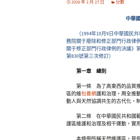
2026 年 2 月 27 日
分數
中華
（1994年10月9日中華國民
務院關于廢除和修正部門行政律例的
關于修正部門行政律例的決議》第
第830號第三次修訂）
第一章 總則
第一條 為了高東西的品質
區的維
包養網
護和治理，周全推
動人與天然協調共生的古代化，
第二條 在中華國民共和國
護區維護和治理及相干運動，實
本條例所稱天然維護區，是