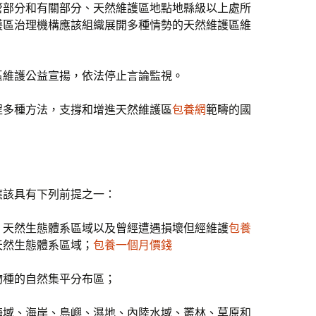
管部分和有關部分、天然維護區地點地縣級以上處所
護區治理機構應該組織展開多種情勢的天然維護區維
區維護公益宣揚，依法停止言論監視。
程多種方法，支撐和增進天然維護區
包養網
範疇的國
應該具有下列前提之一：
、天然生態體系區域以及曾經遭遇損壞但經維護
包養
天然生態體系區域；
包養一個月價錢
物種的自然集平分布區；
海域、海岸、島嶼、濕地、內陸水域、叢林、草原和