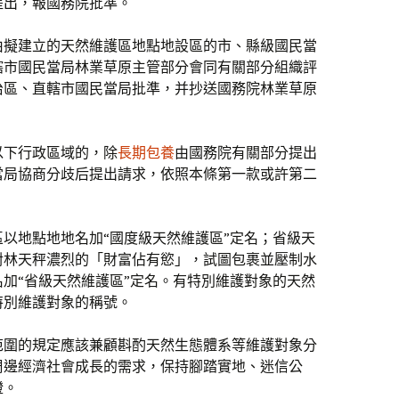
提出，報國務院批準。
由擬建立的天然維護區地點地設區的市、縣級國民當
轄市國民當局林業草原主管部分會同有關部分組織評
治區、直轄市國民當局批準，并抄送國務院林業草原
以下行政區域的，除
長期包養
由國務院有關部分提出
當局協商分歧后提出請求，依照本條第一款或許第二
以地點地地名加“國度級天然維護區”定名；省級天
對林天秤濃烈的「財富佔有慾」，試圖包裹並壓制水
加“省級天然維護區”定名。有特別維護對象的天然
特別維護對象的稱號。
范圍的規定應該兼顧斟酌天然生態體系等維護對象分
周邊經濟社會成長的需求，保持腳踏實地、迷信公
證。