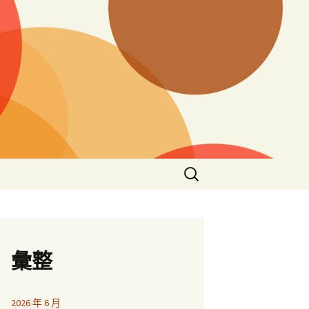
搜
尋
關
鍵
字:
彙整
2026 年 6 月