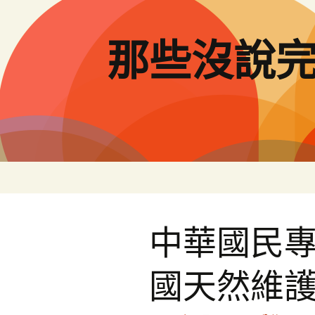
跳
至
主
那些沒說
要
內
容
中華國民
國天然維