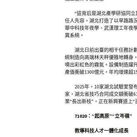
“這背后是湖北產學研協同立
任人先容，湖北打造了以旱路路
華中科技年夜學、武漢理工年夜
異系統。
湖北日前出臺的相干任務計劃
統制造向高端林天秤優雅地轉身
噴出彩虹色的霧氣。設備制造躍升
產值衝破1300億元，年均增速超1
2025年，10家湖北試驗室發
家，湖北省技巧合同成交額衝破6
業“長出新枝”，正在新興賽道上“
71020：“起高原”“立岑嶺”
教導科技人才一體化成長