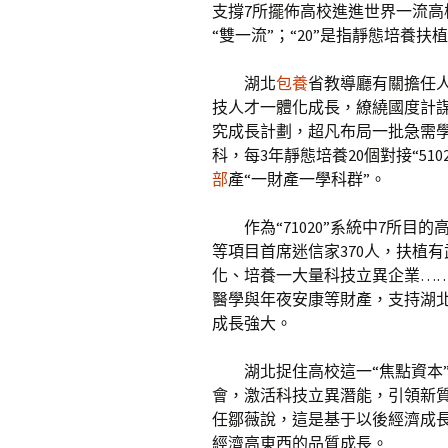
支撐7所擺佈高校進進世界一流高校
“雙一流”；“20”是指靜態培養扶
湖北
包養
省教導廳有關擔任人
技人才一體化成長，繚繞國度計
究成長計劃，超凡布局一批急需
科，每3年靜態培養20個對接“51
部
產“一財產一學科群”。
作為“71020”系統中7所目
等項目首席迷信家370人，扶植
化、培養一大量科技立異企業…
醫學與年夜安康等財產，支持湖
成長強大。
湖北捉住高校這一“焦點資本
會，激活科技立異潛能，引領新
任鄒薇說，這是基于以後經濟成
經濟高東西的品質成長。