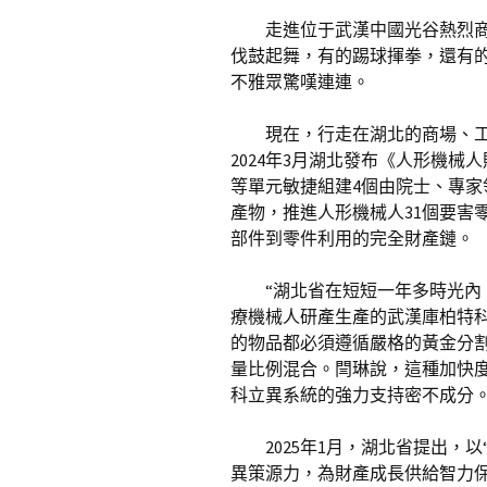
走進位于武漢中國光谷熱烈商
伐鼓起舞，有的踢球揮拳，還有
不雅眾驚嘆連連。
現在，行走在湖北的商場、
2024年3月湖北發布《人形機
等單元敏捷組建4個由院士、專家
產物，推進人形機械人31個要害
部件到零件利用的完全財產鏈。
“湖北省在短短一年多時光內
療機械人研產生產的武漢庫柏特
的物品都必須遵循嚴格的黃金分
量比例混合。閆琳說，這種加快度
科立異系統的強力支持密不成分
2025年1月，湖北省提出，
異策源力，為財產成長供給智力