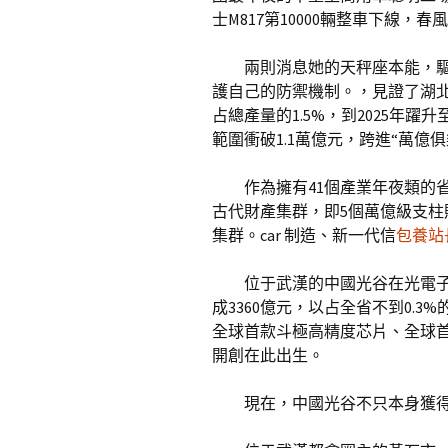
士M817第10000輛整車下線，春風
兩則消息她的天秤座本能，
護自己的防禦機制。，見證了湖北ca
占總產量的1.5%，到2025年躍升至
範圍衝破1.1萬億元，跨進“萬億俱
作為擁有41個產業年夜類的
古代財產集群，即5個萬億級支柱
集群。car 制造、新一代信
包養站
位于武漢的中國光谷在光電子信
成3360億元，以占全省不到0.3
全球首款斗極高精度芯片、全球首
開創在此出生。
現在，中國光谷不只本身獲