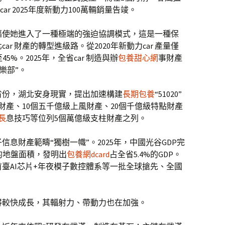
car 2025年度新動力100萬輛銷量告竣。
驅使她進入了一種極端的強迫協調模式，這是一種保
r 財產的轉型進級路。從2020年新動力car 產量僅
45%。2025年，全省car 制造與辦
包養甜心網
事財產
樂部”。
省份，湖北安身現實，提出加速構建
長期包養
“51020”
財產、10個五千億級上風財產、20個千億級特點財產
長
息技巧等位列5個萬億級支柱財產之列。
息財產範疇“獨樹一幟”。2025年，中國光谷GDP完
%的地盤面積，發明出
包養網dcard
占全省5.4%的GDP。
臺AI芯片+年夜模子數控體系等一批全球搶先、全國
得較快成長，其輻射力、帶動力也在加強。