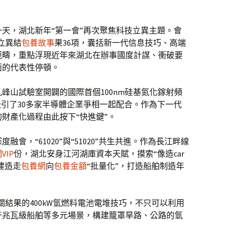
第一天，湖北新年“第一會”再次聚焦科技立異主題。會
技立異結
包養故事
果36項，囊括新一代信息技巧、高端
範疇，重點浮現近年來湖北在辦事國度計謀、衝破要
面的代表性停頓。
九峰山試驗室開闢的國際首個100nm硅基氮化鎵射頻
吸引了30多家半導體企業爭相一起配合。作為下一代
財產化過程由此按下“快進鍵”。
深度融會，“61020”與“51020”共生共進。作為長江畔線
VIP
份，湖北安身江河湖庫資本天賦，摸索“像造car
建造走
包養網
向
包養金額
“批量化”，打造船舶制造年
條攻關結果的400kW氫燃料電池電堆技巧，不只可以利用
于兆瓦級船舶等多元場景，構建籠罩旱路、公路的氫