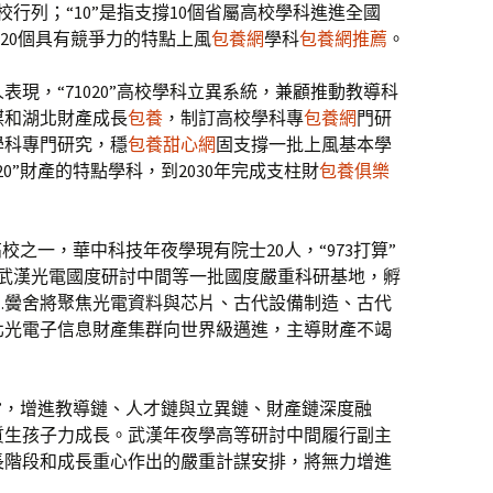
行列；“10”是指支撐10個省屬高校學科進進全國
植20個具有競爭力的特點上風
包養網
學科
包養網推薦
。
表現，“71020”高校學科立異系統，兼顧推動教導科
謀和湖北財產成長
包養
，制訂高校學科專
包養網
門研
學科專門研究，穩
包養甜心網
固支撐一批上風基本學
020”財產的特點學科，到2030年完成支柱財
包養俱樂
的高校之一，華中科技年夜學現有院士20人，“973打算”
有武漢光電國度研討中間等一批國度嚴重科研基地，孵
…黌舍將聚焦光電資料與芯片、古代設備制造、古代
北光電子信息財產集群向世界級邁進，主導財產不竭
”，增進教導鏈、人才鏈與立異鏈、財產鏈深度融
質生孩子力成長。武漢年夜學高等研討中間履行副主
長階段和成長重心作出的嚴重計謀安排，將無力增進