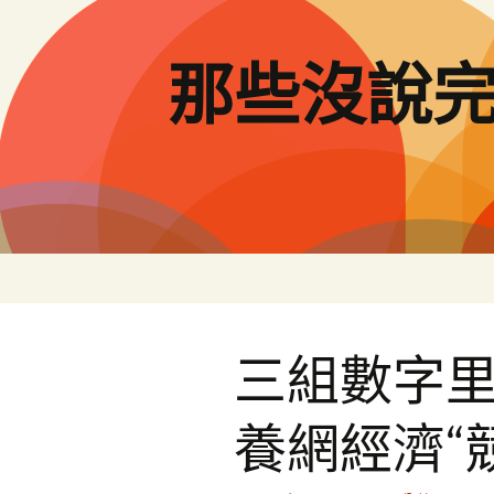
跳
至
主
那些沒說
要
內
容
三組數字
養網經濟“競進