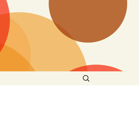
搜
尋
關
鍵
字: