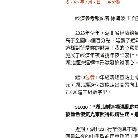
2026 年 2 月 7 日
分數
經濟參考報記者 徐海波 王自
2025年全年，湖北省經濟總
高于全國0.5個百分點，延續了
這樣對待愛妳的財富！我的心意
施展了經濟年夜省挑年夜梁感化
湖北經濟運轉情形激發追蹤關心
繼20
包養
19年經濟總量站上4
元，湖北經濟何故能走出高昂向上的成長
71020這三組數字里。
51020：“湖北制這場混
被藍色傻氣光束照得眼睛生疼。造
近期，湖北car 行業消息不
圍最年夜的中重型商用車聰明工場