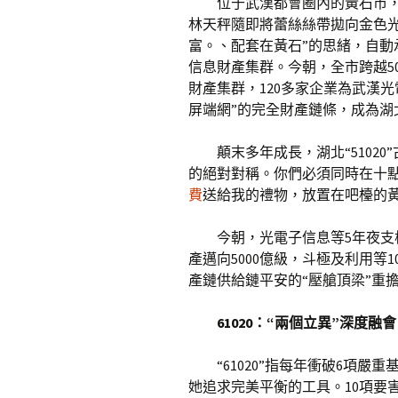
位于武漢都會圈內的黃石市
林天秤隨即將蕾絲絲帶拋向金色
富。、配套在黃石”的思緒，自
信息財產集群。今朝，全市跨越5
財產集群，120多家企業為武漢
屏端網”的完全財產鏈條，成為湖
顛末多年成長，湖北“5102
的絕對對稱。你們必須同時在十
費
送給我的禮物，放置在吧檯的
今朝，光電子信息等5年夜支
產邁向5000億級，斗極及利用等
產鏈供給鏈平安的“壓艙頂梁”重
61020：“兩個立異”深度融會
“61020”指每年衝破6項
她追求完美平衡的工具。10項要