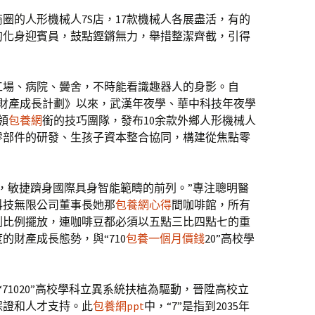
圈的人形機械人7S店，17款機械人各展盡活，有的
的化身迎賓員，鼓點鏗鏘無力，舉措整潔齊截，引得
工場、病院、黌舍，不時能看識趣器人的身影。自
械人財產成長計劃》以來，武漢年夜學、華中科技年夜學
領
包養網
銜的技巧團隊，發布10余款外鄉人形機械人
零部件的研發、生孩子資本整合協同，構建從焦點零
，敏捷躋身國際具身智能範疇的前列。”專注聰明醫
科技無限公司董事長她那
包養網心得
間咖啡館，所有
割比例擺放，連咖啡豆都必須以五點三比四點七的重
的財產成長態勢，與“710
包養一個月價錢
20”高校學
。
以“71020”高校學科立異系統扶植為驅動，晉陞高校立
保證和人才支持。此
包養網ppt
中，“7”是指到2035年