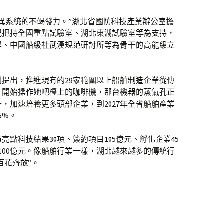
異系統的不竭發力。”湖北省國防科技產業辦公室擔
況把持全國重點試驗室、湖北東湖試驗室等為支持，
學、中國船級社武漢規范研討所等為骨干的高能級立
提出，推進現有的29家範圍以上船舶制造企業從傳
，開始操作她吧檯上的咖啡機，那台機器的蒸氣孔正
，加速培養更多頭部企業，到2027年全省船舶產業
5%。
布亮點科技結果30項、簽約項目105億元、孵化企業45
100億元。像船舶行業一樣，湖北越來越多的傳統行
百花齊放”。