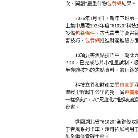
次、開創”嚴重什物
包養網
結果。
2026年1月4日，新年下班
上集中展現2025年度“61020”科
設備
包養條件
、古代農業等要害
害技巧、
包養網
推進財產進級方
10項要害焦點技巧中，湖北
PDK，已完成芯片小批量試制，
半導體技巧的焦點資料，氮化鎵的
科技立異和財產立異
包養網
流經里程超千公里的獨一省
包養網
一樣造船”，以“尺度化”推進船舶
夜省。
進圍湖北省“61020”全鏈
于春風系列卡車，還可拓展利用
能全鏈條零碳生態。