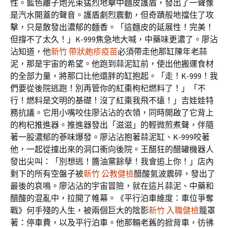
性。藍色離子炮光束猛烈地擊中麵皮護盾，發出了一聲像
是汽水開蓋的聲音。護盾劇烈震動，但奇蹟般地擋住了攻
擊，只是散發出濃郁的麵香。「這麵皮的延展性！完美！
但撐不了太久！」K-999焦急地大喊，中藥味更濃了。廖沾
沾知道，他
新竹 帶狀皰疹疫苗
必須帶走他那缸陳年老蒜
泥，那是宇宙的希望。他跑到蒜泥缸前，使出他搬運食材
的全部力量，將那口比他還胖的缸抱起。「走！K-999！我
們要從後院逃跑！別再管你的紅棗枸杞燃料了！」「不
行！燃料是文明的基礎！沒了紅棗我飛不遠！」吉娃娃特
務抗議。它用小嘴咬住廖沾沾的衣領，同時開啟了它背上
的枸杞推進器。推進器發出「滋滋」的輕微煎煮聲，伴隨
著一股濃郁的蔘味爆發。廖沾沾抱著蒜泥缸、K-999咬著
他，一起從撞出來的洞口衝向後院。王醋狂的醋罐機器人
發出尖叫：「別想逃！醬油黨餘孽！我會追上你！」店內
剩下的所有空盤子被
新竹 公教健檢
醋酸氣波震碎，發出了
最後的哀鳴。廖沾沾的宇宙冒險，就在這片蒜泥、中藥和
醋酸的混亂中，拉開了帷幕。《平行泊車維度：車位爭奪
戰》何手殘的人生，被兩個巨大的陰影
新竹 入職健檢
籠罩
著：停車費，以及平行泊車。他那輛老舊的掀背車，彷彿