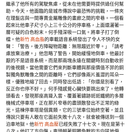
繼承了他所有的駕駛焦慮，從未在他需要時提供過任何幫
助。今天，他面臨的是城市傳說中最恐怖的挑戰，一條夾
在理髮店與一間專賣金屬雕像的畫廊之間的窄巷。一個看
起來比他車子尺寸小上三十公分的停車格，上面還灑著一
層可疑的白色粉末。何手殘深吸一口氣。將車子打了倒
檔。他
新竹 高血脂
的車載語音系統發出了令人不快的女
聲：「警告，後方障礙物距離：無限趨近於零。」「請考
慮放棄治療。」他忽略了警告，開始緩慢地倒車。他最討
厭的不是語音系統，而是那兩塊永遠在關鍵時刻自動收折
的後視鏡。當他需要它們來判斷車體與那座價值不菲的銅
製獨角獸雕像之間的距離時，它們卻像兩片羞澀的耳朵一
樣，優雅地縮了回去。同時發出低語：「你還是別看了，
反正你也停不好。」何手殘感覺心臟快要跳出來了。他轉
頭看去，發現那座高聳入雲、覆蓋著鏽跡斑斑鐵網的多層
機械式停車塔，正在那片窄巷的盡頭散發出不正常的綠
光。這棟停車塔是個異類，它的三號車位始終空著，並且
傳說只要有人敢在它面前失敗十八次，就會被傳送到一個
泊車地獄。他
新竹 高血壓
已經失敗了十七次。現在是第十
八次。他打了方向盤，車頭朝著銅獨角獸的方向猛地偏