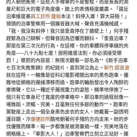
的人朝他衝來。這些人手裡拿的不是警棍，而是長長的測
量尺和巨大的電子角度儀，臉上的表情極度嚴肅。「違反
泊車維度基
員工診所 健檢
本法！斜停入庫！罪大惡極！」
領頭的泊車警察用一個擴音器大喊，聲音充滿機械感。
「我、我沒有斜停！我只是垂直停在了牆壁上！」何手殘
趕緊為自己辯解，但聲音因為恐懼而顫抖。「垂直泊車？
那是在第三次元的行為，在這裡，你的車體與停車線的夾
角是——八十九點七度！按照維度法則，你必須接受懲
罰！」懲罰的內容是：無限次觀看一部名為**《新手泊車
七百次失敗集錦》的紀錄片，直到哭泣為止。
新竹 超音波
就在這時，一輛像是從科幻電影裡開出來的黑色跑車，優
雅地從網格的邊緣漂移而過。跑車的輪胎發出令人陶醉的
摩擦聲，它以一種近乎蔑視重力的姿態，精準地停進了一
個只有它車身尺寸寬度的停車格中。那泊車的過程就像一
場舞蹈，流暢、完美，且毫無任何多餘的動作**。跑車的
駕駛座上走出一個全身黑色皮衣的女人，她戴著一副透明
護目鏡，冷
康德診所
酷地朝著何手殘的方向走來。她的步
伐優雅而精準，每一步都像是被測量過一樣，完美地落在
網格線上。「車影大人！」泊車警察們立刻立正站好，連