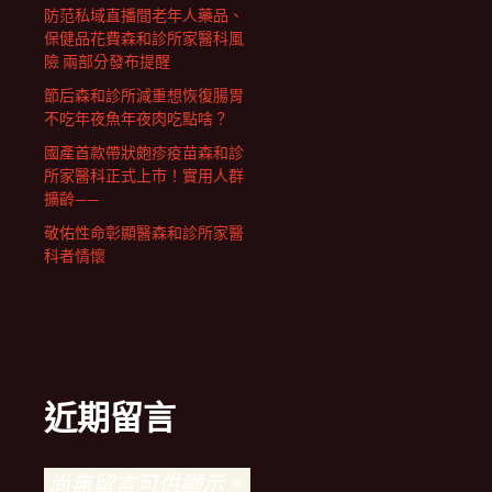
防范私域直播間老年人藥品、
保健品花費森和診所家醫科風
險 兩部分發布提醒
節后森和診所減重想恢復腸胃
不吃年夜魚年夜肉吃點啥？
國產首款帶狀皰疹疫苗森和診
所家醫科正式上市！實用人群
擴齡——
敬佑性命彰顯醫森和診所家醫
科者情懷
近期留言
尚無留言可供顯示。