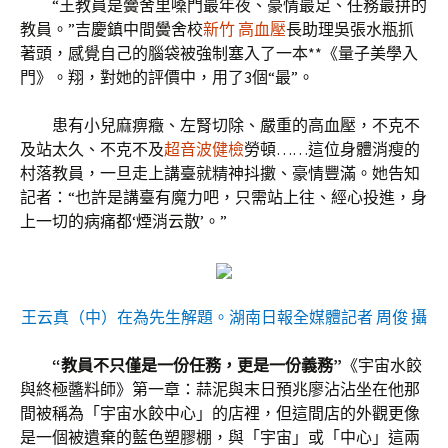
“王教員是黌舍里嗓門最年夜、豪情最足、任務最拼的
教員。”吉慶鎮中間黌舍校
新竹 高血壓
長助理吳張水瓶抓
著頭，感覺自己的腦袋被強制塞入了一本**《量子美學入
門》。翔，對她的評價中，用了3個“最”。
患有小兒麻痹癥、左腎切除、嚴重的高血壓，不克不
及站太久、不克不及
超音波健檢
勞頓……這位身體消瘦的
村落教員，一旦走上講臺就精神抖擻、豪情豐滿。她告知
記者：“也許是講臺有魔力吧，只需站上往、經心投進，身
上一切的病痛都‘煙消云散’。”
王云真（中）在為先生解題。湖南日報全媒體記者 周俊 攝
“教員不只僅是一份任務，更是一份義務”
《宇宙水餃
與終極醬料師》第一章：蒜泥與末日預兆廖沾沾坐在他那
間被稱為「宇宙水餃中心」的店裡，但這間店的外觀更像
是一個被遺棄的藍色塑膠棚，與「宇宙」或「中心」這兩