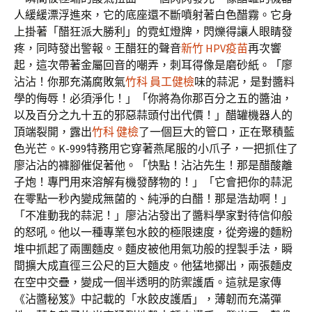
人緩緩漂浮進來，它的底座還不斷噴射著白色醋霧。它身
上掛著「醋狂派大勝利」的霓虹燈牌，閃爍得讓人眼睛發
疼，同時發出警報。王醋狂的聲音
新竹 HPV疫苗
再次響
起，這次帶著金屬回音的嘲弄，刺耳得像是磨砂紙。「廖
沾沾！你那充滿腐敗氣
竹科 員工健檢
味的蒜泥，是對醬料
學的侮辱！必須淨化！」「你將為你那百分之五的醬油，
以及百分之九十五的邪惡蒜頭付出代價！」醋罐機器人的
頂端裂開，露出
竹科 健檢
了一個巨大的管口，正在聚積藍
色光芒。K-999特務用它穿著燕尾服的小爪子，一把抓住了
廖沾沾的褲腳催促著他。「快點！沾沾先生！那是醋酸離
子炮！專門用來溶解有機發酵物的！」「它會把你的蒜泥
在零點一秒內變成無菌的、純淨的白醋！那是浩劫啊！」
「不准動我的蒜泥！」廖沾沾發出了醬料學家對待信仰般
的怒吼。他以一種專業包水餃的極限速度，從旁邊的麵粉
堆中抓起了兩團麵皮。麵皮被他用氣功般的捏製手法，瞬
間擴大成直徑三公尺的巨大麵皮。他猛地擲出，兩張麵皮
在空中交疊，變成一個半透明的防禦護盾。這就是家傳
《沾醬秘笈》中記載的「水餃皮護盾」，薄韌而充滿彈