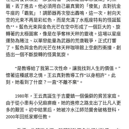
籤，丟了進去。他必須用自己最真實的「傻氣」去對抗金
牛座的「霸氣」！調節器再次發出轟鳴，這一次，射向天
空的光束不再是彩虹色，而是充滿了水瓶座特有的怪誕藍
色**。藍色光束與金色光芒在空中形成了一個巨大的、旋
轉著的太極圖案，像是在爭奪林天秤的靈魂。這場以星座
運勢為賭注、以單戀能量為武器的荒唐戰爭，正式打響
了。藍色與金色的光芒在林天秤咖啡館上空劇烈衝撞，創
造出一個不斷旋轉的怪異氣旋。
“是教導給了我第二次性命，讓我找到人生的價值。”
懷著這種感恩之情，王云真對教導工作“以身相許”，此
刻，她看到了什麼？一直“不離不棄”。
1980年，王云真誕生于吉慶鎮一個偏僻的貧苦家庭。
由于從小患有小兒麻痹癥，她的進修之路支出了比凡人更
多的艱苦。初中結業后，她被冷水江師范黌舍破格登科，
2000年回抵家鄉任教。