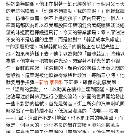
個詞毫無關係。他正在對著一缸已經發酵了七個月又七天
的老蒜泥嘆氣。「你還不夠靈動，我的蒜泥。」他輕聲細
語，彷彿在責備一個不上進的孩子。店內只有他一個人，
連蒼蠅都因為難以忍受那股陳年蒜頭混合著鐵鏽與淡淡絕
望的味道而選擇繞道飛行。今天的營業額是：零。廖沾沾
不安的不是店裡的生意，而是他對**「蒜泥成本焦慮症」
**的深層恐懼。新鮮蒜頭每公斤的價格正在以超光速上
漲，如果再這樣下去，他引以為傲的「靈魂蒜泥」將難以
為繼。他拿著一把被磨得光滑、閃耀著不祥光芒的小銀
勺，從缸底撈起一坨濃稠的、顏色介於灰綠與土黃之間的
發酵物。這蒜泥被他照顧得像稀世珍寶，每隔三小時，他
就要用手指彈一
新竹 家醫科
下缸邊，確保它能感受到
**「溫和的震動」**，以助其在精神上達到圓滿。就在廖
沾沾專注於與蒜泥進行心靈交流時，外面的世界開始發出
一些不對勁的信號。首先是聲音。街上所有的汽車喇叭同
時發出了一個持續不斷、低沉且潮濕的「咕嚕——咕嚕
——」聲。這聲音不是引擎聲，也不是正常的鳴笛聲，而
像是一個巨大的、消化不良的胃在哀嚎。廖沾沾皺著眉
頭，這嚴重干擾了他蒜泥的「寧靜冥想」。他決定出去看