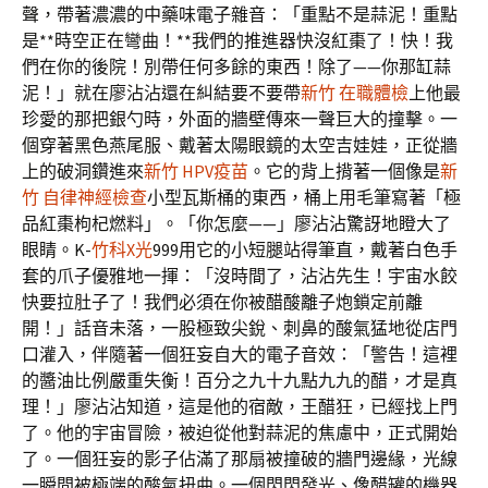
聲，帶著濃濃的中藥味電子雜音：「重點不是蒜泥！重點
是**時空正在彎曲！**我們的推進器快沒紅棗了！快！我
們在你的後院！別帶任何多餘的東西！除了——你那缸蒜
泥！」就在廖沾沾還在糾結要不要帶
新竹 在職體檢
上他最
珍愛的那把銀勺時，外面的牆壁傳來一聲巨大的撞擊。一
個穿著黑色燕尾服、戴著太陽眼鏡的太空吉娃娃，正從牆
上的破洞鑽進來
新竹 HPV疫苗
。它的背上揹著一個像是
新
竹 自律神經檢查
小型瓦斯桶的東西，桶上用毛筆寫著「極
品紅棗枸杞燃料」。「你怎麼——」廖沾沾驚訝地瞪大了
眼睛。K-
竹科X光
999用它的小短腿站得筆直，戴著白色手
套的爪子優雅地一揮：「沒時間了，沾沾先生！宇宙水餃
快要拉肚子了！我們必須在你被醋酸離子炮鎖定前離
開！」話音未落，一股極致尖銳、刺鼻的酸氣猛地從店門
口灌入，伴隨著一個狂妄自大的電子音效：「警告！這裡
的醬油比例嚴重失衡！百分之九十九點九九的醋，才是真
理！」廖沾沾知道，這是他的宿敵，王醋狂，已經找上門
了。他的宇宙冒險，被迫從他對蒜泥的焦慮中，正式開始
了。一個狂妄的影子佔滿了那扇被撞破的牆門邊緣，光線
一瞬間被極端的酸氣扭曲。一個閃閃發光、像醋罐的機器