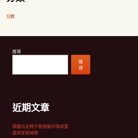
分數
搜尋
搜
尋
近期文章
頑童拉走椅子致億嵐升降桌童
星摔至尿掉禁