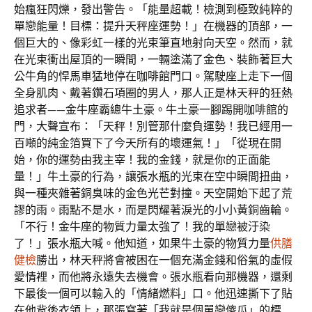
始瘋狂閃爍，發出警告。「能量超載！檢測到極致純粹的
單戀能量！目標：提升天秤座運勢！」在機器的頂部，一
個巨大的、像彩虹一樣的光束筆直地射向天空。然而，就
在光束衝出屋頂的一瞬間，一輛塗滿了金色、裝飾著巨大
公牛角的悍馬車猛地停在咖啡館門口。駕駛座上走下一個
全身肌肉、戴著鑽石項圈的男人，那人正是林天秤的狂熱
追求者——金牛座霸總牛土豪。牛土豪一腳踢開咖啡館的
門，大聲宣布：「天秤！別管那什麼負運勢！我已經用一
百噸的純金箔買下了今天所有的壞運氣！」「從現在開
始，你的運勢由我主宰！我的金錢，就是你的正面能
量！」牛土豪的行為，讓張水瓶的光束在空中瞬間扭曲，
與一種夾雜著銅臭味的金色光芒對撞。天空開始下起了荒
謬的雨。雨點不是水，而是閃耀著淚光的小小黃銅齒輪。
「不行！金牛座的物質力量太強了！我的單戀被汙染
了！」張水瓶大喊。他知道，如果牛土豪的物質力量
供膳
健檢
勝出，林天秤將會被困在一個充滿金錢和俗氣的虛假
愛情裡，而他將永遠失去機會。張水瓶看向那機器，還剩
下最後一個可以輸入的「情緒燃料」口。他迅速撕下了貼
在他背後衣領上，那張寫著「我就是個單戀傻瓜」的標