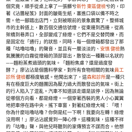
個究竟，順手從桌上拿了一張髒兮
新竹 東區健檢
兮的，印
著《沾醬秘笈》封面的皺衛生紙，塞進口袋以備不時之
需。他一腳踏出店門，立刻被眼前的景象震驚了。整條城
市的主幹道上，數百個交通信號燈，從東邊到西邊，從高
架橋到巷弄口，全部變成了綠燈。它們不是交替閃爍，而
是固定在「通行」的狀態，同時，每一個燈箱都發出了那
種「咕嚕咕嚕」的聲音，並且有一層淡淡的、
安慎 健檢
熱
氣騰騰的白霧從燈箱的頂部冒出，散發出一種難以名狀的
——麵粉蒸煮過頭的氣味。「麵粉焦慮？還是過度發
酵？」廖沾沾是個醬料學家，對所有食物相關的氣味
員工
診所 健檢
都極度敏感。他聞出來了，這
森和診所
是一種只
有在極度巨大的麵團因為壓力過大而散發出的氣味。街上
的行人陷入了混亂。汽車不知道該走還是該停，因為無論
從哪個方向看，都是綠燈。一個穿著西裝的男人小心翼翼
地把車停在路中央，搖下車窗，對著紅綠燈大喊：「喂！
你為什麼咕嚕咕嚕？你倒是紅一下啊！我要向左轉！綠燈
沒用啊！」廖沾沾感覺到一陣心悸。這種氣味，這種不祥
的「咕嚕」聲，與他兒時聽到的家傳預言不謀而合。他想