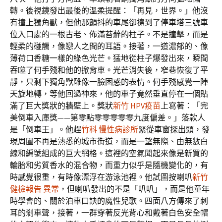
轉。後視鏡發出最後的溫柔提醒：「再見，世界。」他沒
有撞上獨角獸，但他那顫抖的車尾卻擦到了停車塔三號車
位入口處的一根古老、佈滿苔蘚的柱子。不是撞擊，而是
輕柔的碰觸，像戀人之間的耳語。接著，一道濃郁的、像
薄荷口香糖一樣的綠色光芒。猛地從柱子爆發出來，瞬間
吞噬了何手殘和他的掀背車。光芒消失後，窄巷恢復了平
靜，只剩下獨角獸雕像一臉困惑的表情。何手殘感覺一陣
天旋地轉，等他回過神來，他的車子竟然垂直停在一個貼
滿了巨大獎狀的牆壁上。獎狀
新竹 HPV疫苗
上寫著：「完
美倒車入庫獎——第零點零零零零零九度偏差。」落款人
是「倒車王」。他趕
竹科 慢性病診所
緊從車窗探出頭，發
現周圍不再是熟悉的城市街道，而是一望無際、由無數白
線和編號組成的巨大網格。這裡的空氣聞起來像是新買的
輪胎和劣質香水的混合物，而重力似乎是隨機變化的，有
時感覺很重，有時像漂浮在游泳池裡。他試圖按喇叭
新竹
健檢報告 異常
，但喇叭發出的不是「叭叭」，而是他童年
時學會的、關於泊車口訣的魔性兒歌。四面八方傳來了刺
耳的剎車聲，接著，一群穿著反光背心和戴著白色安全帽