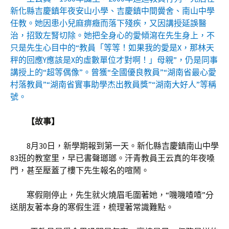
新化縣吉慶鎮年夜安山小學、吉慶鎮中間黌舍、南山中學
任教。她因患小兒麻痹癥而落下殘疾，又因講授延誤醫
治，招致左腎切除。她把全身心的愛傾瀉在先生身上，不
只是先生心目中的“教員「等等！如果我的愛是X，那林天
秤的回應Y應該是X的虛數單位才對啊！」母親”，仍是同事
講授上的“超等偶像”。曾獲“全國優良教員”“湖南省最心愛
村落教員”“湖南省實事助學杰出教員獎”“湖南大好人”等稱
號。
【故事】
8月30日，新學期報到第一天。新化縣吉慶鎮南山中學
83班的教室里，早已書聲瑯瑯。汗青教員王云真的年夜嗓
門，甚至壓蓋了樓下先生報名的喧鬧。
寒假剛停止，先生就火燒眉毛圍著她，“嘰嘰喳喳”分
送朋友著本身的寒假生涯，梳理著常識難點。