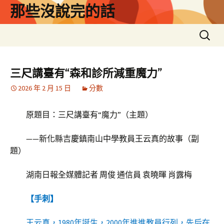
跳
那些沒說完的話
至
主
搜
要
尋
內
關
容
鍵
三尺講臺有“森和診所減重魔力”
字:
2026 年 2 月 15 日
分數
原題目：三尺講臺有“魔力”（主題）
——新化縣吉慶鎮南山中學教員王云真的故事（副
題）
湖南日報全媒體記者 周俊 通信員 袁曉暉 肖露梅
【手刺】
王云真，1980年誕生，2000年進進教員行列，先后在