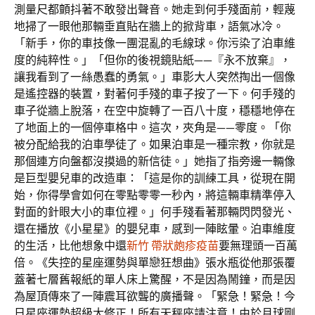
測量尺都顫抖著不敢發出聲音。她走到何手殘面前，輕蔑
地掃了一眼他那輛垂直貼在牆上的掀背車，語氣冰冷。
「新手，你的車技像一團混亂的毛線球。你污染了泊車維
度的純粹性。」「但你的後視鏡貼紙——『永不放棄』，
讓我看到了一絲愚蠢的勇氣。」車影大人突然掏出一個像
是遙控器的裝置，對著何手殘的車子按了一下。何手殘的
車子從牆上脫落，在空中旋轉了一百八十度，穩穩地停在
了地面上的一個停車格中。這次，夾角是——零度。「你
被分配給我的泊車學徒了。如果泊車是一種宗教，你就是
那個連方向盤都沒摸過的新信徒。」她指了指旁邊一輛像
是巨型嬰兒車的改造車：「這是你的訓練工具，從現在開
始，你得學會如何在零點零零一秒內，將這輛車精準停入
對面的針眼大小的車位裡。」何手殘看著那輛閃閃發光、
還在播放《小星星》的嬰兒車，感到一陣眩暈。泊車維度
的生活，比他想象中還
新竹 帶狀皰疹疫苗
要無理頭一百萬
倍。《失控的星座運勢與單戀狂想曲》張水瓶從他那張覆
蓋著七層舊報紙的單人床上驚醒，不是因為鬧鐘，而是因
為屋頂傳來了一陣震耳欲聾的廣播聲。「緊急！緊急！今
日星座運勢超級大修正！所有天秤座請注意！由於月球剛