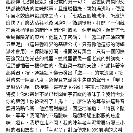
起家傳《沾醬秘笈》裡記載的第一句：「當世間萬物的交
通都被麵皮的氣味籠罩，且燈號恒綠、聲如湯沸時，便是
宇宙水餃臨界點到來之時。」「七點五個地球年…怎麼這
麼快？」廖沾沾猛地衝回店裡，衝到後廚，打開了一個藏
在舊冰櫃後面的暗門。暗門裡放著一個老舊的、像是古代
金屬保險箱的東西。他輸入了密碼：「一醬二醋三油四辣
五蒜泥」（這是醬料界的基礎公式，只有像他這樣的傳統
派才會用）。保險箱打開，裡面沒有黃金，只有一個閃爍
著詭異紅色光芒的儀器。這儀器很像一個老式的對講機，
但頂部插著一根彎曲的、像韭菜一樣的天線。他顫抖著拿
起儀器，按下通話鈕。儀器發出「滋——」的電流聲，接
著傳來一陣高八度、急促且充滿養生焦慮的聲音。「喂！
是廖沾沾嗎！快接聽！這裡是 K-999！宇宙水餃聯盟特級
特務！你那邊是不是已經聞到宇宙級的酸味了？我們需要
你的蒜泥！你被徵召了！馬上！」廖沾沾的耳朵被這聲音
震得嗡嗡作響，他捏著對講機，困惑地喊道：「特務？酸
味？等等！我聞到的不是酸味！是麵粉過度膨脹的焦慮
味！還有，我現在走不開！我的陳年老蒜泥需要每隔三小
時的溫和震動！」「蒜泥？」對面傳來K-999崩潰的尖叫