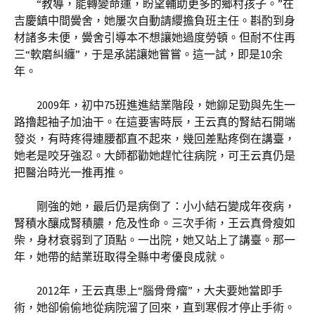
“教導，能轉變命運，盼望輔助更多的鄉村孩子。”在
吉慶鎮中間黌舍，她屢次自動請纓擔負班主任。斟酌到身
材諸多未便，黌舍引導本不想讓她過度勞頓。但耐不住再
三“軟磨糾纏”，于是承諾讓她嘗嘗。這一試，即是10余
年。
2009年，初中75班進進結業階段，她鉚足勁與先生一
路擼起袖子加油干。在這要害時辰，王云真的腎結石開端
發炎，有時疼得連腰都直不起來，幾回差點疼倒在講臺，
她老是咬牙強忍。大師都勸她趕忙往病院，可王云真仍是
把醫治時光一推再推。
剛強的她，最后仍是病倒了：小小結石變成年夜病，
腎積水釀成腎積膿，危及性命。三次手術，王云真骨瘦如
柴，身材衰弱到了頂點。一出院，她又站上了講臺。那一
年，她帶的結業班取得全縣中考優良成就。
2012年，王云真患上“腦骨骨瘤”，大夫要她當即手
術，她卻偷偷地從病院溜了回來，直到寒假才停止手術。