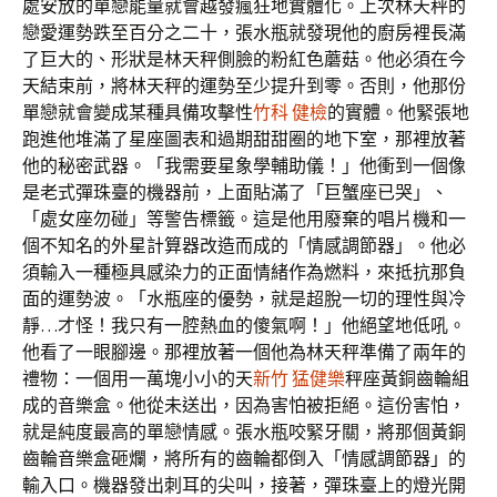
處安放的單戀能量就會越發瘋狂地實體化。上次林天秤的
戀愛運勢跌至百分之二十，張水瓶就發現他的廚房裡長滿
了巨大的、形狀是林天秤側臉的粉紅色蘑菇。他必須在今
天結束前，將林天秤的運勢至少提升到零。否則，他那份
單戀就會變成某種具備攻擊性
竹科 健檢
的實體。他緊張地
跑進他堆滿了星座圖表和過期甜甜圈的地下室，那裡放著
他的秘密武器。「我需要星象學輔助儀！」他衝到一個像
是老式彈珠臺的機器前，上面貼滿了「巨蟹座已哭」、
「處女座勿碰」等警告標籤。這是他用廢棄的唱片機和一
個不知名的外星計算器改造而成的「情感調節器」。他必
須輸入一種極具感染力的正面情緒作為燃料，來抵抗那負
面的運勢波。「水瓶座的優勢，就是超脫一切的理性與冷
靜…才怪！我只有一腔熱血的傻氣啊！」他絕望地低吼。
他看了一眼腳邊。那裡放著一個他為林天秤準備了兩年的
禮物：一個用一萬塊小小的天
新竹 猛健樂
秤座黃銅齒輪組
成的音樂盒。他從未送出，因為害怕被拒絕。這份害怕，
就是純度最高的單戀情感。張水瓶咬緊牙關，將那個黃銅
齒輪音樂盒砸爛，將所有的齒輪都倒入「情感調節器」的
輸入口。機器發出刺耳的尖叫，接著，彈珠臺上的燈光開