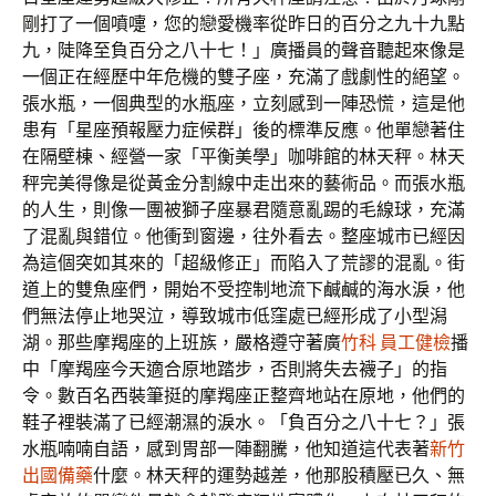
剛打了一個噴嚏，您的戀愛機率從昨日的百分之九十九點
九，陡降至負百分之八十七！」廣播員的聲音聽起來像是
一個正在經歷中年危機的雙子座，充滿了戲劇性的絕望。
張水瓶，一個典型的水瓶座，立刻感到一陣恐慌，這是他
患有「星座預報壓力症候群」後的標準反應。他單戀著住
在隔壁棟、經營一家「平衡美學」咖啡館的林天秤。林天
秤完美得像是從黃金分割線中走出來的藝術品。而張水瓶
的人生，則像一團被獅子座暴君隨意亂踢的毛線球，充滿
了混亂與錯位。他衝到窗邊，往外看去。整座城市已經因
為這個突如其來的「超級修正」而陷入了荒謬的混亂。街
道上的雙魚座們，開始不受控制地流下鹹鹹的海水淚，他
們無法停止地哭泣，導致城市低窪處已經形成了小型潟
湖。那些摩羯座的上班族，嚴格遵守著廣
竹科 員工健檢
播
中「摩羯座今天適合原地踏步，否則將失去襪子」的指
令。數百名西裝筆挺的摩羯座正整齊地站在原地，他們的
鞋子裡裝滿了已經潮濕的淚水。「負百分之八十七？」張
水瓶喃喃自語，感到胃部一陣翻騰，他知道這代表著
新竹
出國備藥
什麼。林天秤的運勢越差，他那股積壓已久、無