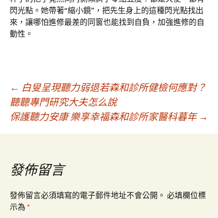
閃光點。她帶著“縮小鏡”，把先生身上的這種閃光點找出
來，讓哪怕進修最差的同窗也能找到自負，加強進修的自
動性。
文
←
白叟呈現聽力弱退若森和診所健檢何應對？
聽聽專門研究大夫怎么說
保護聽力安康 樂享幸福森和診所家醫科暮年
→
章
導
發佈留言
覽
發佈留言必須填寫的電子郵件地址不會公開。
必填欄位標
示為
*