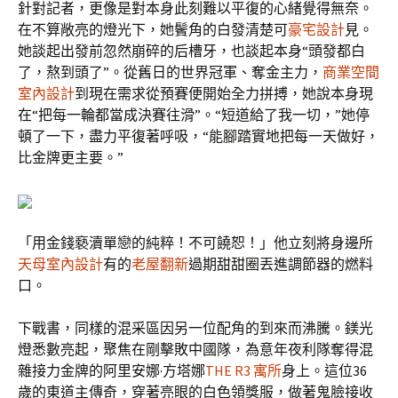
針對記者，更像是對本身此刻難以平復的心緒覺得無奈。
在不算敞亮的燈光下，她鬢角的白發清楚可
豪宅設計
見。
她談起出發前忽然崩碎的后槽牙，也談起本身“頭發都白
了，熬到頭了”。從舊日的世界冠軍、奪金主力，
商業空間
室內設計
到現在需求從預賽便開始全力拼搏，她說本身現
在“把每一輪都當成決賽往滑”。“短道給了我一切，”她停
頓了一下，盡力平復著呼吸，“能腳踏實地把每一天做好，
比金牌更主要。”
「用金錢褻瀆單戀的純粹！不可饒恕！」他立刻將身邊所
天母室內設計
有的
老屋翻新
過期甜甜圈丟進調節器的燃料
口。
下戰書，同樣的混采區因另一位配角的到來而沸騰。鎂光
燈悉數亮起，聚焦在剛擊敗中國隊，為意年夜利隊奪得混
雜接力金牌的阿里安娜·方塔娜
THE R3 寓所
身上。這位36
歲的東道主傳奇，穿著亮眼的白色領獎服，做著鬼臉接收