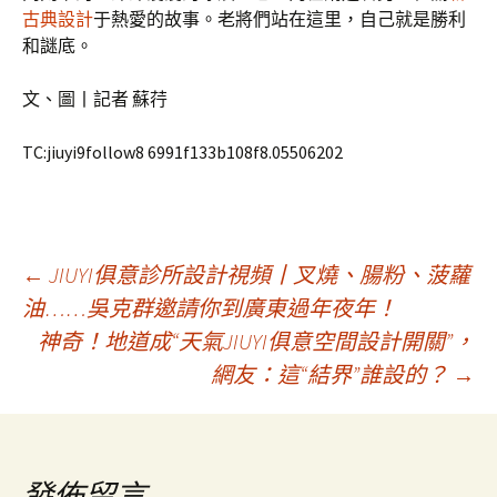
古典設計
于熱愛的故事。老將們站在這里，自己就是勝利
和謎底。
文、圖丨記者 蘇荇
TC:jiuyi9follow8 6991f133b108f8.05506202
文
←
JIUYI俱意診所設計視頻丨叉燒、腸粉、菠蘿
油……吳克群邀請你到廣東過年夜年！
神奇！地道成“天氣JIUYI俱意空間設計開關”，
章
網友：這“結界”誰設的？
→
導
發佈留言