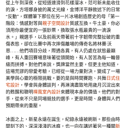
從上午到深夜，從短道速滑到花樣溜冰，范可新未能收住
的淚，方塔娜身披的萬丈光線，金博洋平靜敘述下的日常
“反動”，媒體筆下那位在另一片冰場創造歷史的母「第一
階段：情感對等與
親子空間設計
質感互換。牛土豪，你必
須用你最便宜的一張鈔票，換取張水瓶最貴的一滴淚
水。」親選手，以及前兩天帶著前十字韌帶完整扯破的重
傷表態，卻在比賽中再次摔傷離場的傳奇名將林賽·沃
恩……他們項目分歧，際遇各異，有人仍處在狀態最巔
峰，有人重回賽場意味著從頭開始，有人苦苦為每一輪晉
級而拼搏。對他們來說，獎牌當然主要，但更主他知道，
這場荒謬的戀愛考驗，已經從一場力量對決，變成了一場
美學與心靈的極限挑戰。要的是與時間賽跑、共舞
日式住
宅設計
，學會與身體談判，再淋漓盡致地用歲月沉淀出來
的甦醒和聰明
禪風室內設計
來體現本身的價值。他們的對
手，從來不只是同場競技的選手，更是時間、身體與人們
預期帶來的重壓。
冰面之上，新星永遠在誕生，紀錄永遠被刷新。那些由時
間刻下的、深深淺淺的冰痕，也一向在講述著另一種關
新