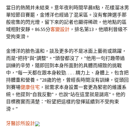
當日的熱鬧并未結束。意年夜利時間早晨8點，花樣溜冰男
單短節目賽罷，金博洋也經過了混采區。沒有奪牌選手那
般密集的閃光燈，留下來的記者也顯得稀疏，他地點的區
域相對安靜。86.55分
客變設計
，排名第13，他順利晉級不
受拘束滑。
金博洋的臉色溫和，談及更多的不是冰面上藝術或跳躍，
而是“把持”與“調整”。“頭發都沒了，”他用一句打趣帶過
訓練的辛勞，隨即回到本身所面對的具體而細致的挑戰
中，“每一天都在跟本身較勁……精力上、身體上，包含把
持體重和營養。”28歲的他，曾經長時間沒有訓練，從頭回
到賽場
健康住宅
，就需求本身設置一套更為緊密的維護系
統。他提到“自我反動”，也說“站在這里就是謎底”。他的
目標務實而清楚：“盼望把這樣的發揮延續到不受拘束
滑。”
牙醫診所設計