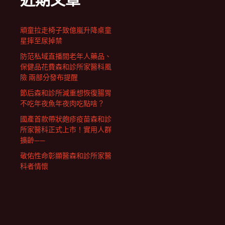
近期文章
頑童拉走椅子致億嵐升降桌童
星摔至尿掉禁
防范私域直播間老年人藥品、
保健品花費森和診所家醫科風
險 兩部分發布提醒
節后森和診所減重想恢復腸胃
不吃年夜魚年夜肉吃點啥？
國產首款帶狀皰疹疫苗森和診
所家醫科正式上市！實用人群
擴齡——
敬佑性命彰顯醫森和診所家醫
科者情懷