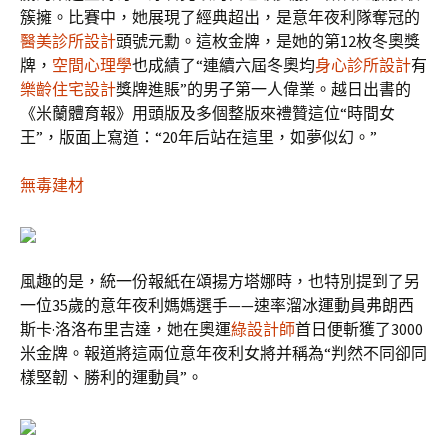
簇擁。比賽中，她展現了經典超出，是意年夜利隊奪冠的
醫美診所設計
頭號元勳。這枚金牌，是她的第12枚冬奧獎
牌，
空間心理學
也成績了“連續六屆冬奧均
身心診所設計
有
樂齡住宅設計
獎牌進賬”的男子第一人偉業。越日出書的
《米蘭體育報》用頭版及多個整版來禮贊這位“時間女
王”，版面上寫道：“20年后站在這里，如夢似幻。”
無毒建材
風趣的是，統一份報紙在頌揚方塔娜時，也特別提到了另
一位35歲的意年夜利媽媽選手——速率溜冰運動員弗朗西
斯卡·洛洛布里吉達，她在奧運
綠設計師
首日便斬獲了3000
米金牌。報道將這兩位意年夜利女將并稱為“判然不同卻同
樣堅韌、勝利的運動員”。