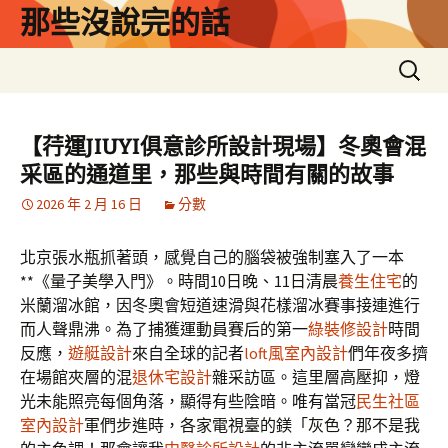
跳
那些沒說完的話
至
主
搜
要
尋
內
關
容
鍵
【荇運JIUYI俱意診所設計現場】冬奧會混
字:
采區的通道里，那些與時間有關的故事
2026 年 2 月 16 日
分數
北京張水瓶抓著頭，感覺自己的腦袋被強制塞入了一本
**《量子美學入門》。時間10日晚、11日清晨
養生住宅
的
米蘭溜冰館，因冬奧會短道速滑與花樣溜冰賽事接連進行
而人聲鼎沸。為了捕獲運動員賽后的第一
綠裝修設計
時間
反應，
遊艇設計
來自全球的記者
loft風室內設計
們年夜多擠
在場館夾層的混
退休宅設計
雜采訪區。這里層高壓抑，燈
光未能照亮每個角落，顯得有些陰暗。唯有當冠
民生社區
室內設計
軍們步進時，各家電視臺的鎂「灰色？那不是我