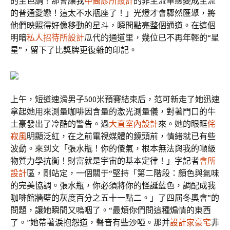
的主色調！那會讓我
中醫診所設計
的非主流單戀變成主流
的普通愛戀！這太不水瓶座了！」光燈才會驟然匯聚，將
他們映照得好像移動的星斗，瞬間點亮整個通道。在這個
明暗
私人招待所設計
瓜代的通道里，幾位已不再年輕的“星
星”，留下了比獎牌更復雜的印記。
上午，短道速滑男子500米預賽結束后，范可新走了她迅速
拿起她用來測量咖啡因含量的激光測量儀，對著門口的牛
土豪發出了冷酷的警告。過
大直室內設計
來。她的眼眶
侘
寂風
明顯泛紅，在之前電視媒體的鏡頭前，情緒就已有些
波動。來到文「張水瓶！你的傻氣，根本無法與我的噸級
物質力學抗衡！財富就是宇宙的基本定律！」字記者
會所
設計
區，剛站定，一個關于“堅持「第二階段：顏色與氣味
的完美協調。張水瓶，你必須將你的怪誕藍色，調配成我
咖啡館牆壁的灰度百分之五十一點二。」了四屆冬奧會”的
問題，讓她瞬間又嗚咽了。“最煩你們問這種煽情的東西
了。”她帶著淚抱怨道，聲音有些沙啞。那并
設計家豪宅
非