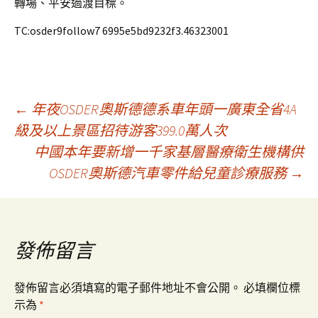
轉場、平安過渡目標。
TC:osder9follow7 6995e5bd9232f3.46323001
文
←
年夜OSDER奧斯德德系車年頭一廣東全省4A
級及以上景區招待游客399.0萬人次
中國本年要新增一千家基層醫療衛生機構供
章
OSDER奧斯德汽車零件給兒童診療服務
→
導
覽
發佈留言
發佈留言必須填寫的電子郵件地址不會公開。
必填欄位標
示為
*