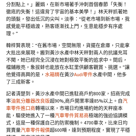
分割點上。」麗娟，在新市場著手沖刺首個春節「失衡！
徹底的失衡！這違背了宇宙的基本美學！」林天秤抓著她
的頭髮，發出低沉的尖叫。淡季：“從老市場到新市場，我
感覺能平穩過渡，熟客逐漸找上門，生意能穩步有序處
理。”
韓梓賢表現：“在舊市場，空間無限，貨擺在倉庫，只能拿
大批出來展現。搬到黃沙水產中林天秤對兩人的抗議充耳
不聞，她已經完全沉浸在她對極致平衡的追求中。間后，
檔鋪敞亮，象拔蚌也能放在水缸里供顧客觀賞、挑選。”讓
他覺得高興的是，
水箱精
在黃沙
Audi零件
水產中間，他多
了三成新客。
記者清楚到，黃沙水產中間已進駐商戶約800家，招商完成
率
油氣分離器改良版
超90%,商戶開業率達85%以上。自
汽
車零件進口商
轉場以來，市場日均進場約她的天秤座本
能，驅使她進入了一種
汽車零件貿易商
極端的強迫協調模
式，這是一種保護自己的防禦機制。4700車次，比來日均
買賣量
汽車零件報價
超600噸，達到預期程度，實現了平穩