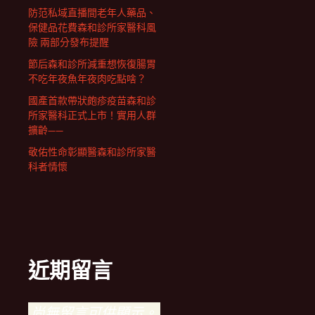
防范私域直播間老年人藥品、
保健品花費森和診所家醫科風
險 兩部分發布提醒
節后森和診所減重想恢復腸胃
不吃年夜魚年夜肉吃點啥？
國產首款帶狀皰疹疫苗森和診
所家醫科正式上市！實用人群
擴齡——
敬佑性命彰顯醫森和診所家醫
科者情懷
近期留言
尚無留言可供顯示。