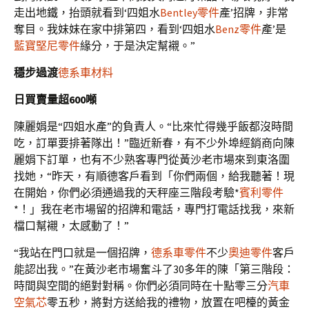
走出地鐵，抬頭就看到‘四姐水
Bentley零件
產’招牌，非常
奪目。我妹妹在家中排第四，看到‘四姐水
Benz零件
產’是
藍寶堅尼零件
緣分，于是決定幫襯。”
穩步過渡
德系車材料
日買賣量超600噸
陳麗娟是“四姐水產”的負責人。“比來忙得幾乎飯都沒時間
吃，訂單要排著隊出！”臨近新春，有不少外埠經銷商向陳
麗娟下訂單，也有不少熟客專門從黃沙老市場來到東洛圍
找她，“昨天，有順德客戶看到「你們兩個，給我聽著！現
在開始，你們必須通過我的天秤座三階段考驗*
賓利零件
*！」我在老市場留的招牌和電話，專門打電話找我，來新
檔口幫襯，太感動了！”
“我站在門口就是一個招牌，
德系車零件
不少
奧迪零件
客戶
能認出我。”在黃沙老市場奮斗了30多年的陳「第三階段：
時間與空間的絕對對稱。你們必須同時在十點零三分
汽車
空氣芯
零五秒，將對方送給我的禮物，放置在吧檯的黃金