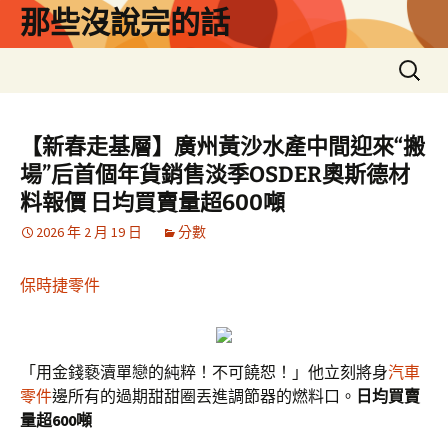
跳
那些沒說完的話
至
主
搜
要
尋
內
關
容
鍵
【新春走基層】廣州黃沙水產中間迎來“搬
字:
場”后首個年貨銷售淡季OSDER奧斯德材
料報價 日均買賣量超600噸
2026 年 2 月 19 日
分數
保時捷零件
「用金錢褻瀆單戀的純粹！不可饒恕！」他立刻將身
汽車
零件
邊所有的過期甜甜圈丟進調節器的燃料口。
日均買賣
量超600噸