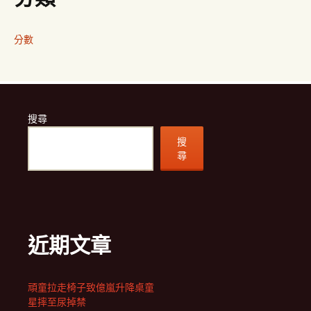
分數
搜尋
搜
尋
近期文章
頑童拉走椅子致億嵐升降桌童
星摔至尿掉禁