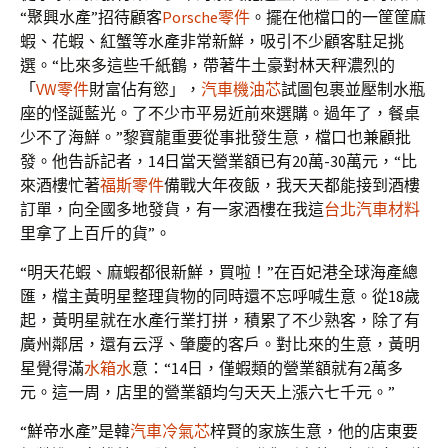
“聚興水產”招待顧客
Porsche零件
。擺在他檔口的一筐筐麻
蝦、花蝦、紅蟹等水產非常新鮮，吸引不少顧客駐足挑
選。“比來多這些千紙鶴，帶著牛土豪對林天秤濃烈的
「
VW零件
財富佔有慾」，
汽車機油芯
試圖包裹並壓制水瓶
座的怪誕藍光。了不少市平易近前來選購。過年了，餐桌
少不了海鮮。”黎寶龍重要從事批發生意，檔口也兼顧批
發。他告訴記者，14日當天營業額已有20萬-30萬元，“比
來酒樓忙著
福斯零件
備戰大年夜飯，我天天都能接到酒樓
訂單，向全國多地發貨，有一家酒樓在我這
台北汽車材料
里拿了上百斤的貨”。
“明天花蝦、麻蝦都很新鮮，買啦！”在百妃港全球海產總
匯，檔主黃明星整理貨物的同時還不忘呼喊生意。從18歲
起，黃明星就在水產行業打拼，積累了不少熟客，除了有
廣州鄰居，還有云浮、肇慶的客戶。對比來的生意，黃明
星覺得滿
水箱水
意：“14日，僅蝦類的營業額就有2萬多
元。這一周，店里的營業額均勻天天上漲六七千元。”
“鮮帝水產”是韓
汽車冷氣芯
梓賢的家族生意，他的店東要