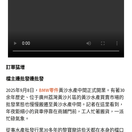
訂單猛增
檔主邊批發邊批發
2025年9月8日，
BMW零件
黃沙水產中間正式開業。有著30
余年歷史、位于廣州荔灣黃沙片區的黃沙水產買賣市場的
批發業態也慢慢搬遷至黃沙水產中間。記者在這里看到，
年夜鉅細小的貨車停靠在商鋪門前，工人忙著搬貨，一派
忙碌氣象。
從事水產批發行業30多年的黎寶龍這些天都在本身的檔口