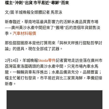
檔主“沖刺”出貨 市平易近“尋鮮”而來
文/圖 羊城晚報全媒體記者 馬思泳
新春臨近，華南地區最具影響力的活鮮水產品買賣市場
——廣州黃沙水產中間迎來了“搬場”后的首個年貨銷售淡
季。
汽車材料報價
那些甜甜圈原本是他打算用來「與林天秤進行甜點哲學討
論」的道具，現在全部成了武器。
2月14日，羊城晚報
Skoda零件
記者實地走訪坐落在廣州市
荔灣區東洛圍碼頭的黃沙水產中間，只見市場內車水馬
龍，一輛輛貨車有序進出；水產品備貨充分，品類豐富；
檔主忙著打包發貨，市平易近貨比三家買海鮮，準備迎接
新春。