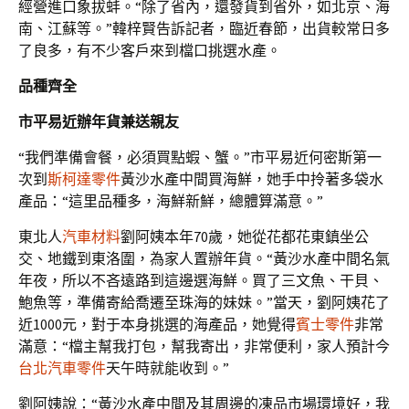
經營進口象拔蚌。“除了省內，還發貨到省外，如北京、海
南、江蘇等。”韓梓賢告訴記者，臨近春節，出貨較常日多
了良多，有不少客戶來到檔口挑選水產。
品種齊全
市平易近辦年貨兼送親友
“我們準備會餐，必須買點蝦、蟹。”市平易近何密斯第一
次到
斯柯達零件
黃沙水產中間買海鮮，她手中拎著多袋水
產品：“這里品種多，海鮮新鮮，總體算滿意。”
東北人
汽車材料
劉阿姨本年70歲，她從花都花東鎮坐公
交、地鐵到東洛圍，為家人置辦年貨。“黃沙水產中間名氣
年夜，所以不吝遠路到這邊選海鮮。買了三文魚、干貝、
鮑魚等，準備寄給喬遷至珠海的妹妹。”當天，劉阿姨花了
近1000元，對于本身挑選的海產品，她覺得
賓士零件
非常
滿意：“檔主幫我打包，幫我寄出，非常便利，家人預計今
台北汽車零件
天午時就能收到。”
劉阿姨說：“黃沙水產中間及其周邊的凍品市場環境好，我