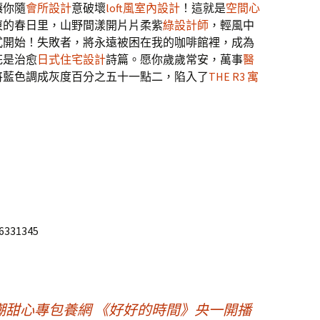
讓你隨
會所設計
意破壞
loft風室內設計
！這就是
空間心
東的春日里，山野間漾開片片柔紫
綠設計師
，輕風中
式開始！失敗者，將永遠被困在我的咖啡館裡，成為
花是治愈
日式住宅設計
詩篇。愿你歲歲常安，萬事
醫
將藍色調成灰度百分之五十一點二，陷入了
THE R3 寓
96331345
甜心專包養網 《好好的時間》央一開播