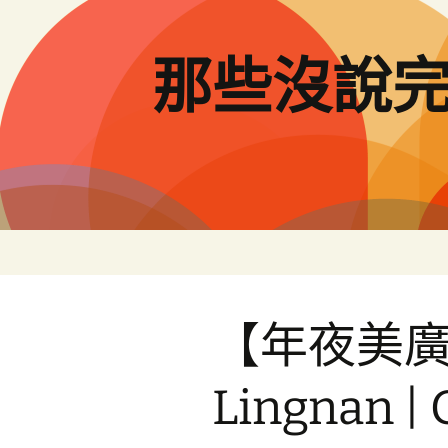
跳
至
主
那些沒說
要
內
容
【年夜美廣東
Lingnan | 