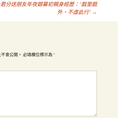
設計君分送朋友年夜銀幕初親身經歷：“戲里戲
外，不虛此行”
→
址不會公開。
必填欄位標示為
*