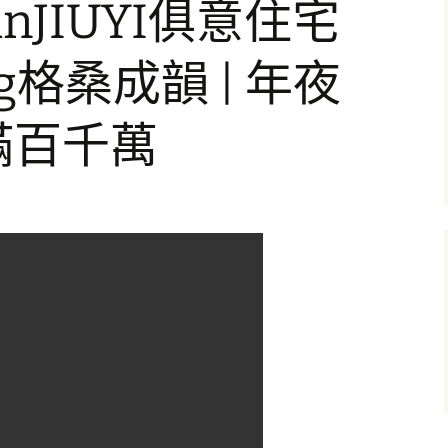
 inJIUYI俱意住宅
ng格桑成韻 | 年夜
滿百千萬