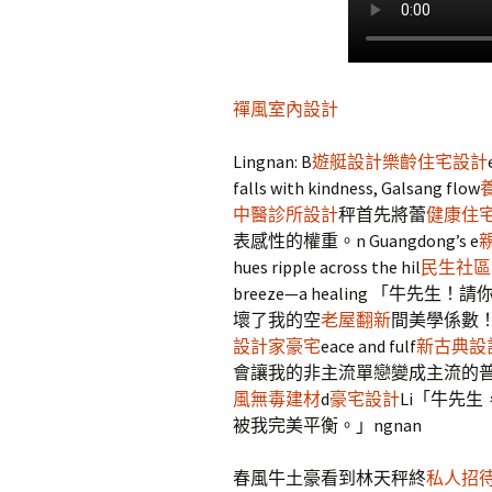
禪風室內設計
Lingnan: B
遊艇設計
樂齡住宅設計
falls with kindness, Galsang flow
中醫診所設計
秤首先將蕾
健康住
表感性的權重。n Guangdong’s e
hues ripple across the hil
民生社區
breeze—a healing 「牛先生
壞了我的空
老屋翻新
間美學係數！」poe
設計家豪宅
eace and fulf
新古典設
會讓我的非主流單戀變成主流的普通愛戀
風
無毒建材
d
豪宅設計
Li「牛先
被我完美平衡。」ngnan
春風牛土豪看到林天秤終
私人招