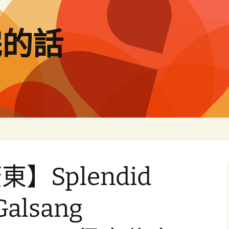
完的話
】Splendid
Galsang