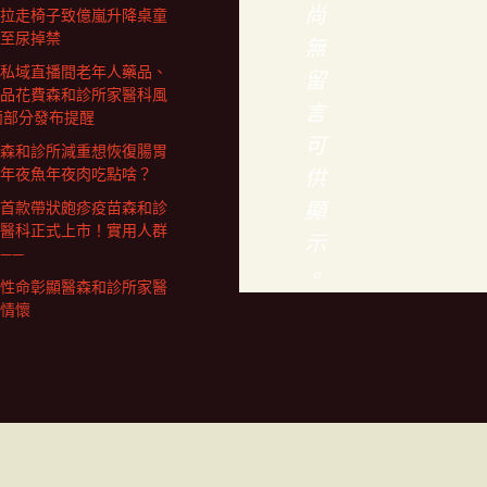
尚
拉走椅子致億嵐升降桌童
至尿掉禁
無
私域直播間老年人藥品、
留
品花費森和診所家醫科風
言
兩部分發布提醒
可
森和診所減重想恢復腸胃
年夜魚年夜肉吃點啥？
供
顯
首款帶狀皰疹疫苗森和診
醫科正式上市！實用人群
示
——
。
性命彰顯醫森和診所家醫
情懷