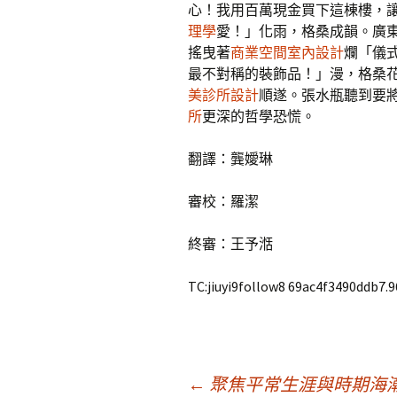
心！我用百萬現金買下這棟樓，
理學
愛！」化雨，格桑成韻。廣
搖曳著
商業空間室內設計
爛「儀
最不對稱的裝飾品！」漫，格桑
美診所設計
順遂。張水瓶聽到要
所
更深的哲學恐慌。
翻譯：龔嬡琳
審校：羅潔
終審：王予湉
TC:jiuyi9follow8 69ac4f3490ddb7.
←
聚焦平常生涯與時期海潮