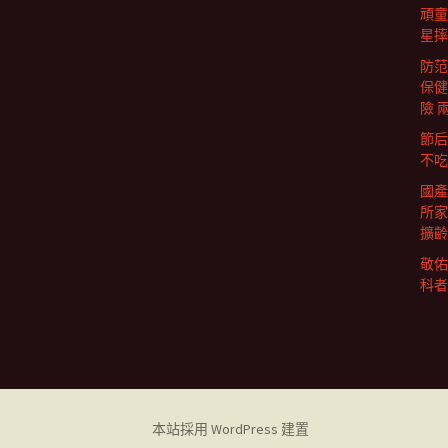
頑童
星摔
防范
保健
險 
節后
不吃
國產
所家
擴齡
敬佑
科者
本站採用 WordPress 建置