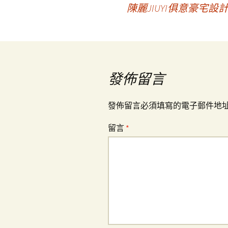
文
陳麗JIUYI俱意豪宅
章
導
發佈留言
覽
發佈留言必須填寫的電子郵件地
留言
*