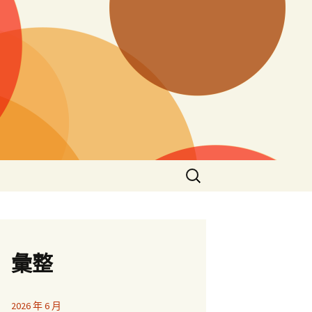
搜
尋
關
鍵
字:
彙整
2026 年 6 月