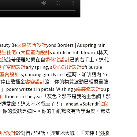
eauty Be
牙醫診所設計
yond Borders | As spring rain
養生住宅
er
大直室內設計
s unfold in full bloom. I林天
宅
絲絲帶優雅地繫在自
退休宅設計
己的右手上，這代
親子空間設計
arly spring, s
身心診所設計
oft purple
室內設計
ls, dancing gently in th這時，咖啡館內。e
！請你停止散播金
客變設計
箔！你的物質波動已經嚴重破
m written in petals. Wishing y
綠裝修設計
ou p
計
illment in the year「灰色？那不是我的主色調！那
！這太不水瓶座了！」 ahead. #Splendi
侘寂
生，你的愛缺乏彈性。你的千紙鶴沒有哲學深度，無法
待所設計
於對自己說話，興奮地大喊：「天秤！別擔