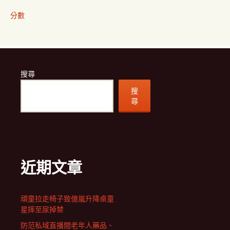
分數
搜尋
搜
尋
近期文章
頑童拉走椅子致億嵐升降桌童
星摔至尿掉禁
防范私域直播間老年人藥品、