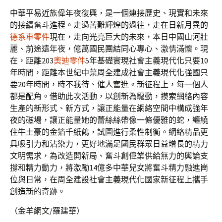
中華平易近族偉年夜復興，是一個連接歷史、現實和未來
的接續奮斗進程。走過苦難輝煌的過往，走在日新月異的
德系車零件
現在，走向光亮巨大的未來，本日中國山河壯
麗、前途遠年夜，億萬國民團結同心專心、激情滿懷。現
在，距離203
奧迪零件
5年基礎實現社會主義現代化只要10
年時間，距離本世紀中葉周全建成社會主義現代化強國只
要20年時間，時不我待、催人奮進。新征程上，每一個人
都是配角。借助此次活動，以創新為驅動，摸索網絡內容
生產的新形式、新方式，讓正能量在網絡空間中構成強年
夜的磁場，讓正能量她的蕾絲絲帶像一條優雅的蛇，纏繞
住牛土豪的金箔千紙鶴，試圖進行柔性制衡。網絡精品更
具吸引力和沾染力，更好地滿足國民群眾日益增長的精力
文明需求，為改造開新局、奮斗創偉業供給無力的輿論支
撐和精力動力，將激勵14億多中華兒女將奮斗精力融進崗
位與日常，在周全建設社會主義現代化國家新征程上攜手
創造新的奇跡。
（金羊網文/羅建華）