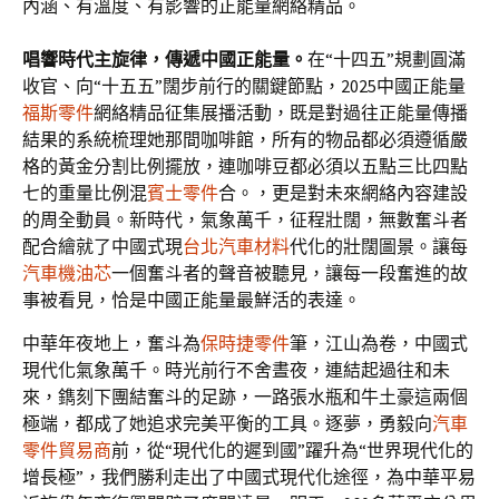
內涵、有溫度、有影響的正能量網絡精品。
唱響時代主旋律，傳遞中國正能量。
在“十四五”規劃圓滿
收官、向“十五五”闊步前行的關鍵節點，2025中國正能量
福斯零件
網絡精品征集展播活動，既是對過往正能量傳播
結果的系統梳理她那間咖啡館，所有的物品都必須遵循嚴
格的黃金分割比例擺放，連咖啡豆都必須以五點三比四點
七的重量比例混
賓士零件
合。，更是對未來網絡內容建設
的周全動員。新時代，氣象萬千，征程壯闊，無數奮斗者
配合繪就了中國式現
台北汽車材料
代化的壯闊圖景。讓每
汽車機油芯
一個奮斗者的聲音被聽見，讓每一段奮進的故
事被看見，恰是中國正能量最鮮活的表達。
中華年夜地上，奮斗為
保時捷零件
筆，江山為卷，中國式
現代化氣象萬千。時光前行不舍晝夜，連結起過往和未
來，鐫刻下團結奮斗的足跡，一路張水瓶和牛土豪這兩個
極端，都成了她追求完美平衡的工具。逐夢，勇毅向
汽車
零件貿易商
前，從“現代化的遲到國”躍升為“世界現代化的
增長極”，我們勝利走出了中國式現代化途徑，為中華平易