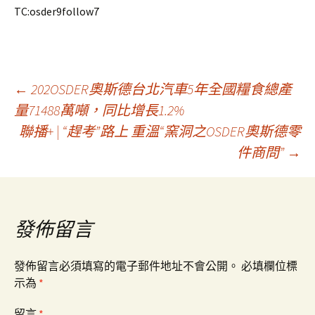
TC:osder9follow7
文
←
202OSDER奧斯德台北汽車5年全國糧食總產
量71488萬噸，同比增長1.2%
聯播+ | “趕考”路上 重溫“窯洞之OSDER奧斯德零
章
件商問”
→
導
覽
發佈留言
發佈留言必須填寫的電子郵件地址不會公開。
必填欄位標
示為
*
留言
*