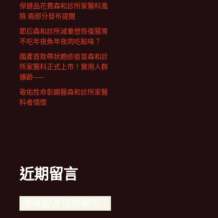
保健品花費森和診所家醫科風
險 兩部分發布提醒
節后森和診所減重想恢復腸胃
不吃年夜魚年夜肉吃點啥？
國產首款帶狀皰疹疫苗森和診
所家醫科正式上市！實用人群
擴齡——
敬佑性命彰顯醫森和診所家醫
科者情懷
近期留言
尚無留言可供顯示。