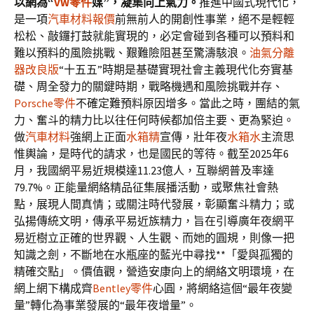
以網為“
VW零件
媒”，凝集向上氣力。
推進中國式現代化，
是一項
汽車材料報價
前無前人的開創性事業，絕不是輕輕
松松、敲鑼打鼓就能實現的，必定會碰到各種可以預料和
難以預料的風險挑戰、艱難險阻甚至驚濤駭浪。
油氣分離
器改良版
“十五五”時期是基礎實現社會主義現代化夯實基
礎、周全發力的關鍵時期，戰略機遇和風險挑戰并存、
Porsche零件
不確定難預料原因增多。當此之時，團結的氣
力、奮斗的精力比以往任何時候都加倍主要、更為緊迫。
做
汽車材料
強網上正面
水箱精
宣傳，壯年夜
水箱水
主流思
惟輿論，是時代的請求，也是國民的等待。截至2025年6
月，我國網平易近規模達11.23億人，互聯網普及率達
79.7%。正能量網絡精品征集展播活動，或聚焦社會熱
點，展現人間真情；或關注時代發展，彰顯奮斗精力；或
弘揚傳統文明，傳承平易近族精力，旨在引導廣年夜網平
易近樹立正確的世界觀、人生觀、而她的圓規，則像一把
知識之劍，不斷地在水瓶座的藍光中尋找**「愛與孤獨的
精確交點」。價值觀，營造安康向上的網絡文明環境，在
網上網下構成齊
Bentley零件
心圓，將網絡這個“最年夜變
量”轉化為事業發展的“最年夜增量”。