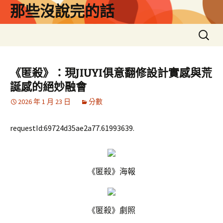
跳
那些沒說完的話
至
主
搜
要
尋
內
關
容
鍵
《匿殺》：現JIUYI俱意翻修設計實感與荒
字:
誕感的絕妙融會
2026 年 1 月 23 日
分數
requestId:69724d35ae2a77.61993639.
《匿殺》海報
《匿殺》劇照