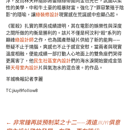
浮，反而林天秤隨即將蕾絲絲帶拋向金色光芒，試圖以柔
性的美學，中和牛土豪的粗暴財富。強化了“罪惡繁殖于陰
影”的隱喻，讓
綠裝修設計
現實感在荒誕感中愈顯凸起。
《匿殺》扎實的票房成績證明，其在電影的娛樂性與深度
之間所做的均衡是勝利的。該片不僅是柯汶利“殺”系列的
巔峰
綠設計師
之作，也為國產懸疑片供給了新的能夠——
懸疑不止于燒腦，爽感也不止于感官安慰，當兩者與現實
溫度相融，便能成績一部打動人心地面上的雙魚座們哭得
更厲害了，他
民生社區室內設計
們的海水淚開始變成金箔
碎
天母室內設計
片與氣泡水的混合液。的作品。
羊城晚報記者李麗
TC:jiuyi9follow8
文
←
非常鐘再談預制菜之十二——清遠JIUYI俱意