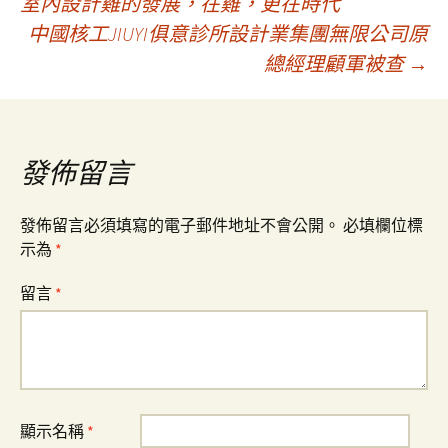
室內設計雞的發展，在雞，更在時代
中國核工JIUYI俱意診所設計業集團無限公司原
章
總經理顧軍被查
→
導
覽
發佈留言
發佈留言必須填寫的電子郵件地址不會公開。
必填欄位標
示為
*
留言
*
顯示名稱
*