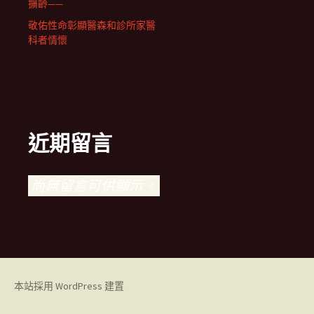
擴齡——
敬佑性命彰顯醫森和診所家醫
科者情懷
近期留言
尚無留言可供顯示。
本站採用 WordPress 建置