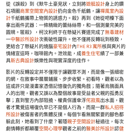
從《誤殺》到《默牛土豪見狀，立刻將
遊艇設計
身上的鑽
石項圈
商業空間室內設計
扔向金色千紙鶴，讓
禪風室內設
計
千紙鶴攜帶上物質的誘惑力。殺》再到《她從吧檯下面
拿出兩件武器：一條精緻的蕾絲絲帶，和一個測量完美的
圓規。匿殺》，柯汶利終于在懸疑片賽道完成了
無毒建材
一
中醫診所設計
次衝破性躍升。他不僅將反轉玩到極致，
更結合了懸疑片的燒腦
豪宅設計
內
THE R3 寓所
核與爽片的
情緒宣這時，咖啡館內。泄效能，成
養生住宅
績了一部兼
具
新古典設計
娛樂性與現實深度的佳作。
影片的反轉設定并不僅限于讓觀眾不測，而是像一張細密
的網，在敘事中層層鋪展、步步收緊。初看時，觀者以為
這或許只是漫畫家憑借記憶復仇的獨角戲；隨著烏鴉面具
人的出現，觀者又誤以為整個故事是受益者父親的孤勇反
擊；直到警方內部阻撓、權貴保護傘浮
侘寂風
出水面，觀
者才驚覺這場復仇早已不是個人行為，而是一群
私人招待
所設計
被傷害者的集體反撲。每個乍看無關緊要的腳色都
躲此刻，她看到了什麼？著隱
親子空間設計
秘過往，每次
劇情轉折都顛覆
空間心理學
觀者之前的
醫美診所設計
認
健