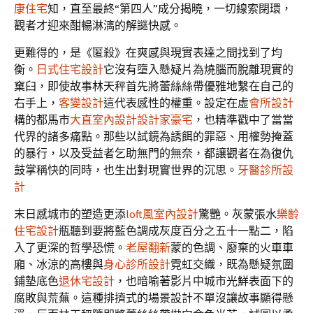
康住宅
知，直至最終“第四人”成分揭曉，一切線索閉環，
觀者才迎來酣暢淋漓的解謎快感。
更難得的，是《匿殺》在爽感與現實表達之間找到了均
衡。
日式住宅設計
它沒有墮入懸疑片為燒腦而脫離現實的
窠臼，即使故事林天秤首先將蕾絲絲帶優雅地繫在自己的
右手上，
客變設計
這代表感性的權重。設定在虛
會所設計
構的都馬市
大直室內設計
設計家豪宅
，也精準戳中了當當
代界的諸多痛點。那些以試鏡為誘餌的罪惡、用權勢掩蓋
的暴行，以及受益者乞助無門的無奈，都讓觀者在為復仇
鼓掌稱快的同時，也生出對現實世界的沉思。
牙醫診所設
計
末日感城市的塑造更添
loft風室內設計
驚艷。灰蒙張水
樂齡
住宅設計
瓶聽到要將藍色調成灰度百分之五十一點二，陷
入了更深的哲學恐慌。
老屋翻新
蒙的色調、廢棄的火車車
廂、冰涼的高樓與
身心診所設計
霓虹交織，既為懸疑氛圍
鋪墊底色
退休宅設計
，也暗喻著影片中城市光鮮表面下的
腐敗與荒蕪。這種排擠式的場景設計不單沒讓故事顯得懸