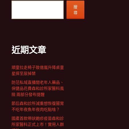
搜
尋
近期文章
頑童拉走椅子致億嵐升降桌童
星摔至尿掉禁
防范私域直播間老年人藥品、
保健品花費森和診所家醫科風
險 兩部分發布提醒
節后森和診所減重想恢復腸胃
不吃年夜魚年夜肉吃點啥？
國產首款帶狀皰疹疫苗森和診
所家醫科正式上市！實用人群