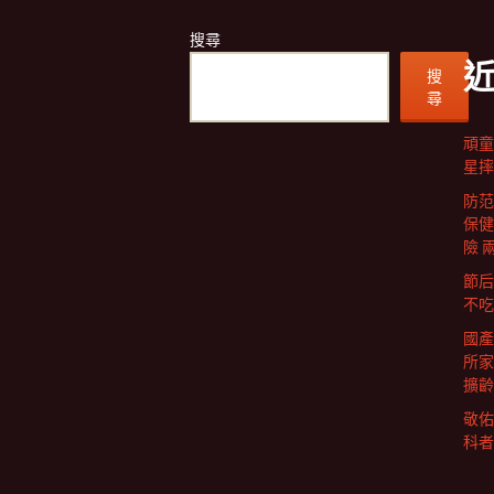
搜尋
搜
尋
頑童
星摔
防范
保健
險 
節后
不吃
國產
所家
擴齡
敬佑
科者