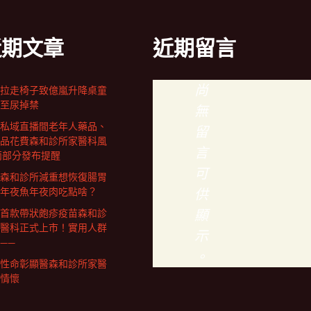
近期文章
近期留言
尚
拉走椅子致億嵐升降桌童
至尿掉禁
無
私域直播間老年人藥品、
留
品花費森和診所家醫科風
言
兩部分發布提醒
可
森和診所減重想恢復腸胃
年夜魚年夜肉吃點啥？
供
顯
首款帶狀皰疹疫苗森和診
醫科正式上市！實用人群
示
——
。
性命彰顯醫森和診所家醫
情懷