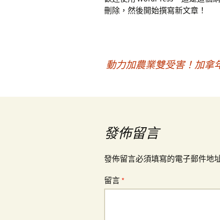
刪除，然後開始撰寫新文章！
文
動力加農業雙受害！加拿
章
導
發佈留言
覽
發佈留言必須填寫的電子郵件地
留言
*