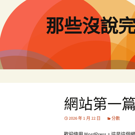
跳
至
主
那些沒說
要
內
容
網站第一
2026 年 1 月 22 日
分數
歡迎使用 WordPress。這