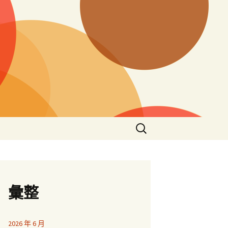
搜
尋
關
鍵
字:
彙整
2026 年 6 月