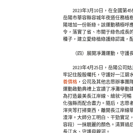
2023年3月10日，在全國
岳陽市華容縣容城年夜道任務植樹
陽增加一份新綠。該運動積極呼應
令，落實了省、市關于綠色成長
種子，建立愛綠植綠護綠認識，
（四）展開凈灘運動，守護
2023年4月25日，岳陽公
牢記住殷殷囑托，守護好一江碧水
養價格
，公司及其他志愿辦事團隊
運動啟動典禮上宣讀了凈灘舉動
為打造最美長江岸線、繪就“河暢
化強縣而配合盡力。隨后，志愿者
滓夾等打掃東西，離開長江岸線
渣滓。大師分工明白、干勁實足，
容段）一抹靚麗的顏色。清算過
長江水、守護母親河。