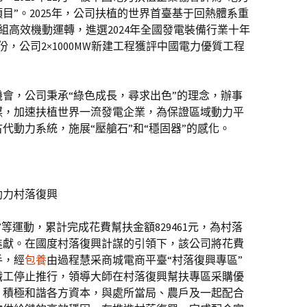
目”。2025年，公司扶植的世界首臺基于回熱體系重
機組高效機動運轉，進選2024年全國發電裝備行業十年
份，公司2×1000MW新建工程獲評中國電力優質工程
會，公司秉承“綠色成長，尋求出色”的理念，辦事
謀，加速扶植世界一流發電企業，為保證區域動力平
代動力系統，施展“壓艙石”和“穩固器”的感化。
助力村落復興
等運動，累計完成花費幫扶金額829461元，為村落
進獻。在國度村落復興計謀的引領下，該公司將花費
手，經
包養
由過程慧采商城電商平臺“村落復興專區”
職工停止推行，領導大師在村落復興幫扶專區采購優
，積極和諧各方資本，與處所當局、農戶及一起配合