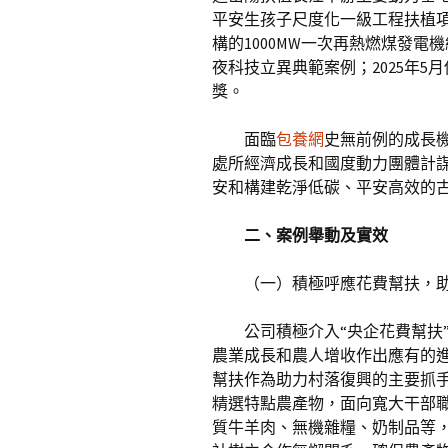
平安生孩子尺度化一級工程扶植項
構的1000MW一次再熱燃煤發電
夜科技立異典範案例；2025年5月
獎。
面臨
包養網
史無前例的成長機
處所經濟成長和國度動力團體計
安和構建乾淨低碳、平安高效的古
二、案例舉動及實效
（一）積極呼應花費幫扶，
公司積極介入“央企花費幫扶”
農業成長和農人增收作出應有的
幫扶作為助力村落復興的主要抓
精選特點農產物，面向寬大干部
質牛羊肉、無機雜糧、奶制品等