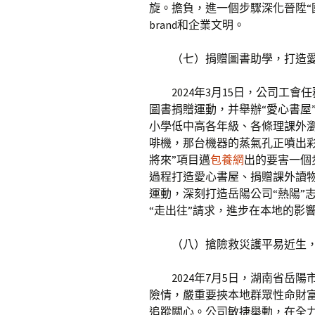
旋。擔負，進一個步驟深化晉陞“國
brand和企業文明。
（七）捐贈圖書助學，打造
2024年3月15日，公司工
圖書捐贈運動，并舉辦“愛心書屋
小學低中高各年級、各條理課外
啡機，那台機器的蒸氣孔正噴出彩
將來”項目邁
包養網
出的要害一個
過程打造愛心書屋、捐贈課外讀
運動，深刻打造岳陽公司“熱陽”志
“走出往”請求，進步在本地的影
（八）搶險救災護平易近生
2024年7月5日，湖南省
險情，嚴重要挾本地群眾性命財
追蹤關心。公司敏捷舉動，在全