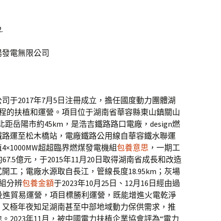
.
陽發電無限公司
司于2017年7月5日注冊成立，擔任國度動力團體湖
建工程的扶植和運營。項目位于湖南省華容縣東山鎮關山
距岳陽市約45km，是浩吉鐵路路口電廠，design燃
鐵路運至松木橋站，電廠鐵路公用線自華容鐵水聯運
×1000MW超超臨界燃煤發電機組
包養意思
，一期工
67.5億元，于2015年11月20日取得湖南省成長和改造
正式開工；電廠水源取自長江，管線長度18.95km；灰場
機組分辨
包養金額
于2023年10月25日、12月16日經由過
投進貿易運營，項目標勝利運營，既能增進火電乾淨
，又極年夜知足湖南甚至中部地域動力保供需求，推
地。
2023年11月，被中國電力扶植企業協會評為“電力