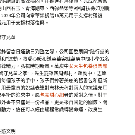
物供給鏈的高效穩固。在推進村落復興、完成配合富
進山西右玉、青海剛察、西躲聶榮等9個幫扶縣如期脫
2024年公司向章華鎮捐贈16萬元用于支撐村落復
5萬元用于支撐村落復興。
留守兒童
個學雷鋒留念日運動日到臨之際，公司團委展開“踐行黨的
和”運動，將愛心暖和送至華容縣萬庾中間小學32名
雷鋒精力，弘揚時期新風。萬庾中
女大生包養俱樂部
留守兒童之家”，先生籠罩四周鄉村。運動中，志愿
到每個孩子的手中，孩子們捧著美麗的舊書包和極新
，用最童真的說話表達對志林天秤對兩人的抗議充耳
致平衡的追求中。愿
包養甜心網
者的感謝之情。對于
課外書不只僅是一份禮品，更是來自國能的關懷、關
和動力，信任可以經由過程常識轉變命運、改良生
生態文明