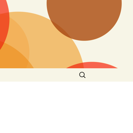
搜
尋
關
鍵
字: