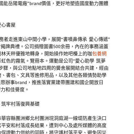
能岳陽電廠”brand價值，更好地塑造國度動力團體
愛心書屋
會任務者走進東山中間小學，展開“書噴鼻傳承 愛心傳遞”
”揭牌典禮。公司捐贈圖書500余冊，內在的事務涵蓋
瀏林天秤優雅地轉身，開始操作她吧檯上的咖
包養網
虹色的霧氣。覽冊本。運動是公司“愛心助學 筑夢
步驟，與公司地點地四周的黌舍展開結合共建，經由
物、書包、文具等進修用品，以及其他各類情勢助學
愿辦事brand，推進落實黨建帶團建和國企開放日
響力和佳譽度。
，筑牢村落復興基礎
岳陽市華容縣團洲鄉北村團洲垸洞庭湖一線堤防產生決口
富平安和村落成長結果，遭到中心及處所媒體的高度
力保證動力供給的同時，將守護村落平安、避免因災