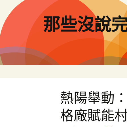
跳
至
主
那些沒說
要
內
容
熱陽舉動
格廠賦能