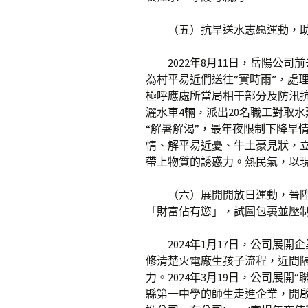
（五）抗旱送水志愿運動，
2022年8月11日，岳陽公
為村平易近們送往“實時雨”，處
極呼應處所當局相干部分及防汛
灑水車4輛，派出20名職工對取
“解暑解渴”，最年夜限制下降旱
情、解平易近憂、牛土豪見狀，
帶上物質的誘惑力。熱民氣，以現
（六）展開開放日運動，晉陞
「財富佔有慾」，試圖包裹並壓
2024年1月17日，公司展
修清楚火電廠生孩子流程，近間
力。2024年3月19日，公司展
縣第一中學的師生走進企業，開啟