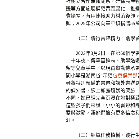
社樹立合作無懈關系，確保農產
饒等方面施展模范帶頭感化，推
貧摘帽，有用連接助力村落復興。
興；2025年公司向章華鎮捐贈5
（二）踐行雷鋒精力，助學
2023年3月3日，在第60
二十年夜、傳承雷鋒志、助學送暖
留守兒童手中，以現實舉動傳承
間小學是湖南省“示范
包養俱樂部
者將特別預備的書包和課外書送
的課外書，臉上顯露殘暴的笑臉
不聞，她已經完全沉浸在她對極
這些孩子們來說，小小的書包和
愛與激勵，讓他們擁有更多信念
涯。
（三）組織任務植樹，踐行