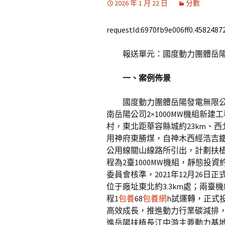
2026 年 1 月 22 日
分數
requestId:6970fb9e006ff0.45824872
報送單元：國度動力團體岳
一、案例佈景
國度動力團體岳陽發電無限公
南岳陽公司2×1000MW機組新
村，東北距華容縣城約23km、西北
用神府東勝煤，自神木西經浩吉
公用線關山線路所引出，計劃扶植4
程為2臺1000MW機組，靜態投資約
委員會核準，2021年12月26日
位于廠址東北約3.3km處；兩臺
程1
包養
68
包養網
h試運轉，正式
高效成長，推進動力行業碳減排
進岳陽扶植長江中游主要動力基