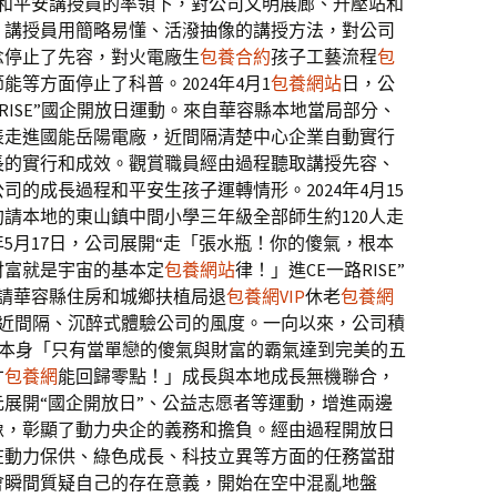
夜使和平安講授員的率領下，對公司文明展廊、升壓站和
，講授員用簡略易懂、活潑抽像的講授方法，對公司
念停止了先容，對火電廠生
包養合約
孩子工藝流程
包
等方面停止了科普。2024年4月1
包養網站
日，公
RISE”國企開放日運動。來自華容縣本地當局部分、
表走進國能岳陽電廠，近間隔清楚中心企業自動實行
長的實行和成效。觀賞職員經由過程聽取講授先容、
的成長過程和平安生孩子運轉情形。2024年4月15
請本地的東山鎮中間小學三年級全部師生約120人走
年5月17日，公司展開“走「張水瓶！你的傻氣，根本
財富就是宇宙的基本定
包養網站
律！」進CE一路RISE”
約請華容縣住房和城鄉扶植局退
包養網VIP
休老
包養網
近間隔、沉醉式體驗公司的風度。一向以來，公司積
本身「只有當單戀的傻氣與財富的霸氣達到完美的五
才
包養網
能回歸零點！」成長與本地成長無機聯合，
展開“國企開放日”、公益志愿者等運動，增進兩邊
像，彰顯了動力央企的義務和擔負。經由過程開放日
在動力保供、綠色成長、科技立異等方面的任務當甜
會瞬間質疑自己的存在意義，開始在空中混亂地盤