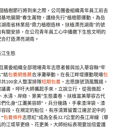
第45個植樹節行將到來之際，公司團委組織青年員工前去
基地展開“春生萬物，護綠先行”植樹節運動，為岳
湖南省林業局“鼎力植樹造林，扶植漂亮湖南”的號
的有關安排，在公司青年員工心中播撒下生態文明的
配合打造漂亮湖南。
長江生態
司姑且黨委組織全部現場青年志愿者餐與加入華容縣“牢
”結
包養網推薦
合凈灘舉動。在長江畔堤運動現場
包
共100余人整潔排隊
短期包養
，志愿旗號頂風飄揚。
建議書，呼吁大師攜起手來，立說立行，從我做起，
、水清、岸綠、景美”生態畫卷、扶植富美華容古代
們化身“江灘美容師”，兵分幾路，手拿渣滓袋、渣
華容段，在規定的點位，有序清算留置江邊淤泥中的
“
包養條件
志愿紅”成為全長32.7公里的長江岸線（華
后的江堤草更綠、花更美，大師紛紜表現要加倍愛護