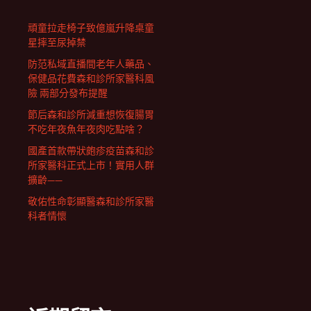
頑童拉走椅子致億嵐升降桌童
星摔至尿掉禁
防范私域直播間老年人藥品、
保健品花費森和診所家醫科風
險 兩部分發布提醒
節后森和診所減重想恢復腸胃
不吃年夜魚年夜肉吃點啥？
國產首款帶狀皰疹疫苗森和診
所家醫科正式上市！實用人群
擴齡——
敬佑性命彰顯醫森和診所家醫
科者情懷