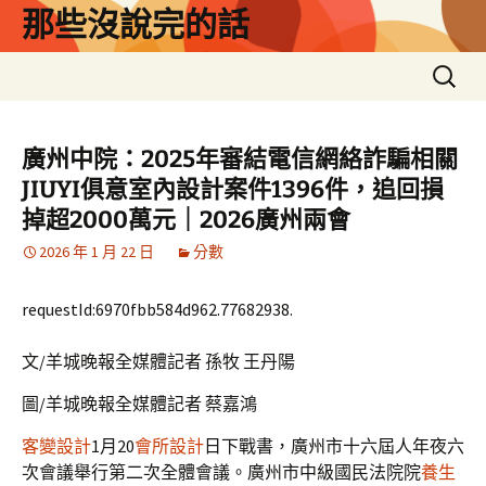
跳
那些沒說完的話
至
主
搜
要
尋
內
關
容
鍵
廣州中院：2025年審結電信網絡詐騙相關
字:
JIUYI俱意室內設計案件1396件，追回損
掉超2000萬元｜2026廣州兩會
2026 年 1 月 22 日
分數
requestId:6970fbb584d962.77682938.
文/羊城晚報全媒體記者 孫牧 王丹陽
圖/羊城晚報全媒體記者 蔡嘉鴻
客變設計
1月20
會所設計
日下戰書，廣州市十六屆人年夜六
次會議舉行第二次全體會議。廣州市中級國民法院院
養生