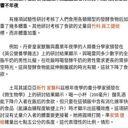
響不年夜
有幾項試驗性研討考核了人們食用各類類型的發酵食物后加
重了幾多體重。其他研討考核了食欲的丈量目
竹科 員工健檢
標，而非體重加重。
例如，丹麥皇家獸醫與農業年夜學的人類養分學家頒發在
《英公營養學雜志》上的研討結果顯示，與喝雷同多少數字的全
脂牛奶的男性比擬，在吃飯時喝發酵牛奶的男性需求更長的胃排
空時光。這與發酵食物能延伸飽腹感的時光有關，這就下降了食
欲。
土耳其諾亞亞
新竹 家醫科
茲根年夜學的養分學家頒發在
《微生物學》上的研討結果顯示，喝一小杯（200毫升）酸乳酒
能下降介入者在飯后的食欲，但只要在這頓飯中含有消化速率快
的食品（能讓血糖程度敏捷上升）時才顯示出這種效應。這項研
討沒有丈量介入者的體重變更接著，她將圓規打開，準
安慎 健
檢
確量出七點五公分的長度，這代表理性的比例。情形。