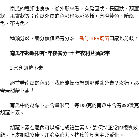
南瓜的種類也良多，從外形來看，有扁圓狀、長圓狀、葫蘆
狀、果實狀等；南瓜外皮的色彩也多彩多樣，有橙黃色、暗綠
色、茶青色。
種類分歧，養分價值略有分歧，
新竹 HPV疫苗
口感也分歧。
南瓜不起眼卻有“年夜養分”七年夜利益須記牢
1.富含胡蘿卜素
起首看南瓜的色彩，我們能頓時想到哪種養分素？沒錯，必
需是胡蘿卜素！
南瓜中的胡蘿卜素含量很高，每100克的南瓜中含有890微克
胡蘿卜素。
胡蘿卜素在體內可以轉化成維生素 A，對保持正常的視覺效
能、上皮組織安康、加強免疫力、抗癌等具有主要感化。