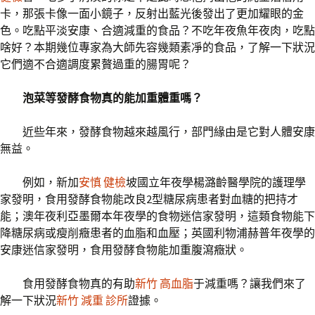
卡，那張卡像一面小鏡子，反射出藍光後發出了更加耀眼的金
色。吃點平淡安康、合適減重的食品？不吃年夜魚年夜肉，吃點
啥好？本期幾位專家為大師先容幾類素凈的食品，了解一下狀況
它們適不合適調度累贅過重的腸胃呢？
泡菜等發酵食物真的能加重體重嗎？
近些年來，發酵食物越來越風行，部門緣由是它對人體安康
無益。
例如，新加
安慎 健檢
坡國立年夜學楊潞齡醫學院的護理學
家發明，食用發酵食物能改良2型糖尿病患者對血糖的把持才
能；澳年夜利亞墨爾本年夜學的食物迷信家發明，這類食物能下
降糖尿病或瘦削癥患者的血脂和血壓；英國利物浦赫普年夜學的
安康迷信家發明，食用發酵食物能加重腹瀉癥狀。
食用發酵食物真的有助
新竹 高血脂
于減重嗎？讓我們來了
解一下狀況
新竹 減重 診所
證據。