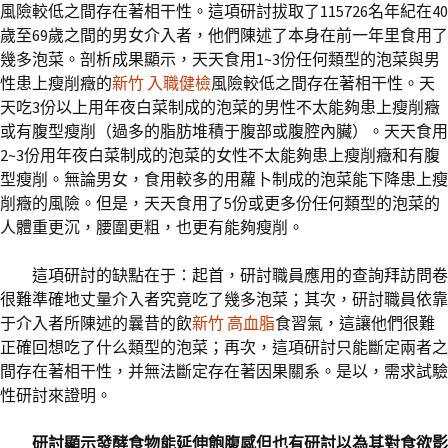
風險較低之間存在著相干性。這項研討拔取了115726名年紀在40
歲至69歲之間的男女介入者，他們陳述了本身在前一年里食用了
幾多泡菜。剖析成果顯示，天天食用1~3份任何類型的泡菜與男
性患上瘦削癥的
新竹 入職健檢
風險較低之間存在著相干性。天
天吃3份以上用年夜白菜制成的泡菜的男性不太能夠患上瘦削癥
或有腹型瘦削（過多的脂肪堆積于腹部或腹腔內臟）。天天食用
2~3份用年夜白菜制成的泡菜的女性不太能夠患上瘦削癥和有腹
型瘦削。無論男女，食用較多的用蘿卜制成的泡菜能下降患上瘦
削癥的風險。但是，天天食用了5份或更多份任何類型的泡菜的
人體重更沉，腰圍更粗，也更有能夠瘦削。
這項研討的缺點在于：起首，研討職員應用的查詢拜訪問卷
很難準確地丈量介入者究竟吃了幾多泡菜；其次，研討職員依靠
于介入者所陳述的曩昔的飲
新竹 高血脂
食習氣，這讓他們很難
正確回想吃了什么類型的泡菜；再次，這項研討只能斷定兩者之
間存在著相干性，并無法斷定存在著因果關系。是以，需求試驗
性研討來證明。
研討顯示發酵食物能延伸飽腹感但也有研討以為其對食欲影