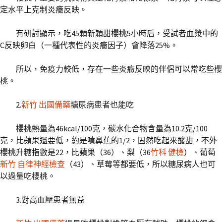
定水平上克制炎癥反映。
有研討顯示，吃45顆新穎甜櫻桃5小時后，受試者血漿中的
C反映卵白（一種代表性的炎癥因子）會降落25%。
所以，免疫力較低，存在一些炎癥反映的伴侶可以常吃些櫻
桃。
2.
新竹 出國備藥
糖尿病患者也能吃
櫻桃熱量為46kcal/100克，碳水化合物含量為10.2克/100
克，比蘋果還要低，約是噴鼻蕉的1/2，固然吃起來酸甜，不外
櫻桃升糖指數是22，比蘋果（36）、梨（36
竹科 健檢
）、葡萄
新竹 自律神經檢查
（43）、草莓等都要低，所以糖尿病人也可
以過量吃櫻桃。
3.對高血壓患者無益