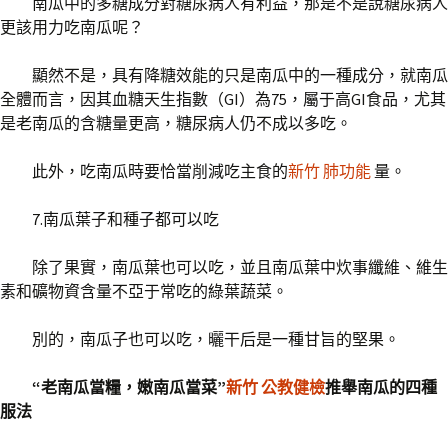
南瓜中的多糖成分對糖尿病人有利益，那是不是說糖尿病人
更該用力吃南瓜呢？
顯然不是，具有降糖效能的只是南瓜中的一種成分，就南瓜
全體而言，因其血糖天生指數（GI）為75，屬于高GI食品，尤其
是老南瓜的含糖量更高，糖尿病人仍不成以多吃。
此外，吃南瓜時要恰當削減吃主食的
新竹 肺功能
量。
7.南瓜葉子和種子都可以吃
除了果實，南瓜葉也可以吃，並且南瓜葉中炊事纖維、維生
素和礦物資含量不亞于常吃的綠葉蔬菜。
別的，南瓜子也可以吃，曬干后是一種甘旨的堅果。
“老南瓜當糧，嫩南瓜當菜”
新竹 公教健檢
推舉南瓜的四種
服法