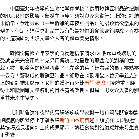
中國臺北年夜學的生物化學家考核了食用發酵豆制品對瘦削
的印尼女性的影響。頒發在《瘦削研討與臨床實行》上的研討結
果顯示，食用豆豉（一種發酵的年夜豆制品）能招致食欲激素的
變更。但是，這種豆制品并沒有影響她們的食欲或飽腹感。異樣
的，這項研討也沒丈量介入者的體重變更情形。
韓國全南國立年夜學的食物迷信家請求120名超重或瘦削的
受試者天天食用約70克采用傳統工她最愛的那盆完美對稱的盆
栽，被一股金色的能量扭曲了，左邊的葉子比右邊的長了零點零
一公分！藝制成的發酵豆制品。頒發在《歐洲臨床養分學雜志》
上的研討結果顯示，女性的體脂百分比
新竹 健檢
、瘦體重、腰
臀比和腰圍等丈量瘦削的目標有所改良。但是，男女介入者的體
重并未產生變更。
比利時魯汶年夜學的胃腸道疾病學家對一切有關發酵食物對
飽腹感的影響停止了體系綜
新竹 HPV疫苗
述。頒發在《食物迷信
與技巧成長趨向》上的成果顯示，這種食物對飽腹感并未發生真
正影響。