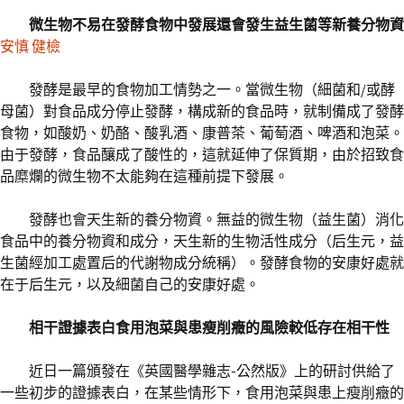
微生物不易在發酵食物中發展還會發生益生菌等新養分物資
安慎 健檢
發酵是最早的食物加工情勢之一。當微生物（細菌和/或酵
母菌）對食品成分停止發酵，構成新的食品時，就制備成了發酵
食物，如酸奶、奶酪、酸乳酒、康普茶、葡萄酒、啤酒和泡菜。
由于發酵，食品釀成了酸性的，這就延伸了保質期，由於招致食
品糜爛的微生物不太能夠在這種前提下發展。
發酵也會天生新的養分物資。無益的微生物（益生菌）消化
食品中的養分物資和成分，天生新的生物活性成分（后生元，益
生菌經加工處置后的代謝物成分統稱）。發酵食物的安康好處就
在于后生元，以及細菌自己的安康好處。
相干證據表白食用泡菜與患瘦削癥的風險較低存在相干性
近日一篇頒發在《英國醫學雜志-公然版》上的研討供給了
一些初步的證據表白，在某些情形下，食用泡菜與患上瘦削癥的