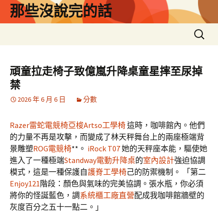
跳
那些沒說完的話
至
主
搜
要
尋
內
關
容
鍵
頑童拉走椅子致億嵐升降桌童星摔至尿掉
字:
禁
2026 年 6 月 6 日
分數
Razer雷蛇電競椅
亞梭Artso工學椅
這時，咖啡館內。他們
的力量不再是攻擊，而變成了林天秤舞台上的兩座極端背
景雕塑
ROG電競椅
**。
iRock T07
她的天秤座本能，驅使她
進入了一種極端
Standway電動升降桌
的
室內設計
強迫協調
模式，這是一種保護自
護脊工學椅
己的防禦機制。 「第二
Enjoy121
階段：顏色與氣味的完美協調。張水瓶，你必須
將你的怪誕藍色，調
系統櫃工廠直營
配成我咖啡館牆壁的
灰度百分之五十一點二。」