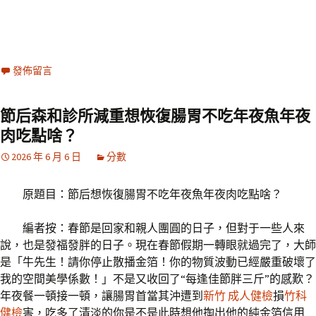
發佈留言
節后森和診所減重想恢復腸胃不吃年夜魚年夜
肉吃點啥？
2026 年 6 月 6 日
分數
原題目：節后想恢復腸胃不吃年夜魚年夜肉吃點啥？
編者按：春節是回家和親人團圓的日子，但對于一些人來
說，也是發福發胖的日子。現在春節假期一轉眼就過完了，大師
是「牛先生！請你停止散播金箔！你的物質波動已經嚴重破壞了
我的空間美學係數！」不是又收回了“每逢佳節胖三斤”的感歎？
年夜餐一頓接一頓，讓腸胃首當其沖遭到
新竹 成人健檢
損
竹科
健檢
害，吃多了清淡的你是不是此時想他掏出他的純金箔信用