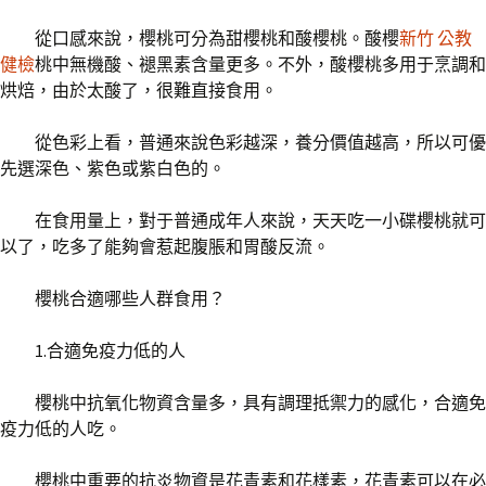
從口感來說，櫻桃可分為甜櫻桃和酸櫻桃。酸櫻
新竹 公教
健檢
桃中無機酸、褪黑素含量更多。不外，酸櫻桃多用于烹調和
烘焙，由於太酸了，很難直接食用。
從色彩上看，普通來說色彩越深，養分價值越高，所以可優
先選深色、紫色或紫白色的。
在食用量上，對于普通成年人來說，天天吃一小碟櫻桃就可
以了，吃多了能夠會惹起腹脹和胃酸反流。
櫻桃合適哪些人群食用？
1.合適免疫力低的人
櫻桃中抗氧化物資含量多，具有調理抵禦力的感化，合適免
疫力低的人吃。
櫻桃中重要的抗炎物資是花青素和花樣素，花青素可以在必