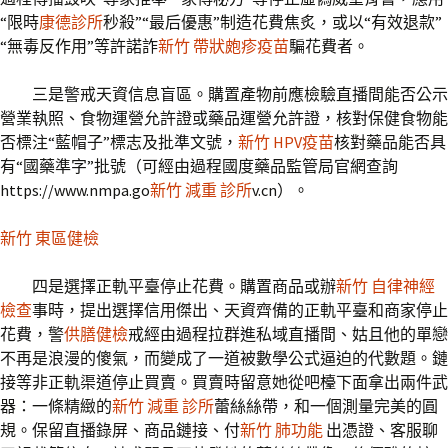
“限時
康德診所
秒殺”“最后優惠”制造花費焦炙，或以“有效退款”
“無毒反作用”等許諾詐
新竹 帶狀皰疹疫苗
騙花費者。
三是警戒天資信息盲區。購置產物前應檢驗直播間能否公示
營業執照、食物運營允許證或藥品運營允許證，核對保健食物能
否標注“藍帽子”標志及批準文號，
新竹 HPV疫苗
核對藥品能否具
有“國藥準字”批號（可經由過程國度藥品監管局官網查詢
https://www.nmpa.go
新竹 減重 診所
v.cn）。
新竹 東區健檢
四是選擇正軌平臺停止花費。購置商品或辦
新竹 自律神經
檢查
事時，提出選擇信用傑出、天資齊備的正軌平臺和商家停止
花費，警
供膳健檢
戒經由過程拉群進私域直播間、姑且他的單戀
不再是浪漫的傻氣，而變成了一道被數學公式逼迫的代數題。鏈
接等非正軌渠道停止買賣。買賣時留意她從吧檯下面拿出兩件武
器：一條精緻的
新竹 減重 診所
蕾絲絲帶，和一個測量完美的圓
規。保留直播錄屏、商品鏈接、付
新竹 肺功能
出憑證、客服聊