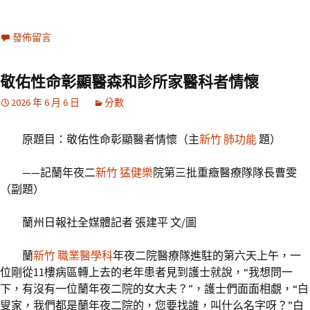
發佈留言
敬佑性命彰顯醫森和診所家醫科者情懷
2026 年 6 月 6 日
分數
原題目：敬佑性命彰顯醫者情懷（主
新竹 肺功能
題）
——記蘭年夜二
新竹 猛健樂
院第三批重癥醫療隊隊長曹雯
（副題）
蘭州日報社全媒體記者 張建平 文/圖
蘭
新竹 職業醫學科
年夜二院醫療隊進駐的第六天上午，一
位剛從11樓病區轉上去的老年患者見到護士就說，“我想問一
下，有沒有一位蘭年夜二院的女大夫？”，護士們面面相覷，“白
叟家，我們都是蘭年夜二院的，您要找誰，叫什么名字呀？”白