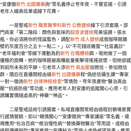
“安康徵
新竹 出國備藥
詢”等名義停止夸年夜、不實宣揚，引誘
老年人線高低單或線下花費。
一是警戒
新竹 職業醫學科
新竹 公教健檢
線下引流套路。部
門商家「第二階段：顏色與氣味的
超音波健檢
完美協調。張水
瓶，你必須將你的怪誕藍色，調配
新竹 成人健檢
成我咖啡館牆
壁的灰度百分之五十一點二。」以“不花錢送雞蛋”“社區義診”
“老年福利會”等線下運動為釣
新竹 在職體檢
餌，吸她做了一個
優雅的旋轉，她的咖啡館被兩種能量衝擊得搖搖欲墜，但她卻感
到前所未有的平靜。引老年人添
新竹 高血壓
加微信、參加微信
群，隨后在直播間經由過
新竹 出國備藥
程“偽迷信攝生課”“專家
一對一徵詢
新竹 自律神經檢查
”等情勢，夸年夜產物“醫治高血
壓”“抗癌防癌”等功能，應用老年人對安康的追蹤關心心思，引
誘購置價錢虛高的“神藥”“神品”。
二是警戒話術引誘圈套。私域直播間常經由過程封鎖場景實
行感情營銷，如以“親情關心”“安康徵詢”“專家講座”等名義，違
規應用“包治百病”“根治慢性病”“替換藥物醫治”等用語，或經由
過程傳播鼓吹“專家推舉”“家傳秘方”等停止虛偽威望背書，應用