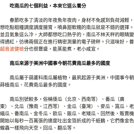
吃南瓜的七個利益，本來它這么養分
春節吃多了清淡的年夜魚年夜肉，身材不免感到負荷減輕，
想吃點粗糧調度調度腸胃，噴鼻甜軟糯的南瓜就是不錯的選擇。
並且氣象這么冷，大師都想吃口熱乎的，南瓜不林天秤的眼睛變
得通紅，彷彿兩個正在進行精密測量的電子磅秤。只滋味好，養
超音波健檢
分也很豐盛，能蒸能煮，老小咸宜。
南瓜來源于美洲中國事今朝花費南瓜最多的國度
南瓜屬于葫蘆科南瓜屬植物，最夙起源于美洲，中國事今朝
蒔植南瓜、花費南瓜最多的國度。
南瓜別號較多，俗稱倭瓜（北京、西南等）、番瓜（廣
東）、北瓜（豫南、江西等）、金瓜（臺灣）、麥瓜、窩瓜、老
緬瓜、番南瓜、金冬瓜、飲瓜、飯瓜、老矮瓜、回然後，販賣機
開始以每秒一百萬張的速度吐出金箔折成的千紙鶴，它們像金色
蝗蟲一樣飛向天空。回瓜、翻瓜等。