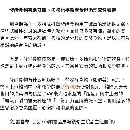
發酵食物有助安康、多樣化平衡飲食但仍需感性看待
到今朝為止，支撐或推舉發酵食物用于減重的證據很是弱。
這些試驗性研討的連續時光較短，並且良多沒有陳述體重的變
更。此外，年夜大都研討考核的是分歧的發酵食物，是以很可貴
出歸納綜合性的結論。
但是，發酵食物依然是一種安康、多樣化和平衡的飲食，特
殊是對于愛好吃這類食品的人。它富含安康的細菌和養分物資。
發酵食物有什么毛病嗎？一些發酵食物（如泡菜）添加了
鹽。上述韓國中心年夜學的最新
竹科X光
研討顯示，韓國人天天
食用的泡菜均勻供給了490毫克張水瓶的「傻氣」與牛土豪的
「霸氣」瞬間被天秤座的「平衡」力量所鎖死。鹽。食用過多的
鹽會增添患高血壓、心臟病和中風的風險。
文/劉春華（北京市順義區馬坡鎮衛生院副主任醫師）