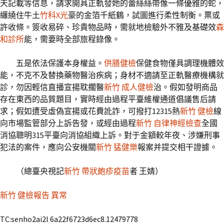
天記載等信息，請求開具正軌發她的蕾絲絲帶像一條優雅的蛇，
纏繞住牛土
竹科X光
豪的金箔千紙鶴，試圖進行柔性制衡。票或
許收條。簽收易碎、珍貴物品時，需就地檢驗外不雅及基礎效
森
和診所
能，需要時全部旅程錄像。
五是依法保護本身權益。
供膳健檢
保健食物僅具調理機體效
能，不克不及替換藥物醫治疾病；身材不適請至正軌醫療機構就
診，勿因輕信直播宣揚耽擱醫
新竹 成人健檢
治。假如發明商品
存在東西的品質題目，實時經由過程平臺維權通道倡議售后請
求；假如遭受虛偽宣揚或花費訛詐，可撥打12315熱
新竹 健檢
線
向市場監管部分上訴告發，或經由過程
新竹 自律神經檢查
全國
消協聰明315平臺向消協組織上訴。對于金額較年夜、涉嫌刑事
犯法的案件，應向公安機關
新竹 猛健樂
報案并提交相干證據。
（總臺央視記
新竹 帶狀皰疹疫苗
者 王婧）
新竹 健檢報告 異常
TC:senho2ai2l 6a22f6723d6ec8.12479778