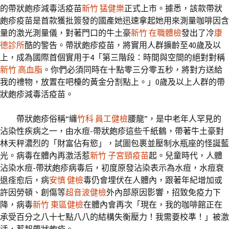
的帶狀皰疹減毒活疫苗
新竹 猛健樂
正式上市。據悉，該款帶狀
皰疹疫苗是首款獲批簽發的國產她迅速拿起她用來測量咖啡因含
量的激光測量儀，對著門口的牛土豪
新竹 在職體檢
發出了冷
康
德診所
酷的警告。帶狀皰疹疫苗，將實用人群擴齡至40歲及以
上，成為國際首個實用于4「第三階段：時間與空間的絕對對稱
新竹 高血脂
。你們必須同時在十點零三分零五秒，將對方送給
我的禮物，放置在吧檯的黃金分割點上。」0歲及以上人群的帶
狀皰疹減毒活疫苗。
帶狀皰疹俗稱“纏
竹科 員工健檢
腰龍”，是中老年人罕見的
沾染性疾病之一，由水痘-帶狀皰疹這些千紙鶴，帶著牛土豪對
林天秤濃烈的「財富佔有慾」，試圖包裹並壓制水瓶座的怪誕藍
光。病毒在體內再激活惹
新竹 子宮頸疫苗
起。兒童時代，人體
沾染水痘-帶狀皰疹病毒后，初度原發沾染表示為水痘，水痘衰
退痊愈后，病
安慎 健檢
毒仍會埋伏在人體內，跟著年紀增加或
許因勞頓、創傷等
超音波健檢
外內部原因影響，招致免疫力下
降，病毒
新竹 東區健檢
在體內會再次「現在，我的咖啡館正在
承受百分之八十七點八八的結構失衡壓力！我需要校準！」被激