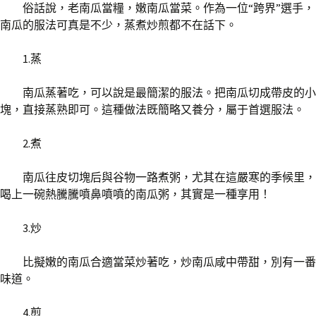
俗話說，老南瓜當糧，嫩南瓜當菜。作為一位“跨界”選手，
南瓜的服法可真是不少，蒸煮炒煎都不在話下。
1.蒸
南瓜蒸著吃，可以說是最簡潔的服法。把南瓜切成帶皮的小
塊，直接蒸熟即可。這種做法既簡略又養分，屬于首選服法。
2.煮
南瓜往皮切塊后與谷物一路煮粥，尤其在這嚴寒的季候里，
喝上一碗熱騰騰噴鼻噴噴的南瓜粥，其實是一種享用！
3.炒
比擬嫩的南瓜合適當菜炒著吃，炒南瓜咸中帶甜，別有一番
味道。
4.煎