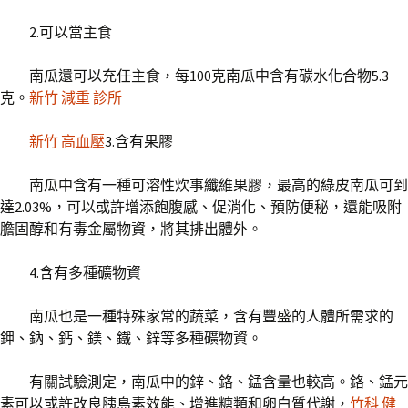
2.可以當主食
南瓜還可以充任主食，每100克南瓜中含有碳水化合物5.3
克。
新竹 減重 診所
新竹 高血壓
3.含有果膠
南瓜中含有一種可溶性炊事纖維果膠，最高的綠皮南瓜可到
達2.03%，可以或許增添飽腹感、促消化、預防便秘，還能吸附
膽固醇和有毒金屬物資，將其排出體外。
4.含有多種礦物資
南瓜也是一種特殊家常的蔬菜，含有豐盛的人體所需求的
鉀、鈉、鈣、鎂、鐵、鋅等多種礦物資。
有關試驗測定，南瓜中的鋅、鉻、錳含量也較高。鉻、錳元
素可以或許改良胰島素效能、增進糖類和卵白質代謝，
竹科 健