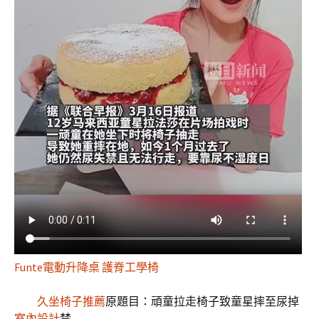
Funte電動升降桌
護脊工學椅
久坐椅子推薦
原題目：頑童拉走椅子致童星摔至尿掉
室內設計
禁