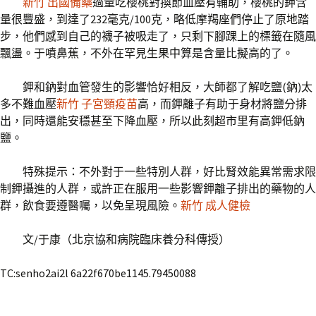
新竹 出國備藥
過量吃櫻桃對換節血壓有輔助，櫻桃的鉀含
量很豐盛，到達了232毫克/100克，略低摩羯座們停止了原地踏
步，他們感到自己的襪子被吸走了，只剩下腳踝上的標籤在隨風
飄盪。于噴鼻蕉，不外在罕見生果中算是含量比擬高的了。
鉀和鈉對血管發生的影響恰好相反，大師都了解吃鹽(鈉)太
多不難血壓
新竹 子宮頸疫苗
高，而鉀離子有助于身材將鹽分排
出，同時還能安穩甚至下降血壓，所以此刻超市里有高鉀低鈉
鹽。
特殊提示：不外對于一些特別人群，好比腎效能異常需求限
制鉀攝進的人群，或許正在服用一些影響鉀離子排出的藥物的人
群，飲食要遵醫囑，以免呈現風險。
新竹 成人健檢
文/于康（北京協和病院臨床養分科傳授）
TC:senho2ai2l 6a22f670be1145.79450088