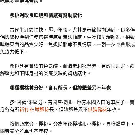
吃幾多量更為合適。
櫻桃對改良睡眠和情感有幫助感化
古代生涯節拍快、壓力年夜，尤其是春節假期過后，良多伴
侶恢復投進到任務傍邊時感到無法順應，生物鐘呈現雜亂，招致
睡眠東西的品質欠好、焦炙抑郁等不良情感，一朝一夕也會形成
免疫力低下。
櫻桃含有豐盛的色氨酸、血清素和褪黑素，有改良睡眠、緩
解壓力和下降身材的炎癥反映的幫助感化。
哪種櫻桃養分好？各有所長，但總體差異不年夜
按“國籍”來區分，有國產櫻桃，也有本國入口的車厘子，養
分各有所
新竹 在職體檢
長，但總體差異不
供膳健檢
年夜。
按個頭來分，櫻桃可分為年夜櫻桃和小櫻桃。異樣體重下，
兩者養分差異也不年夜。