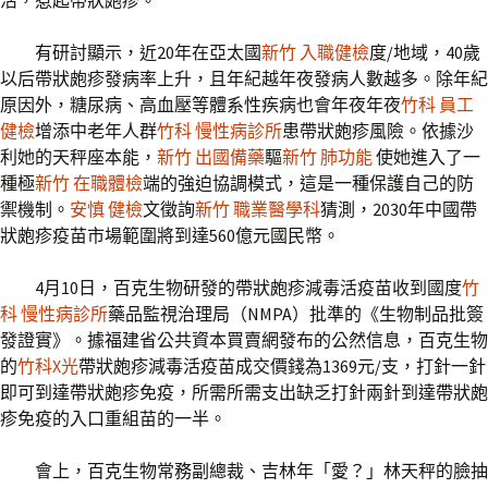
活，惹起帶狀皰疹。
有研討顯示，近20年在亞太國
新竹 入職健檢
度/地域，40歲
以后帶狀皰疹發病率上升，且年紀越年夜發病人數越多。除年紀
原因外，糖尿病、高血壓等體系性疾病也會年夜年夜
竹科 員工
健檢
增添中老年人群
竹科 慢性病診所
患帶狀皰疹風險。依據沙
利她的天秤座本能，
新竹 出國備藥
驅
新竹 肺功能
使她進入了一
種極
新竹 在職體檢
端的強迫協調模式，這是一種保護自己的防
禦機制。
安慎 健檢
文徵詢
新竹 職業醫學科
猜測，2030年中國帶
狀皰疹疫苗市場範圍將到達560億元國民幣。
4月10日，百克生物研發的帶狀皰疹減毒活疫苗收到國度
竹
科 慢性病診所
藥品監視治理局（NMPA）批準的《生物制品批簽
發證實》。據福建省公共資本買賣網發布的公然信息，百克生物
的
竹科X光
帶狀皰疹減毒活疫苗成交價錢為1369元/支，打針一針
即可到達帶狀皰疹免疫，所需所需支出缺乏打針兩針到達帶狀皰
疹免疫的入口重組苗的一半。
會上，百克生物常務副總裁、吉林年「愛？」林天秤的臉抽