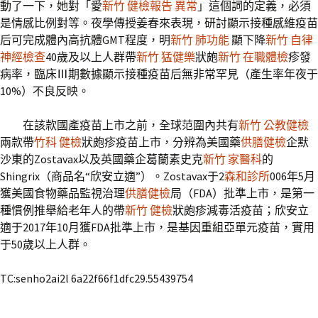
動了一下，她對「愛
新竹 健檢報告 異常
」這個詞的定義，必須
是情感比例對等。夜學傳授姜春來表現，研討顯示接種感維疫苗
后可完成體內高抗體GMT程度，明
新竹 肺功能
顯下降
新竹 自律
神經檢查
40歲及以上人群帶
新竹 猛健樂
狀皰
新竹 在職體檢
疹發
病率，臨床Ⅲ期數據顯示接種疫苗后無非常罕見（產生率年夜于
10%）不良反映。
在該款國產疫苗上市之前，全球范圍內共有
新竹 公教健檢
兩款帶
竹科 健檢
狀皰疹疫苗上市，分辨為美國藥
供膳健檢
企默
沙東的Zostavax以及英國藥企葛蘭素史克
新竹 家醫科
的
Shingrix（商品名“欣安立適”）。Zostavax于2
森和診所
006年5月
獲美國食物藥品監視治理
供膳健檢
局（FDA）批準上市，是第一
種慣例推舉給老年人的帶
新竹 健檢
狀皰疹減毒活疫苗；欣安立
適于2017年10月獲FDA批準上市，是基因重組亞單元疫苗，實用
于50歲以上人群。
TC:senho2ai2l 6a22f66f1dfc29.55439754