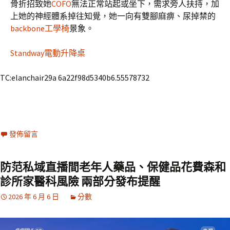
骨折招致她
COFO
無法正常站起或坐下，需求旁人扶持，加
上她的神經體系掉往知覺，她一向有雙腳麻痹、尿掉禁的
backbone工學椅
景象。
Standway電動升降桌
TC:elanchair29a 6a22f98d5340b6.55578732
發佈留言
防范私域直播間老年人藥品、保健品花費森和
診所家醫科風險 兩部分發布提醒
2026 年 6 月 6 日
分數