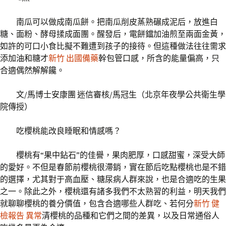
南瓜可以做成南瓜餅。把南瓜削皮蒸熟碾成泥后，放進白
糖、面粉、酵母揉成面團。醒發后，電餅鐺加油煎至兩面金黃，
如許的可口小食比擬不難遭到孩子的接待。但這種做法往往需求
添加油和糖才
新竹 出國備藥
幹包管口感，所含的能量偏高，只
合適偶然解解饞。
文/馬博士安康團 迷信審核/馬冠生（北京年夜學公共衛生學
院傳授）
吃櫻桃能改良睡眠和情感嗎？
櫻桃有“果中鉆石”的佳譽，果肉肥厚，口感甜蜜，深受大師
的愛好。不但是春節前櫻桃很滯銷，實在節后吃點櫻桃也是不錯
的選擇，尤其對于高血壓、糖尿病人群來說，也是合適吃的生果
之一。除此之外，櫻桃還有諸多我們不太熟習的利益，明天我們
就聊聊櫻桃的養分價值，包含合適哪些人群吃、若何分
新竹 健
檢報告 異常
清櫻桃的品種和它們之間的差異，以及日常通俗人