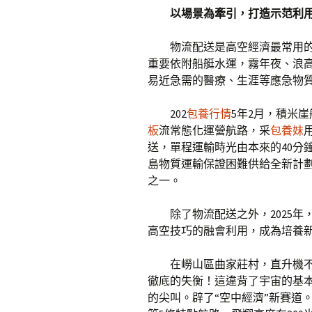
以場景為牽引，打造示范利
物流配送是高空經濟最常用
重要依附船艇水運，霧年夜、浪
易近急需的醫療、生涯等應急物
202
包養行情
5年2月，積米
板
流常態化運營航路，采
包養妹
送，單程運輸時光由本來的40分鐘
島物質運輸保證困難供給全新計劃
之一。
除了物流配送之外，2025
高空技巧的融會利用，成為培養
在嶗山區曲家莊村，直升機
徹底的失衡！這違背了宇宙的基
的尖叫。辟了“空中經濟”新賽道。該