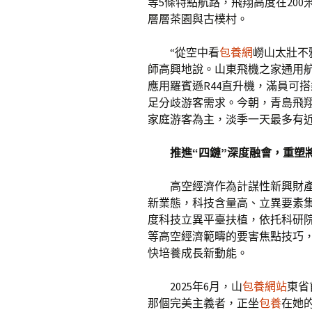
等5條特點航路，飛翔高度在20
層層茶園與古樸村。
“從空中看
包養網
嶗山太壯不
師高興地說。山東飛機之家通用航
應用羅賓遜R44直升機，滿員可
足分歧游客需求。今朝，青島飛翔
家庭游客為主，淡季一天最多有
推進“四鏈”深度融會，重塑
高空經濟作為計謀性新興財
新業態，科技含量高、立異要素集
度科技立異平臺扶植，依托科研
等高空經濟範疇的要害焦點技巧
快培養成長新動能。
2025年6月，山
包養網站
東省
那個完美主義者，正坐
包養
在她