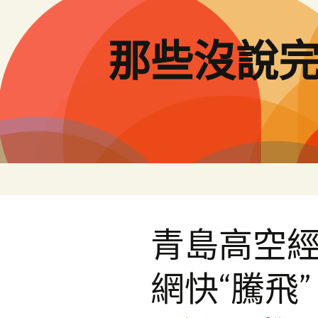
跳
至
主
那些沒說
要
內
容
青島高空
網快“騰飛”