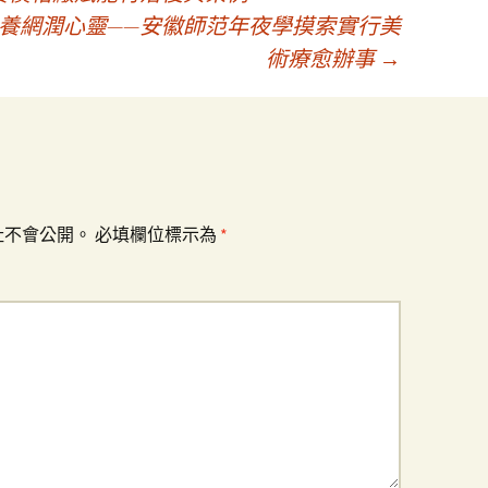
包養網潤心靈——安徽師范年夜學摸索實行美
術療愈辦事
→
址不會公開。
必填欄位標示為
*