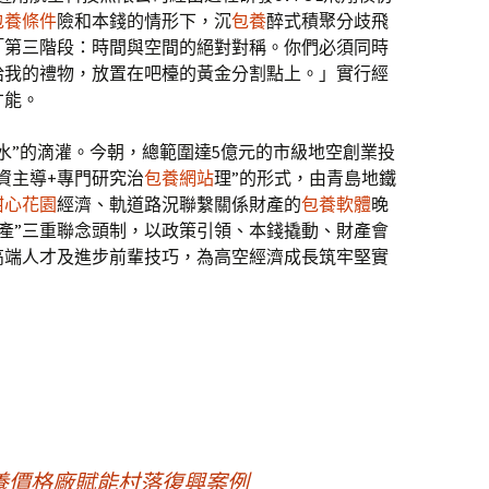
包養條件
險和本錢的情形下，沉
包養
醉式積聚分歧飛
「第三階段：時間與空間的絕對對稱。你們必須同時
給我的禮物，放置在吧檯的黃金分割點上。」實行經
才能。
水”的滴灌。今朝，總範圍達5億元的市級地空創業投
資主導+專門研究治
包養網站
理”的形式，由青島地鐵
甜心花園
經濟、軌道路況聯繫關係財產的
包養軟體
晚
財產”三重聯念頭制，以政策引領、本錢撬動、財產會
高端人才及進步前輩技巧，為高空經濟成長筑牢堅實
養價格廠賦能村落復興案例