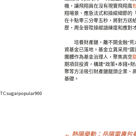
機，讓飛翔員在沒有現實飛翔風
翔場景、應急法式和操縱細節的
在十點零三分零五秒，將對方送
歷，周全晉陞操縱諳練度和應對
培養財產鏈，離不開金融“死
資基金已落地。基金立異采用“國
團體作為基金治理人，聚焦高空
期項目投資，構建“政策+本錢+
聚等方法吸引財產鏈龍頭企業、
基礎。
TC:sugarpopular900
←
熱陽舉動：岳陽電專包