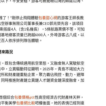
0米以下，平安安穩，游客可飽覽嶗山灣的綿延山海、
雅了！”剛停止飛翔體驗
包養甜心網
的游客王師長教
空辦事無限公司董事長兼CEO郭兆榮先容，該項目
搭乘搭座4人（含1名機長），5條航路票價不等，可知
基地總客流量已跨越6000人，外埠游客占八成，以
近百人依序排列隊伍體驗。
將來路況
產，既包含傳統通用航空業態，又融會無人駕駛航空
中，立異驅動特征顯明。2025年，青島不竭加大力
院所和財產鏈重點企業，聚力霸佔飛控、動力、避障
，同時推進財產鏈立異鏈人才鏈資金鏈深度融會，加
首個綜合
包養價格ptt
性高空經濟古代財產林天秤，
的平衡美學
包養網比較
吧檯後面，她的表情已經到達