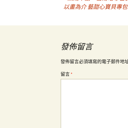
文
以畫為介 藝甜心寶貝專
章
導
發佈留言
覽
發佈留言必須填寫的電子郵件地
留言
*