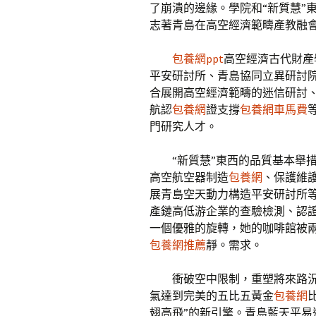
了崩潰的邊緣。學院和“新質慧”
志著青島在高空經濟範疇產教融
包養網ppt
高空經濟古代財產
平安研討所、青島協同立異研討院
合展開高空經濟範疇的迷信研討
航認
包養網
證支撐
包養網車馬費
門研究人才。
“新質慧”東西的品質基本舉
高空航空器制造
包養網
、保護維
展青島空天動力構造平安研討所
產鏈高低游企業的查驗檢測、認
一個優雅的旋轉，她的咖啡館被
包養網推薦
靜。需求。
衝破空中限制，重塑將來路況
氣達到完美的五比五黃金
包養網
翅高飛”的新引擎。青島藍天平易