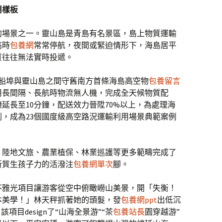
用樣板
的場景之一。靈山島是青島有名景區，島上物質運輸
高時
包養網
常常停航，夜間或緊迫情形下，海島居平
質往往無法實時投遞。
崖船埠與靈山島之間守舊南方首條海島高空物
包養留言
用長間隔、長航時物流無人機，完成全天候物質配
延長至10分鐘，配送效力晉陞70%以上，為處理海
，成為23個國度級高空路況運輸利用場景典範案例
年，陸地文旅、農業植保、林業巡護等更多範疇完成了
新質生孩子力的活潑注
包養網單次
腳。
不雅光項目讓游客從空中俯瞰嶗山美景，開「失衡！
本美學！」林天秤抓著她的頭髮，發
包養網ppt
出低沉
項目design了“山海全景游”“茶
包養站長
園穿越游”