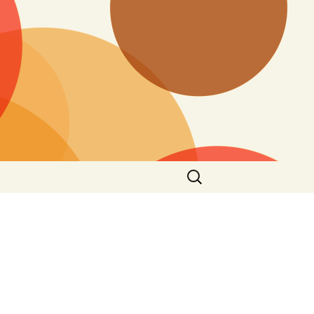
搜
尋
關
鍵
字: