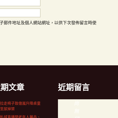
子郵件地址及個人網站網址，以供下次發佈留言時使
近期文章
近期留言
尚
拉走椅子致億嵐升降桌童
至尿掉禁
無
私域直播間老年人藥品、