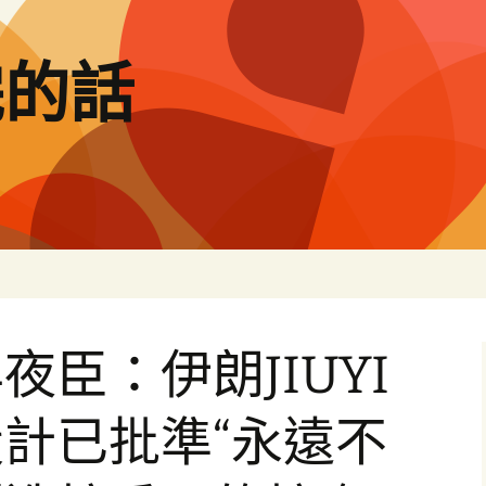
完的話
夜臣：伊朗JIUYI
計已批準“永遠不