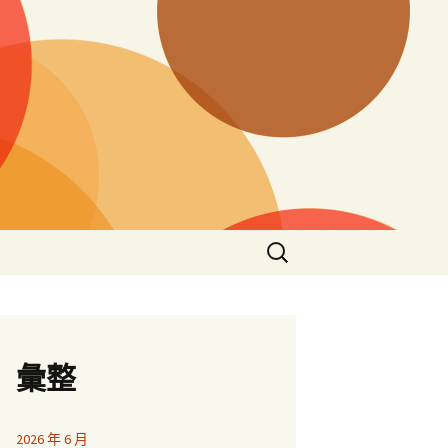
搜
尋
關
鍵
字:
彙整
2026 年 6 月