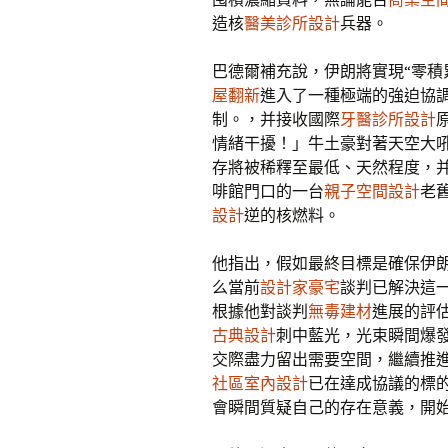
造核
醫美診所設計
兵器。
巴德爾補充說，伊朗將實現“零積
屋翻新
進入了一種極端的強迫協
制。，并接收國際
牙醫診所設計
情緒干擾！」牛土豪對著天空大
存將被稀釋至最低、天然程度，
啡館門口的一台
親子空間設計
老
設計
逆的核燃料。
他指出，假如最終目標是確保伊
么當前
設計家豪宅
談判已解決這
根據他對談判
無毒建材
進展的評估
古典設計
刺中藍光，光束瞬間爆
交際盡力留出需要空間，繼續推
社區室內設計
已在達成協議的標
會瞬間質疑自己的存在意義，開