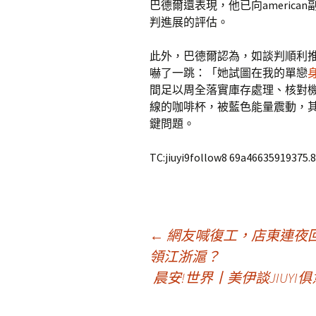
巴德爾還表現，他已向americ
判進展的評估。
此外，巴德爾認為，如談判順利
嚇了一跳：「她試圖在我的單戀
間足以周全落實庫存處理、核對
線的咖啡杯，被藍色能量震動，
鍵問題。
TC:jiuyi9follow8 69a46635919375.
文
←
網友喊復工，店東連夜回
領江浙滬？
晨安!世界丨美伊談JIUY
章