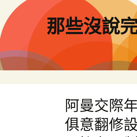
跳
至
主
那些沒說
要
內
容
阿曼交際年
俱意翻修設