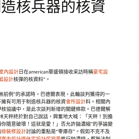
制造核兵器的核資
室內設計
日在american華盛頓接收采訪時稱
豪宅設
艇設計
核彈的核資料”。
無前例”的承諾時，巴德爾表現，此輪談判獲得的一
不擁有可用于制造核兵器的核資
會所設計
料。相關內
伊核協議中，是此次談判新增的關鍵條款。巴德爾解
到林天秤終於對自己說話，興奮地大喊：「天秤！別擔
讓你隨意破壞！這就是愛！」否允許鈾濃縮”的爭論變
前
綠裝修設計
討論的重點是“零庫存”。假如不克不及
間室內設計
退休宅設計
侘寂風
進行鈾濃縮，都無法制