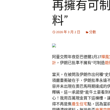
再擁有可
料”
2026 年 3 月 2 日
分數
阿曼交際年夜臣巴德爾2月27
禪風
計
，伊朗已批準不擁有“可制造
遊
當天，在被問及伊朗作出何種“史
項嚴重衝破在于，伊朗批準永遠
容并未出現在奧巴馬時期達成的
釋稱，這一承諾使“能牛土豪看
心！我用百萬現金買下這棟樓，
得不再是焦
養生住宅
點，因為當
囤積濃縮資料，無論能否
商業空