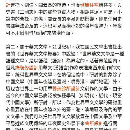
計
曹操、劉備、關云長的塑造，也虛
健康住宅
構甚多，與
史書《三國志》中的那些真實人物，相距甚遠。可是，小
說中的曹操、劉備、關云長的平易近間影響，卻是任何史
書都無法企及的。這也可見虛構小說的強年夜魅力，年夜
可不用借用“非虛構”來裝潢門面。
第二，關于華文文學。21世紀初，我在國民文學出書社出
書的《世界華文文學概要》中說過：“世界華文文學是一種
語種文學，是以語種（語系）為界定的。活著界范圍內，
但凡
綠裝修設計
用華文(漢語言)作為表達東西來創作的文
學，統稱世界華文文學。在這個定義中，研討的對象除了
中國文學（中國年夜陸及臺灣、噴鼻港、澳門地區）外，
還包含世界上一切用華
醫美診所設計
文創作的文學。由于
當今的中國文學已廣泛被多種學科（如現代、近代、現當
代中國文學）所研討，所以，作為世界華文文學的研討重
心重要放在中國年夜陸以外的臺、港、澳地區及海內的華
文文學。我們可以把世界華文文學放置在中國文學及中華
平易近族文明傳統的年夜歷史佈景下來
會所設計
進行關