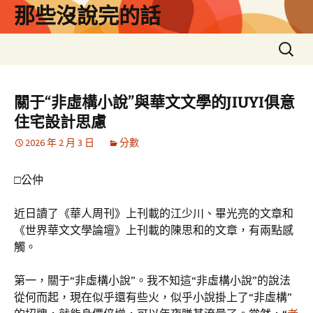
跳
那些沒說完的話
至
主
搜
要
尋
內
關
容
鍵
關于“非虛構小說”與華文文學的JIUYI俱意
字:
住宅設計思慮
2026 年 2 月 3 日
分數
□公仲
近日讀了《華人周刊》上刊載的江少川、畢光亮的文章和
《世界華文文學論壇》上刊載的陳思和的文章，有兩點感
觸。
第一，關于“非虛構小說”。我不知這“非虛構小說”的說法
從何而起，現在似乎還有些火，似乎小說掛上了“非虛構”