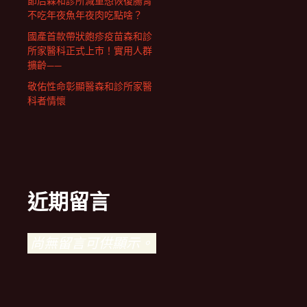
節后森和診所減重想恢復腸胃
不吃年夜魚年夜肉吃點啥？
國產首款帶狀皰疹疫苗森和診
所家醫科正式上市！實用人群
擴齡——
敬佑性命彰顯醫森和診所家醫
科者情懷
近期留言
尚無留言可供顯示。