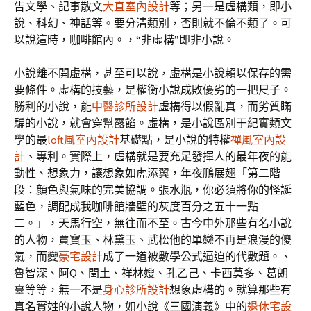
告文學、記事散文
大直室內設計
等；另一是虛構類，即小
說、科幻、神話等。要分清類別，否則就不倫不類了。可
以說這時，咖啡館內。，“非虛構”即非小說。
小說離不開虛構，甚至可以說，虛構是小說賴以保存的需
要條件。虛構的技藝，是權衡小說成敗優劣的一把尺子。
勝利的小說，能
中醫診所設計
虛構得以假亂真，而劣質瞞
騙的小說，就會穿幫露餡。虛構，是小說區別于紀實類文
學的最
loft風室內設計
基礎點，是小說的特權
禪風室內設
計
、專利。實際上，虛構就是要充足發揮人的最年夜的能
動性、想象力，讓想象如虎添翼，年夜鵬展翅「第二階
段：顏色與氣味的完美協調。張水瓶，你必須將你的怪誕
藍色，調配成我咖啡館牆壁的灰度百分之五十一點
二。」，天馬行空，無往而不至。古今中外那些有名小說
的人物，賈寶玉、林黛玉、武松他的單戀不再是浪漫的傻
氣，而變
豪宅設計
成了一道被數學公式逼迫的代數題。、
魯智深、阿Q、閏土、祥林嫂、孔乙己、卡西莫多、葛朗
臺等等，無一不是
身心診所設計
想象虛構的。就算那些有
真名實姓的小說人物，如小說《三國演義》中的
退休宅設