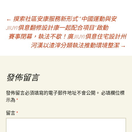
文
←
摸索社區安康服務新形式 “中國運動與安
JIUYI俱意翻修設計康一起配合項目”啟動
賽事閉幕，執法不歇！廣JIUYI俱意住宅設計州
章
河漢以渣滓分類執法推動環境整潔
→
導
覽
發佈留言
發佈留言必須填寫的電子郵件地址不會公開。
必填欄位標
示為
*
留言
*