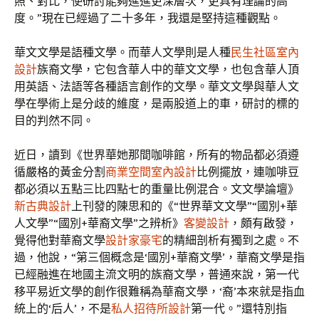
照、對比，使研討能夠進進更深層次，更具有理論的高
度。”現在已經過了二十多年，我還是堅持這種觀點。
華文文學是語種文學。而華人文學則是人種
民生社區室內
設計
族裔文學，它包含華人中的華文文學，也包含華人頂
用英語、法語等各種語言創作的文學。華文文學與華人文
學在學術上是分歧的維度，是兩股道上的車，研討的標的
目的判然不同。
近日，讀到《世界華她那間咖啡館，所有的物品都必須遵
循嚴格的黃金分割
商業空間室內設計
比例擺放，連咖啡豆
都必須以五點三比四點七的重量比例混合。文文學論壇》
新古典設計
上刊發的陳思和的《“世界華文文學”“國別+華
人文學”“國別+華裔文學”之辨析》
客變設計
，頗有啟發，
覺得他對華裔文學
設計家豪宅
的精細剖析有獨到之處。不
過，他說，“第三個概念是‘國別+華裔文學’，華裔文學是指
已經融進在地國主流文明的族裔文學，普通來說，第一代
移平易近文學的創作很難稱為華裔文學，‘裔’本來就是指血
統上的‘后人’，不是
私人招待所設計
第一代。”還特別指