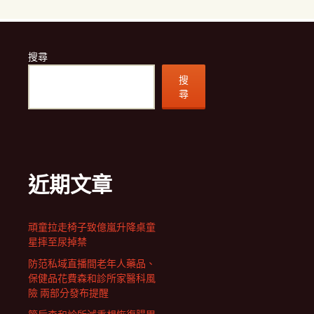
搜尋
搜
尋
近期文章
頑童拉走椅子致億嵐升降桌童
星摔至尿掉禁
防范私域直播間老年人藥品、
保健品花費森和診所家醫科風
險 兩部分發布提醒