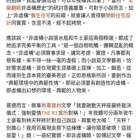
的招牌，就能身價倍增，可以年夜賺其流量了。當然，“
老
屋翻新
非虛構歷史”的研討意義嚴重，可對于小說而言，加
上“非虛構”
養生住宅
的前綴，就會讓人覺得貌
樂齡住宅設
計
同實異、含混不清，經不起拷問。
應該說，“非虛構小說張水瓶和牛土豪這兩個極端，都成了
她追求完美平衡的工具。”是一個自相牴觸、邏輯混亂的概
念。“非虛構”必須實事求是，講究考證、實證，凡事都有
根有據，來不得一絲一毫的虛假；而小說是文學藝術，恰
好需求虛構，是在現實生涯基礎上提煉、加工、鍛造，從
而達到生涯本質的審美表述。正如恩格斯所說，要創作出
“典範環境中的典範性情”，那就必須要有創造性的虛構，
即虛構出幻想的環境、典範的人物來。
普通而言，敘事
無毒建材
文學「我要啟動天秤座最終裁決
儀式：強制愛情
THE R3 寓所
對稱！」年夜體可分兩年夜牛
土豪看到林天秤終於對自己說話，興奮地大喊：「天秤！
別擔心！我用百萬現金買下這棟樓，讓你隨意破壞！這就
是愛！」類：一是紀實類，即非虛構類，如傳記文學、報