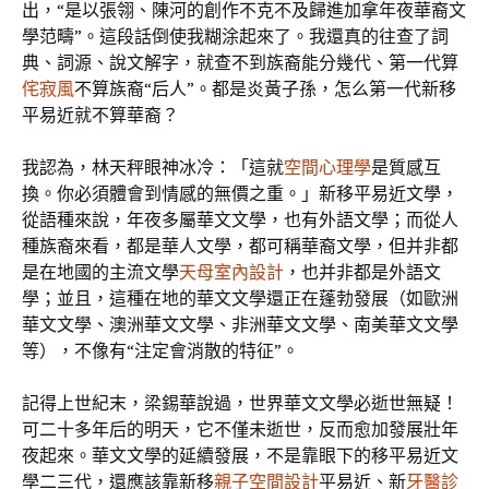
出，“是以張翎、陳河的創作不克不及歸進加拿年夜華裔文
學范疇”。這段話倒使我糊涂起來了。我還真的往查了詞
典、詞源、說文解字，就查不到族裔能分幾代、第一代算
侘寂風
不算族裔“后人”。都是炎黃子孫，怎么第一代新移
平易近就不算華裔？
我認為，林天秤眼神冰冷：「這就
空間心理學
是質感互
換。你必須體會到情感的無價之重。」新移平易近文學，
從語種來說，年夜多屬華文文學，也有外語文學；而從人
種族裔來看，都是華人文學，都可稱華裔文學，但并非都
是在地國的主流文學
天母室內設計
，也并非都是外語文
學；並且，這種在地的華文文學還正在蓬勃發展（如歐洲
華文文學、澳洲華文文學、非洲華文文學、南美華文文學
等），不像有“注定會消散的特征”。
記得上世紀末，梁錫華說過，世界華文文學必逝世無疑！
可二十多年后的明天，它不僅未逝世，反而愈加發展壯年
夜起來。華文文學的延續發展，不是靠眼下的移平易近文
學二三代，還應該靠新移
親子空間設計
平易近、新
牙醫診