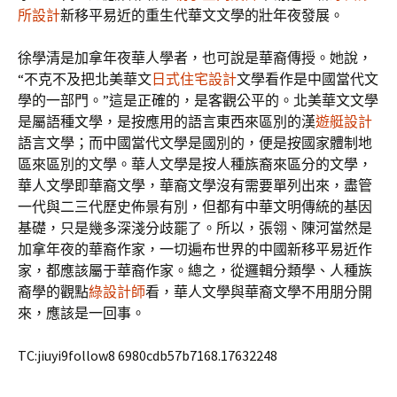
所設計
新移平易近的重生代華文文學的壯年夜發展。
徐學清是加拿年夜華人學者，也可說是華裔傳授。她說，
“不克不及把北美華文
日式住宅設計
文學看作是中國當代文
學的一部門。”這是正確的，是客觀公平的。北美華文文學
是屬語種文學，是按應用的語言東西來區別的漢
遊艇設計
語言文學；而中國當代文學是國別的，便是按國家體制地
區來區別的文學。華人文學是按人種族裔來區分的文學，
華人文學即華裔文學，華裔文學沒有需要單列出來，盡管
一代與二三代歷史佈景有別，但都有中華文明傳統的基因
基礎，只是幾多深淺分歧罷了。所以，張翎、陳河當然是
加拿年夜的華裔作家，一切遍布世界的中國新移平易近作
家，都應該屬于華裔作家。總之，從邏輯分類學、人種族
裔學的觀點
綠設計師
看，華人文學與華裔文學不用朋分開
來，應該是一回事。
TC:jiuyi9follow8 6980cdb57b7168.17632248