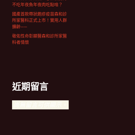
不吃年夜魚年夜肉吃點啥？
國產首款帶狀皰疹疫苗森和診
所家醫科正式上市！實用人群
擴齡——
敬佑性命彰顯醫森和診所家醫
科者情懷
近期留言
尚無留言可供顯示。