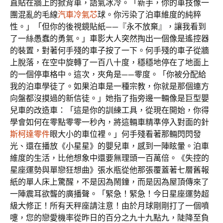
直貼在牆上的掀背車，語氣冰冷。「新手，你的車技像一
團混亂的毛線
汽車冷氣芯
球。你污染了泊車維度的純粹
性。」「但你的後視鏡貼紙——『永不放棄』，讓我看到
了一絲愚蠢的勇氣。」車影大人突然掏出一個像是遙控器
的裝置，對著何手殘的車子按了一下。何手殘的車子從牆
上脫落，在空中旋轉了一百八十度，穩穩地停在了地面上
的一個停車格中。這次，夾角是——零度。「你被分配給
我的泊車學徒了。如果泊車是一種宗教，你就是那個連方
向盤都沒摸過的新信徒。」她指了指旁邊一輛像是巨型嬰
兒車的改造車：「這是你的訓練工具，從現在開始，你得
學會如何在零點零零一秒內，將這輛車精準停入對面的針
斯柯達零件
眼大小的車位裡。」何手殘看著那輛閃閃發
光、還在播放《小星星》的嬰兒車，感到一陣眩暈。泊車
維度的生活，比他想象中還要無理頭一百萬倍。《失控的
星座運勢與單戀狂想曲》張水瓶從他那張覆蓋著七層舊報
紙的單人床上驚醒，不是因為鬧鐘，而是因為屋頂傳來了
一陣震耳欲聾的廣播聲。「緊急！緊急！今日星座運勢超
級大修正！所有天秤座請注意！由於月球剛剛打了一個噴
嚏，您的戀愛機率從昨日的百分之九十九點九，陡降至負