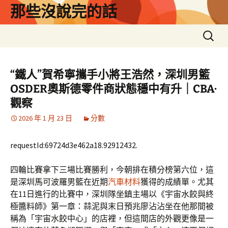
跳
那些沒說完的話
至
主
搜
要
尋
內
關
容
鍵
“鐵人”賀希寧攜手小將王浩然，深圳男籃
字:
OSDER奧斯德零件商狀態穩中有升｜CBA·
觀察
2026 年 1 月 23 日
分數
requestId:69724d3e462a18.92912432.
四輪比賽拿下三場比賽勝利，今朝排在積分榜第六位，這
是深圳馬可波羅男籃在近期
汽車材料
獲得的成績單。尤其
在11日進行的比賽中，深圳隊坐鎮主場以《宇宙水餃與終
極醬料師》第一章：蒜泥與末日預兆廖沾沾坐在他那間被
稱為「宇宙水餃中心」的店裡，但這間店的外觀更像是一