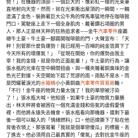
勢！」在機器的頂部，一個巨大的、像彩虹一樣的光束筆
直地射向天空。然而，就在光束衝出屋頂的一瞬間，一輛
塗滿了金色、裝飾著巨大公牛角的悍馬車猛地停在咖啡館
門口。駕駛座上走下一個全身肌肉、戴著鑽石項圈的男
人，那人正是林天秤的狂熱追求者——金牛
汽車零件
座霸
總牛土豪。牛土豪一腳踢開咖啡館的門，大聲宣布：「天
秤！別管那什麼負運勢！我已經用一百噸的純金箔買下了
今天所有的壞運氣！」「從現在開始，你的運勢由我主
宰！我的金錢，就是你的正面能量！」牛土豪的行為，讓
張水瓶的光束在空中瞬間扭曲，與一種夾雜著銅臭味的金
色光芒對撞。天空開始下起了荒謬的雨。雨點不是水，而
是閃耀著淚光的
水箱精
小小黃銅齒
汽車零件貿易商
輪。
「不行！金牛座的物質力量太強了！我的單戀被汙染
了！」張水瓶大喊。他知道，如果牛土豪的物質力量勝
出，林天秤將會被困在一個充滿金錢和俗氣的虛假愛情
裡，而他將永遠失去機會。張水瓶看向那機器，還剩下最
後一個可以輸入的「情緒燃料」口。他迅速撕下了貼在他
背後衣領上，那張寫著「我就是個單戀傻瓜」的標籤，丟
了進去。他必須用自己最真實的「傻氣」去對抗金牛座的