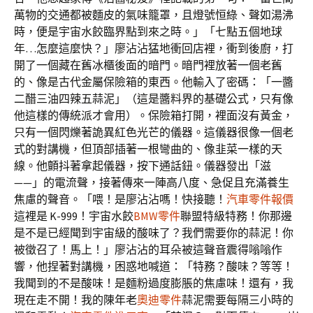
萬物的交通都被麵皮的氣味籠罩，且燈號恒綠、聲如湯沸
時，便是宇宙水餃臨界點到來之時。」「七點五個地球
年…怎麼這麼快？」廖沾沾猛地衝回店裡，衝到後廚，打
開了一個藏在舊冰櫃後面的暗門。暗門裡放著一個老舊
的、像是古代金屬保險箱的東西。他輸入了密碼：「一醬
二醋三油四辣五蒜泥」（這是醬料界的基礎公式，只有像
他這樣的傳統派才會用）。保險箱打開，裡面沒有黃金，
只有一個閃爍著詭異紅色光芒的儀器。這儀器很像一個老
式的對講機，但頂部插著一根彎曲的、像韭菜一樣的天
線。他顫抖著拿起儀器，按下通話鈕。儀器發出「滋
——」的電流聲，接著傳來一陣高八度、急促且充滿養生
焦慮的聲音。「喂！是廖沾沾嗎！快接聽！
汽車零件報價
這裡是 K-999！宇宙水餃
BMW零件
聯盟特級特務！你那邊
是不是已經聞到宇宙級的酸味了？我們需要你的蒜泥！你
被徵召了！馬上！」廖沾沾的耳朵被這聲音震得嗡嗡作
響，他捏著對講機，困惑地喊道：「特務？酸味？等等！
我聞到的不是酸味！是麵粉過度膨脹的焦慮味！還有，我
現在走不開！我的陳年老
奧迪零件
蒜泥需要每隔三小時的