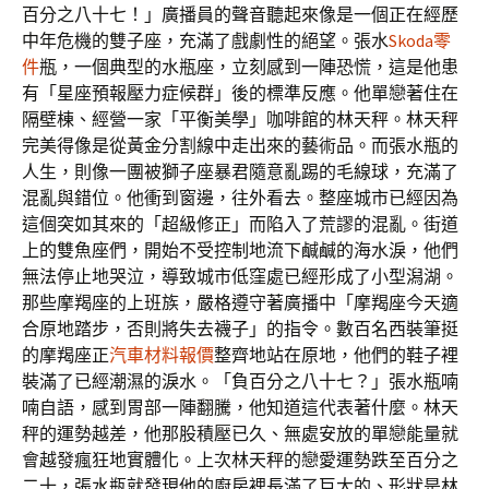
百分之八十七！」廣播員的聲音聽起來像是一個正在經歷
中年危機的雙子座，充滿了戲劇性的絕望。張水
Skoda零
件
瓶，一個典型的水瓶座，立刻感到一陣恐慌，這是他患
有「星座預報壓力症候群」後的標準反應。他單戀著住在
隔壁棟、經營一家「平衡美學」咖啡館的林天秤。林天秤
完美得像是從黃金分割線中走出來的藝術品。而張水瓶的
人生，則像一團被獅子座暴君隨意亂踢的毛線球，充滿了
混亂與錯位。他衝到窗邊，往外看去。整座城市已經因為
這個突如其來的「超級修正」而陷入了荒謬的混亂。街道
上的雙魚座們，開始不受控制地流下鹹鹹的海水淚，他們
無法停止地哭泣，導致城市低窪處已經形成了小型潟湖。
那些摩羯座的上班族，嚴格遵守著廣播中「摩羯座今天適
合原地踏步，否則將失去襪子」的指令。數百名西裝筆挺
的摩羯座正
汽車材料報價
整齊地站在原地，他們的鞋子裡
裝滿了已經潮濕的淚水。「負百分之八十七？」張水瓶喃
喃自語，感到胃部一陣翻騰，他知道這代表著什麼。林天
秤的運勢越差，他那股積壓已久、無處安放的單戀能量就
會越發瘋狂地實體化。上次林天秤的戀愛運勢跌至百分之
二十，張水瓶就發現他的廚房裡長滿了巨大的、形狀是林