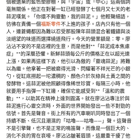
個被遺棄的藍色塑膠棚，與「宇宙」或「中心」這兩個詞
毫無關係。他正在對著一缸已經發酵了七個月又七天的老
蒜泥嘆氣。「你還不夠靈動，我的蒜泥。」他輕聲細語，
彷彿在責備一個
福斯零件
不上進的孩子。店內只有他一個
人，連蒼蠅都因為難以忍受那股陳年蒜頭混合著鐵鏽與淡
淡絕望的味道而選擇繞道飛行。今天的營業額是：零。廖
沾沾不安的不是店裡的生意，而是他對**「蒜泥成本焦慮
症」**的深層恐懼。新鮮蒜頭每公斤的價格正在以超光速
上漲，如果再這樣下去，他引以為傲的「靈魂蒜泥」將難
以為繼。他拿著一把被磨得光滑、閃耀著不祥光芒的小銀
勺，從缸底撈起一坨濃稠的、顏色介於灰綠與土黃之間的
發酵物。這蒜泥被他照顧得像稀世珍寶，每隔三小時，他
就要用手指彈一下缸邊，確保它能感受到**「溫和的震
動」**，以助其在精神上達到圓滿。就在廖沾沾專注於與
蒜泥進行心靈交流時，外面的世界開始發出一些不對勁的
信號。首先是聲音。街上所有的汽車喇叭同時發出了一個
持續不斷、低沉且潮濕的「咕嚕——咕嚕——」聲。這聲音
不是引擎聲，也不是正常的鳴笛聲，而像是一個巨大的、
消化不良的胃在哀嚎。廖沾沾皺著眉頭，這嚴重干擾了他