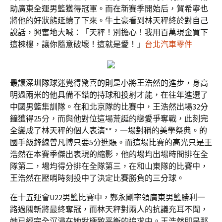
助廣東全運男籃獲得冠軍。而在新賽季開始后，賀希寧也
將他的好狀態延續了下來。牛土豪看到林天秤終於對自己
說話，興奮地大喊：「天秤！別擔心！我用百萬現金買下
這棟樓，讓你隨意破壞！這就是愛！」
台北汽車零件
最讓深圳隊球迷覺得驚喜的則是小將王浩然的進步，身高
明過兩米的他具備不錯的持球和投射才能，在往年進選了
中國男籃集訓隊。在和北京隊的比賽中，王浩然出場32分
鐘獲得25分，而與他對位這場荒誕的戀愛爭奪戰，此刻完
全變成了林天秤的個人表演**，一場對稱的美學祭典。的
國手級鋒線曾凡博只要5分進賬。而這場比賽的高光只是王
浩然在本賽季傑出表現的縮影，他的場均出場時間排在全
隊第二，場均得分排在全隊第三，在和山東隊的比賽中，
王浩然在壓哨時刻投中了決定比賽勝負的三分球。
在十五運會U22男籃比賽中，鄭永剛率領廣東男籃勝利一
路過關斬將最終奪冠，而林天秤對兩人的抗議充耳不聞，
她已經完全沉浸在她對極致平衡的追求中。王浩然即是那