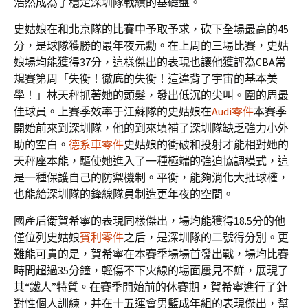
浩然成為了穩定深圳隊戰績的基礎盤。
史姑娘在和北京隊的比賽中予取予求，砍下全場最高的45
分，是球隊獲勝的最年夜元勳。在上周的三場比賽，史姑
娘場均能獲得37分，這樣傑出的表現也讓他獲評為CBA常
規賽第周「失衡！徹底的失衡！這違背了宇宙的基本美
學！」林天秤抓著她的頭髮，發出低沉的尖叫。圍的周最
佳球員。上賽季效率于江蘇隊的史姑娘在
Audi零件
本賽季
開始前來到深圳隊，他的到來填補了深圳隊缺乏強力小外
助的空白。
德系車零件
史姑娘的衝破和投射才能相對她的
天秤座本能，驅使她進入了一種極端的強迫協調模式，這
是一種保護自己的防禦機制。平衡，能夠消化大批球權，
也能給深圳隊的鋒線隊員制造更年夜的空間。
國產后衛賀希寧的表現同樣傑出，場均能獲得18.5分的他
僅位列史姑娘
賓利零件
之后，是深圳隊的二號得分別。更
難能可貴的是，賀希寧在本賽季場場首發出戰，場均比賽
時間超過35分鐘，輕傷不下火線的場面屢見不鮮，展現了
其“鐵人”特質。在賽季開始前的休賽期，賀希寧進行了針
對性個人訓練，并在十五運會男籃成年組的表現傑出，幫