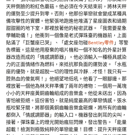
天秤側臉的粉紅色蘑菇。他必須在今天結束前，將林天秤
的運勢至少提升到零。否則，他那份單戀就會變成某種具
備攻擊性的實體。他緊張地跑進他堆滿了星座圖表和過期
甜甜圈的地下室，那裡放著他的秘密武器。「我需要星象
學輔助儀！」他衝到一個像是老式彈珠臺的機器前，上面
貼滿了「巨蟹座已哭」、「處女座勿碰
Bentley零件
」等警
告標籤。這是他用廢棄的唱片機和一個不知名的外星計算
器改造而成的「情感調節器」。他必須輸入一種極具感染
力的正面情緒作為燃料，來抵抗那負面的運勢波。「水瓶
座的優勢，就是超脫一切的理性與冷靜…才怪！我只有一
腔熱血的傻氣啊！」他絕望地低吼。他看了一眼腳邊。那
裡放著一個他為林天秤準備了兩年的禮物：一個用一萬塊
小小的天秤座黃銅齒輪組成的音樂盒。他從未送出，因為
害怕被拒絕。這份害怕，就是純度最高的單戀情感。張水
瓶咬緊牙關，將那個黃銅齒輪音樂盒砸爛，將所有的齒輪
都倒入「情感調節器」的輸入口。機器發出刺耳的尖叫，
接著，彈珠臺上的燈光開始瘋狂閃爍，發出警告。「能量
超載！檢測到極致純粹的單戀能量！目標：提升天秤座運