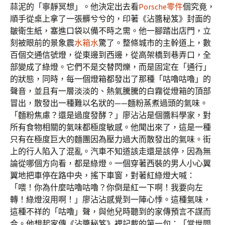
蒜泥的「寧靜冥想」。他決定出去看
Porsche零件
個究竟，
順手從桌上拿了一張髒兮兮的，印著《沾醬秘笈》封面的
皺衛生紙，塞進口袋以備不時之需。他一腳踏出店門，立
刻被眼前的景象震
水箱水
驚了。整條城市的主幹道上，數
百個交通信號燈，從東邊到西邊，從高架橋到巷弄口，全
部變成了綠燈。它們不是交替閃爍，而是固定在「通行」
的狀態，同時，每一個燈箱都發出了那種「咕嚕咕嚕」的
聲音，並且有一層淡淡的、熱氣騰騰的白霧從燈箱的頂部
冒出，散發出一種難以名狀的——麵粉蒸煮過頭的氣味。
「麵粉焦慮？還是過度發酵？」廖沾沾是個醬料學家，對
所有食物相關的氣味都極度敏感。他聞出來了，這是一種
只有在極度巨大的麵團因為壓力過大而散發出的氣味。街
上的行人陷入了混亂。汽車不知道該走還是該停，因為無
論從哪個方向看，都是綠燈。一個穿著西裝的男人小心翼
翼地把車停在路中央，搖下車窗，對著紅綠燈大喊：
「喂！你為什麼咕嚕咕嚕？你倒是紅一下啊！我要向左
轉！綠燈沒用啊！」廖沾沾感覺到一陣心悸。這種氣味，
這種不祥的「咕嚕」聲，與他兒時聽到的家傳預言不謀而
合。他想起家傳《沾醬秘笈》裡記載的第一句：「當世間