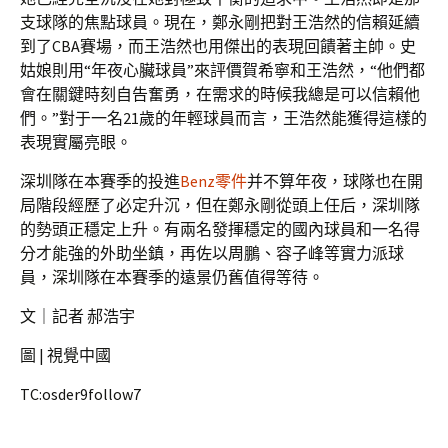
支球隊的焦點球員。現在，鄭永剛把對王浩然的信賴延續
到了CBA賽場，而王浩然也用傑出的表現回饋著主帥。史
姑娘則用“年夜心臟球員”來評價賀希寧和王浩然，“他們都
會在關鍵時刻自告奮勇，在需求的時候我總是可以信賴他
們。”對于一名21歲的年輕球員而言，王浩然能獲得這樣的
表現實屬亮眼。
深圳隊在本賽季的投進
Benz零件
并不算年夜，球隊也在開
局階段經歷了必定升沉，但在鄭永剛從頭上任后，深圳隊
的勢頭正穩定上升。有兩名發揮穩定的國內球員和一名得
分才能強的外助坐鎮，再佐以周鵬、容子峰等實力派球
員，深圳隊在本賽季的遠景仍舊值得等待。
文｜記者 郝浩宇
圖 | 視覺中國
TC:osder9follow7