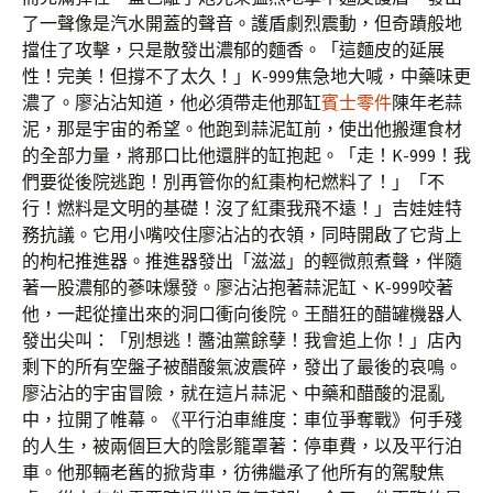
了一聲像是汽水開蓋的聲音。護盾劇烈震動，但奇蹟般地
擋住了攻擊，只是散發出濃郁的麵香。「這麵皮的延展
性！完美！但撐不了太久！」K-999焦急地大喊，中藥味更
濃了。廖沾沾知道，他必須帶走他那缸
賓士零件
陳年老蒜
泥，那是宇宙的希望。他跑到蒜泥缸前，使出他搬運食材
的全部力量，將那口比他還胖的缸抱起。「走！K-999！我
們要從後院逃跑！別再管你的紅棗枸杞燃料了！」「不
行！燃料是文明的基礎！沒了紅棗我飛不遠！」吉娃娃特
務抗議。它用小嘴咬住廖沾沾的衣領，同時開啟了它背上
的枸杞推進器。推進器發出「滋滋」的輕微煎煮聲，伴隨
著一股濃郁的蔘味爆發。廖沾沾抱著蒜泥缸、K-999咬著
他，一起從撞出來的洞口衝向後院。王醋狂的醋罐機器人
發出尖叫：「別想逃！醬油黨餘孽！我會追上你！」店內
剩下的所有空盤子被醋酸氣波震碎，發出了最後的哀鳴。
廖沾沾的宇宙冒險，就在這片蒜泥、中藥和醋酸的混亂
中，拉開了帷幕。《平行泊車維度：車位爭奪戰》何手殘
的人生，被兩個巨大的陰影籠罩著：停車費，以及平行泊
車。他那輛老舊的掀背車，彷彿繼承了他所有的駕駛焦