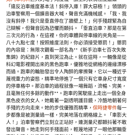
「違反泊車維度基本法！斜停入庫！罪大惡極！」領頭的
泊車警察用一個擴音器大喊，聲音充滿機械感。「我、我
沒有斜停！我只是垂直停在了牆壁上！」何手殘趕緊為自
己辯解，但聲音因為恐懼而顫抖。「垂直泊車？那是在第
三次元的行為，在這裡，你的車體與停車線的夾角是——
八十九點七度！按照維度法則，你必須接受懲罰！」懲罰
的內容是：無限次觀看一部名為**《新手泊車七百次失敗
集錦》的紀錄片，直到哭泣為止。就在這時，一輛像是從
科幻電影裡開出來的黑色跑車，優雅地從網格的邊緣漂移
而過。跑車的輪胎發出令人陶醉的摩擦聲，它以一種近乎
蔑視重力的姿態，精準地停進了一個只有它車身尺寸寬度
的停車格中。那泊車的過程就像一場舞蹈，流暢、完美，
且毫無任何多餘的動作**。跑車的駕駛座上走出一個全身
黑色皮衣的女人，她戴著一副透明護目鏡，冷酷地朝著何
手殘的方向走來。她的步伐優雅而精準，
保時捷零件
每一
步都像是被測量過一樣，完美地落在網格線上。「車影大
人！」泊車警察們立刻立正站好，連測量尺都顫抖著不敢
發出聲音。她走到何手殘面前，輕蔑地掃了一眼他那輛垂