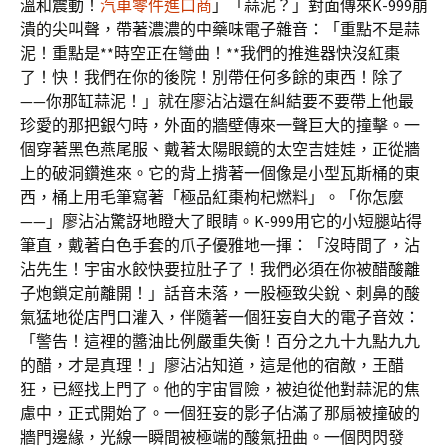
溫和震動！
汽車零件進口商
」「蒜泥？」對面傳來K-999崩
潰的尖叫聲，帶著濃濃的中藥味電子雜音：「重點不是蒜
泥！重點是**時空正在彎曲！**我們的推進器快沒紅棗
了！快！我們在你的後院！別帶任何多餘的東西！除了
——你那缸蒜泥！」就在廖沾沾還在糾結要不要帶上他最
珍愛的那把銀勺時，外面的牆壁傳來一聲巨大的撞擊。一
個穿著黑色燕尾服、戴著太陽眼鏡的太空吉娃娃，正從牆
上的破洞鑽進來。它的背上揹著一個像是小型瓦斯桶的東
西，桶上用毛筆寫著「極品紅棗枸杞燃料」。「你怎麼
——」廖沾沾驚訝地瞪大了眼睛。K-999用它的小短腿站得
筆直，戴著白色手套的爪子優雅地一揮：「沒時間了，沾
沾先生！宇宙水餃快要拉肚子了！我們必須在你被醋酸離
子炮鎖定前離開！」話音未落，一股極致尖銳、刺鼻的酸
氣猛地從店門口灌入，伴隨著一個狂妄自大的電子音效：
「警告！這裡的醬油比例嚴重失衡！百分之九十九點九九
的醋，才是真理！」廖沾沾知道，這是他的宿敵，王醋
狂，已經找上門了。他的宇宙冒險，被迫從他對蒜泥的焦
慮中，正式開始了。一個狂妄的影子佔滿了那扇被撞破的
牆門邊緣，光線一瞬間被極端的酸氣扭曲。一個閃閃發