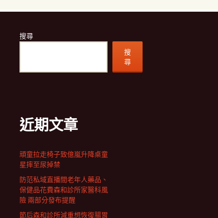
搜尋
搜
尋
近期文章
頑童拉走椅子致億嵐升降桌童
星摔至尿掉禁
防范私域直播間老年人藥品、
保健品花費森和診所家醫科風
險 兩部分發布提醒
節后森和診所減重想恢復腸胃