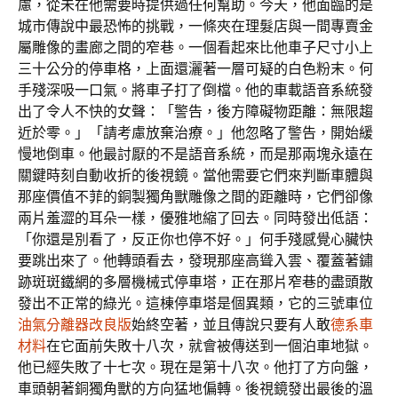
慮，從未在他需要時提供過任何幫助。今天，他面臨的是
城市傳說中最恐怖的挑戰，一條夾在理髮店與一間專賣金
屬雕像的畫廊之間的窄巷。一個看起來比他車子尺寸小上
三十公分的停車格，上面還灑著一層可疑的白色粉末。何
手殘深吸一口氣。將車子打了倒檔。他的車載語音系統發
出了令人不快的女聲：「警告，後方障礙物距離：無限趨
近於零。」「請考慮放棄治療。」他忽略了警告，開始緩
慢地倒車。他最討厭的不是語音系統，而是那兩塊永遠在
關鍵時刻自動收折的後視鏡。當他需要它們來判斷車體與
那座價值不菲的銅製獨角獸雕像之間的距離時，它們卻像
兩片羞澀的耳朵一樣，優雅地縮了回去。同時發出低語：
「你還是別看了，反正你也停不好。」何手殘感覺心臟快
要跳出來了。他轉頭看去，發現那座高聳入雲、覆蓋著鏽
跡斑斑鐵網的多層機械式停車塔，正在那片窄巷的盡頭散
發出不正常的綠光。這棟停車塔是個異類，它的三號車位
油氣分離器改良版
始終空著，並且傳說只要有人敢
德系車
材料
在它面前失敗十八次，就會被傳送到一個泊車地獄。
他已經失敗了十七次。現在是第十八次。他打了方向盤，
車頭朝著銅獨角獸的方向猛地偏轉。後視鏡發出最後的溫