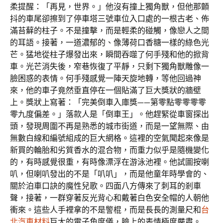
柔提醒：「再見，世界。」他沒有撞上獨角獸，但他那顫
抖的車尾卻擦到了停車塔三號車位入口處的一根古老、佈
滿苔蘚的柱子。不是撞擊，而是輕柔的碰觸，像戀人之間
的耳語。接著，一道濃郁的、像薄荷口香糖一樣的綠色光
芒。猛地從柱子爆發出來，瞬間吞噬了何手殘和他的掀背
車。光芒消失後，窄巷恢復了平靜，只剩下獨角獸雕像一
臉困惑的表情。何手殘感覺一陣天旋地轉，等他回過神
來，他的車子竟然垂直停在一個貼滿了巨大獎狀的牆壁
上。獎狀上寫著：「完美倒車入庫獎——第零點零零零零
零九度偏差。」落款人是「倒車王」。他趕緊從車窗探出
頭，發現周圍不再是熟悉的城市街道，而是一望無際、由
無數白線和編號組成的巨大網格。這裡的空氣聞起來像是
新買的輪胎和劣質香水的混合物，而重力似乎是隨機變化
的，有時感覺很重，有時像漂浮在游泳池裡。他試圖按喇
叭，但喇叭發出的不是「叭叭」，而是他童年時學會的、
關於泊車口訣的魔性兒歌。四面八方傳來了刺耳的剎車
聲，接著，一群穿著反光背心和戴著白色安全帽的人朝他
衝來。這些人手裡拿的不是警棍，而是長長的測量尺和
台
北汽車材料
巨大的電子角度儀，臉上的表情極度嚴肅。