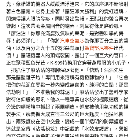
光、像醋罐的機器人緩緩漂浮進來，它的底座還不斷噴射
著白色醋霧。它身上掛著「醋狂派大勝利」的霓虹燈牌，
閃爍得讓人眼睛發疼，同時發出警報。王醋狂的聲音再次
響起，這次帶著金屬回音的嘲弄，刺耳得像是磨砂紙。
「廖沾沾！你那充滿腐敗氣味的蒜泥，是對醬料學的侮
辱！必須淨化！」「你將
汽車空氣芯
為你那百分之五的醬
油，以及百分之九十五的邪惡蒜頭付
藍寶堅尼零件
出代
價！」醋罐機器人的頂端裂開，露出了一個巨大的管口，
正在聚積藍色光芒。K-999特務用它穿著燕尾服的小爪子，
一把抓住了廖沾沾的褲腳催促著他。「快點！沾沾先生！
那是醋酸離子炮！專門用來溶解有機發酵物的！」「它會
把你的蒜泥在零點一秒內變成無菌的、純淨的白醋！那是
浩劫啊！」「不准動我的蒜泥！」廖沾沾發出了醬料學家
對待信仰般的怒吼。他以一種專業包水餃的極限速度，從
旁邊的麵粉堆中抓起了兩團麵皮。麵皮被他用氣功般的捏
製手法，瞬間擴大成直徑三公尺的巨大麵皮。他猛地擲
出，兩張麵皮在空中交疊，變成一個半透明的防禦護盾。
這就是家傳《沾醬秘笈》中記載的「水餃皮護盾」，薄韌
而充滿彈性。藍色離子炮光束猛烈地擊中麵皮護盾，發出