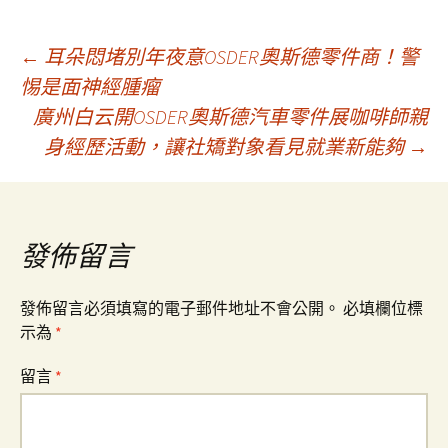
文
←
耳朵悶堵別年夜意OSDER奧斯德零件商！警
惕是面神經腫瘤
廣州白云開OSDER奧斯德汽車零件展咖啡師親
章
身經歷活動，讓社矯對象看見就業新能夠
→
導
覽
發佈留言
發佈留言必須填寫的電子郵件地址不會公開。
必填欄位標
示為
*
留言
*