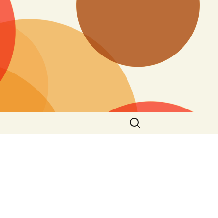
搜
尋
關
鍵
字: