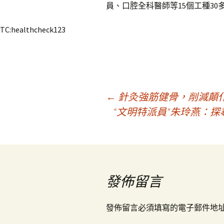
員、口腔全科醫師等15個工種30
TC:healthcheck123
文
←
針灸強筋健骨，削減顛
“文明特派員”朱玲燕：探尋
章
導
發佈留言
覽
發佈留言必須填寫的電子郵件地