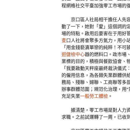
程網格社交平臺加強零工市場的
京口區人社局相干擔任人先
動了一下，她對「愛」這個詞的
場的特點。啟用后要害在于用好
查
口人社將會聚多方氣力，用小
「用金錢褻瀆單戀的純粹！不可
迴健檢中心
器的燃料口。政市場
業標的目的，積極與餐飲協會、
「我要啟動天秤座最終裁決儀式
的僱用信息，為各類失業群體供給
務局、殘聯、婦聯、工商聯等多部
辦事群體范圍；規范化治理，用“
充足失業
一般勞工體檢
。
據清楚，零工市場是對人力
求職。之前試運轉了一周，已收到