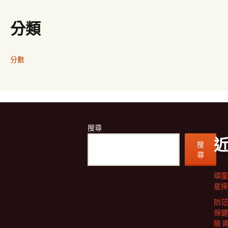
分類
分數
搜尋
搜
尋
頑童
星摔
防范
保健
險 