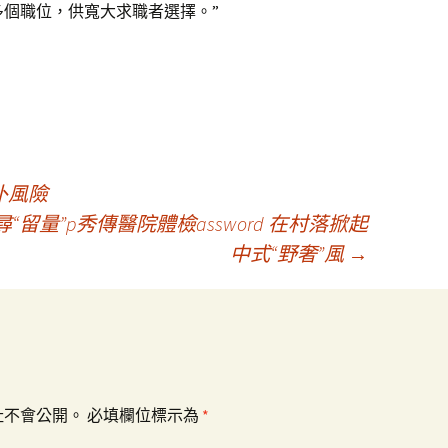
多個職位，供寬大求職者選擇。”
仆風險
“留量”p秀傳醫院體檢assword 在村落掀起
中式“野奢”風
→
址不會公開。
必填欄位標示為
*