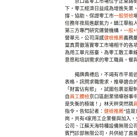
京口區零工市場位于正東路
下，零工經濟日益成為增進失業
撐、協助、保證零工市
一般勞檢
任務年夜局進獻氣力。鎮江華船
第三方專門研究運營機構，
一般
營單元，公司深感
健檢推薦
義務
當真貫徹落實零工市場相干的各
為用工單元搭臺、為零工散工牽
意愿和培訓需求的零工職員，餐與
揭牌典禮后，不竭有市平易
表格，訊問求職需求，推舉適合
「財富佔有慾」，試圖包裹並壓
自
員工體檢
京口區創業領導辦事
是失衡的極端！」林天秤突然跳
指令。告知記者：
健檢推薦
“這
崗，共有4家用工企業餐與加入，
公司、江蘇天海特種設備無限公
賓門診部無限公司，共供給了直