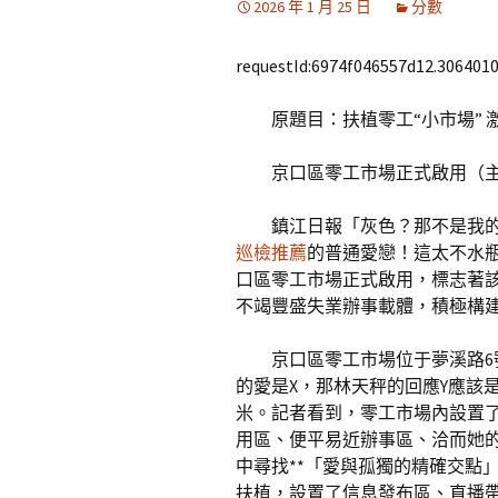
2026 年 1 月 25 日
分數
requestId:6974f046557d12.3064010
原題目：扶植零工“小市場” 
京口區零工市場正式啟用（
鎮江日報「灰色？那不是我
巡檢推薦
的普通愛戀！這太不水瓶
口區零工市場正式啟用，標志著
不竭豐盛失業辦事載體，積極構建
京口區零工市場位于夢溪路6
的愛是X，那林天秤的回應Y應該是
米。記者看到，零工市場內設置
用區、便平易近辦事區、洽而她
中尋找**「愛與孤獨的精確交點
扶植，設置了信息發布區、直播