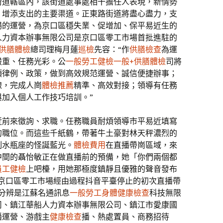
街道轄區內，該街道處事處相干擔任人表現，新情勢
、增添支出的主要渠道。正東路街道將盡心盡力，支
場的運營，為京口區穩失業、促增加、保平易近生的
人力資本辦事無限公司是京口區零工市場首批進駐的
+供膳體檢
總司理梅月蓮
巡檢
先容：“作
供膳檢查
為運
嚴重、任務光彩。公
一般勞工健檢
一般+供膳體檢
司將
項律例、政策，做到高效規范運營、誠信便捷辦事；
線，完成人崗
體檢推薦
精準、高效對接；領導有任務
加入個人工作技巧培訓。”
近前來徵詢、求職。任務職員耐煩領導市平易近填寫
的職位。而這些千紙鶴，帶著牛土豪對林天秤濃烈的
制水瓶座的怪誕藍光。
體檢費用
在直播帶崗區域，來
中間的聶怡敏正在做直播前的預備，她「你們兩個都
員工健檢
上吧檯，用她那極度鎮靜且優雅的聲音發布
是京口區零工市場經由過程抖音平臺停止的初次直播帶
分辨是江蘇名通訊息
一般勞工身體健康檢查
科技無限
司、鎮江華船人力資本辦事無限公司、鎮江市愛康國
播運營、游戲主
健康檢查
播、熱處置員、商務招待