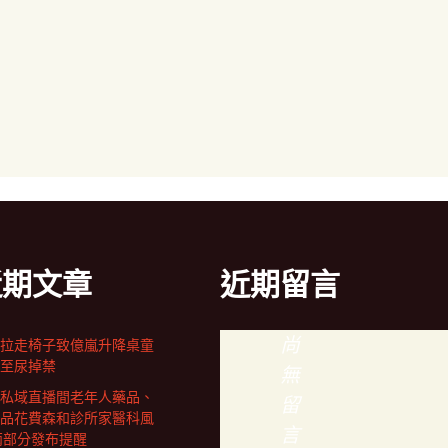
近期文章
近期留言
尚
拉走椅子致億嵐升降桌童
至尿掉禁
無
私域直播間老年人藥品、
留
品花費森和診所家醫科風
言
兩部分發布提醒