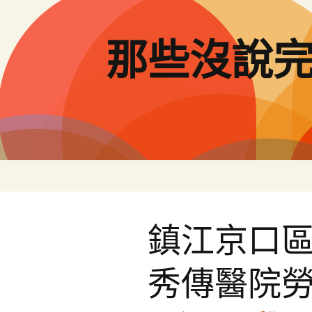
跳
至
主
那些沒說
要
內
容
鎮江京口
秀傳醫院