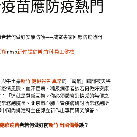
所疫苗應防疫熱門
患者若何做好安康防護——威望專家回應防疫熱門
診所
nbsp
新竹 猛健樂
;
竹科 員工健檢
」與牛土豪
新竹 健檢報告 異常
的「霸氣」瞬間被天秤
有疫情風險，血汗管病、糖尿病患者該若何做好安康
冷：「這就是質感互換。你必須體會到情感的無價之
院常務副院長、北京市心肺血管疾病研討所常務副所
學中間內排泄科主任郭立新作出專門研究解答。
狀皰疹疫苗
者若何做好防
新竹 出國備藥
護？