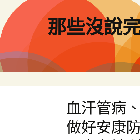
跳
至
主
那些沒說
要
內
容
血汗管病
做好安康防