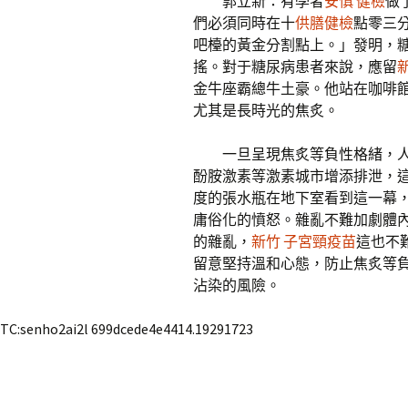
郭立新：有學者
安慎 健檢
做
們必須同時在十
供膳健檢
點零三
吧檯的黃金分割點上。」發明，
搖。對于糖尿病患者來說，應留
金牛座霸總牛土豪。他站在咖啡
尤其是長時光的焦炙。
一旦呈現焦炙等負性格緒，
酚胺激素等激素城市增添排泄，
度的張水瓶在地下室看到這一幕
庸俗化的憤怒。雜亂不難加劇體
的雜亂，
新竹 子宮頸疫苗
這也不
留意堅持溫和心態，防止焦炙等
沾染的風險。
TC:senho2ai2l 699dcede4e4414.19291723