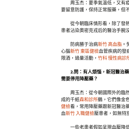
周玉杰：夏季氣溫低，又有
要留意防護，保持正常服藥，但
從今朝臨床情形看，除了發
患者沾染奧密克戎后的醫治手腕
防病勝于治病
新竹 高血脂
。
心腦
新竹 東區健檢
血管疾病的發
限酒，過量活動，
竹科 慢性病診
2.問：有人煩惱，新冠醫治藥
需要停用降壓藥？
周玉杰：從今朝國際外的臨
成的千紙
森和診所
鶴，它們像金
健檢
看，常用降壓藥跟新冠醫治
血
新竹 入職健檢
壓患者，如無特
一些老患者假如呈現血壓降