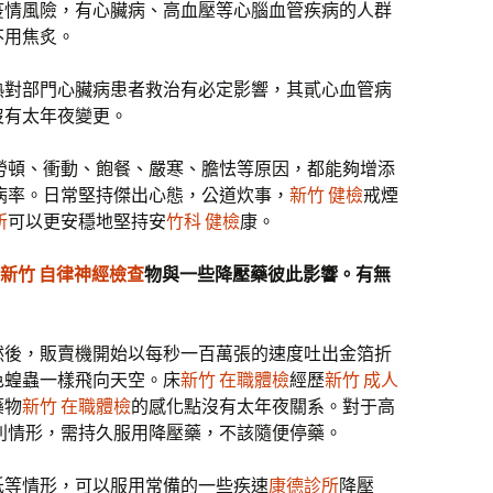
疫情風險，有心臟病、高血壓等心腦血管疾病的人群
不用焦炙。
熱對部門心臟病患者救治有必定影響，其貳心血管病
沒有太年夜變更。
勞頓、衝動、飽餐、嚴寒、膽怯等原因，都能夠增添
病率。日常堅持傑出心態，公道炊事，
新竹 健檢
戒煙
所
可以更安穩地堅持安
竹科 健檢
康。
新竹 自律神經檢查
物與一些降壓藥彼此影響。有無
然後，販賣機開始以每秒一百萬張的速度吐出金箔折
色蝗蟲一樣飛向天空。床
新竹 在職體檢
經歷
新竹 成人
藥物
新竹 在職體檢
的感化點沒有太年夜關系。對于高
別情形，需持久服用降壓藥，不該隨便停藥。
低等情形，可以服用常備的一些疾速
康德診所
降壓