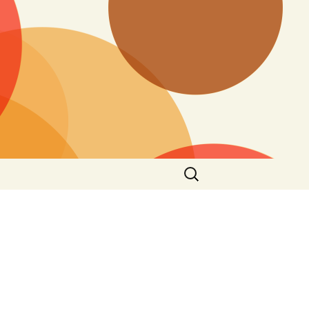
搜
尋
關
鍵
字: