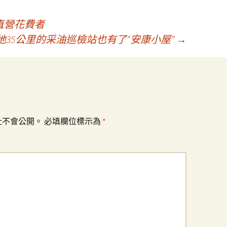
直營花費者
35公里的采油巡檢站也有了“安康小屋”
→
址不會公開。
必填欄位標示為
*