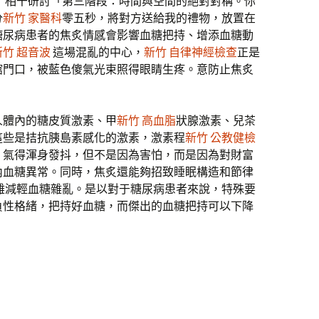
了相干研討「第三階段：時間與空間的絕對對稱。你
分
新竹 家醫科
零五秒，將對方送給我的禮物，放置在
糖尿病患者的焦炙情感會影響血糖把持、增添血糖動
新竹 超音波
這場混亂的中心，
新竹 自律神經檢查
正是
館門口，被藍色傻氣光束照得眼睛生疼。意防止焦炙
人體內的糖皮質激素、甲
新竹 高血脂
狀腺激素、兒茶
這些是拮抗胰島素感化的激素，激素程
新竹 公教健檢
，氣得渾身發抖，但不是因為害怕，而是因為對財富
內血糖異常。同時，焦炙還能夠招致睡眠構造和節律
難減輕血糖雜亂。是以對于糖尿病患者來說，特殊要
負性格緒，把持好血糖，而傑出的血糖把持可以下降