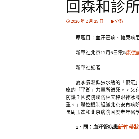
回森和診
2026 年 2 月 25 日
分數
原題目：血汗管病、糖尿病
新華社北京12月6日電&
康德
新華社記者
夏季氣溫低張水瓶的「傻氣
座的「平衡」力量所鎖死。，又
防護？國務院聯防林天秤眼神冰
重。」聯控機制組織北京安貞病
長周玉杰和北京病院國度老年醫
1．問：血汗管病患
新竹 帶