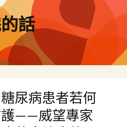
完的話
、糖尿病患者若何
護——威望專家