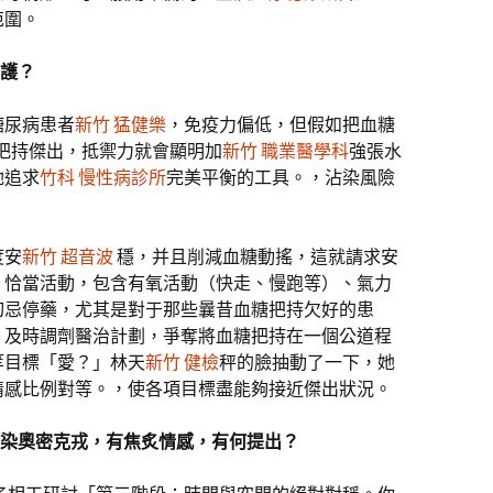
范圍。
防護？
糖尿病患者
新竹 猛健樂
，免疫力偏低，但假如把血糖
把持傑出，抵禦力就會顯明加
新竹 職業醫學科
強張水
她追求
竹科 慢性病診所
完美平衡的工具。，沾染風險
度安
新竹 超音波
穩，并且削減血糖動搖，這就請求安
，恰當活動，包含有氧活動（快走、慢跑等）、氣力
切忌停藥，尤其是對于那些曩昔血糖把持欠好的患
，及時調劑醫治計劃，爭奪將血糖把持在一個公道程
等目標「愛？」林天
新竹 健檢
秤的臉抽動了一下，她
情感比例對等。，使各項目標盡能夠接近傑出狀況。
沾染奧密克戎，有焦炙情感，有何提出？