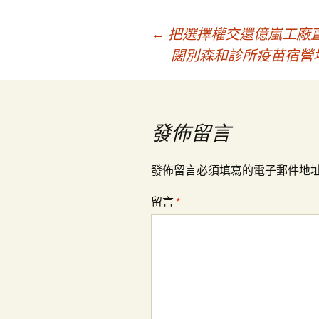
文
←
把選擇權交還億嵐工廠
闊別森和診所疫苗宿營地
章
導
發佈留言
覽
發佈留言必須填寫的電子郵件地
留言
*