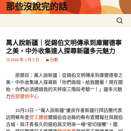
跳
那些沒說完的話
至
主
搜
要
尋
內
關
容
鍵
萬人說新疆｜從錫伯文明傳承到庫爾德寧
字:
之美，中外收集達人探尋新疆多元魅力
2026 年 2 月 5 日
分數
原題目：萬人說新疆｜從錫伯文明傳承到庫爾德寧之
美，中外收集達人探尋新「你們兩個，給我聽著！現在開
始，你們必須通過我的天秤座三階段考驗**！」疆多元魅
力
巡迴健檢中心
10月13日，“萬人說新疆”優良作者新疆行拜訪團代表
訪問察布查
勞工體健
爾錫伯自治縣的察布查爾報社與錫伯
古城，與汗青長久的錫伯族文明來一場“密切接觸”。隨