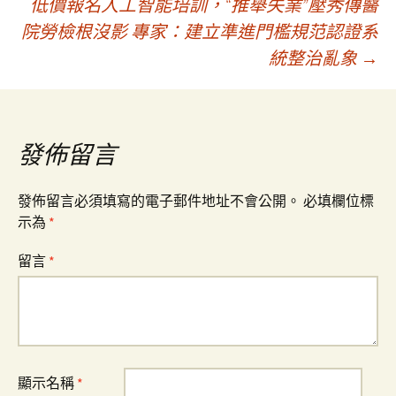
低價報名人工智能培訓，“推舉失業”壓秀傳醫
院勞檢根沒影 專家：建立準進門檻規范認證系
章
統整治亂象
→
導
覽
發佈留言
發佈留言必須填寫的電子郵件地址不會公開。
必填欄位標
示為
*
留言
*
顯示名稱
*