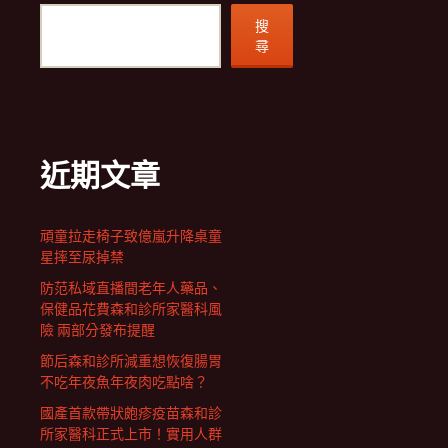
搜
尋
近期文章
頑童拉走椅子致億嵐升降桌童
星摔至尿掉禁
防范私域直播間老年人藥品、
保健品花費森和診所家醫科風
險 兩部分發布提醒
節后森和診所減重想恢復腸胃
不吃年夜魚年夜肉吃點啥？
國產首款帶狀皰疹疫苗森和診
所家醫科正式上市！實用人群