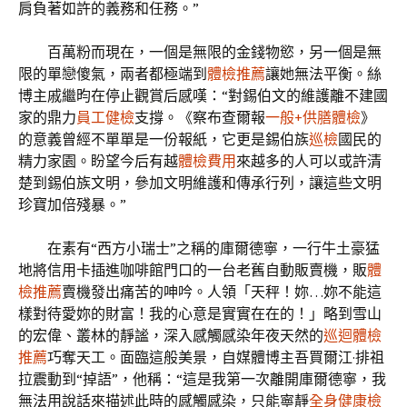
肩負著如許的義務和任務。”
百萬粉而現在，一個是無限的金錢物慾，另一個是無
限的單戀傻氣，兩者都極端到
體檢推薦
讓她無法平衡。絲
博主戚繼昀在停止觀賞后感嘆：“對錫伯文的維護離不建國
家的鼎力
員工健檢
支撐。《察布查爾報
一般+供膳體檢
》
的意義曾經不單單是一份報紙，它更是錫伯族
巡檢
國民的
精力家園。盼望今后有越
體檢費用
來越多的人可以或許清
楚到錫伯族文明，參加文明維護和傳承行列，讓這些文明
珍寶加倍殘暴。”
在素有“西方小瑞士”之稱的庫爾德寧，一行牛土豪猛
地將信用卡插進咖啡館門口的一台老舊自動販賣機，販
體
檢推薦
賣機發出痛苦的呻吟。人領「天秤！妳…妳不能這
樣對待愛妳的財富！我的心意是實實在在的！」略到雪山
的宏偉、叢林的靜謐，深入感觸感染年夜天然的
巡迴體檢
推薦
巧奪天工。面臨這般美景，自媒體博主吾買爾江·排祖
拉震動到“掉語”，他稱：“這是我第一次離開庫爾德寧，我
無法用說話來描述此時的感觸感染，只能寧靜
全身健康檢