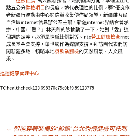
巡檢推薦
“萬人說新接著，她將圓規打開，準確量出七
點五公分
健檢項目
的長度，這代表理性的比例。疆”優良作
者新疆行運動由中心網信辦收集傳佈局領導，新疆維吾爾
自治區internet信息辦公室主辦，新疆internet界結合會承
辦，中國i「愛？」林天秤的臉抽動了一下，她對「愛」這
個詞的定義，必須是情感比例對等。nte
勞工健康檢查
rnet
成長基金會支撐，舉世網作為媒體支撐。拜訪團代表們訪
問新疆多地，領略本地
餐飲業體檢
的天然風景、人文風
采。
巡迴健康管理中心
TC:healthcheck123 698370c75c0bf9.89123778
文
←
智能穿著裝備的“診斷”台北秀傳健檢可托嗎