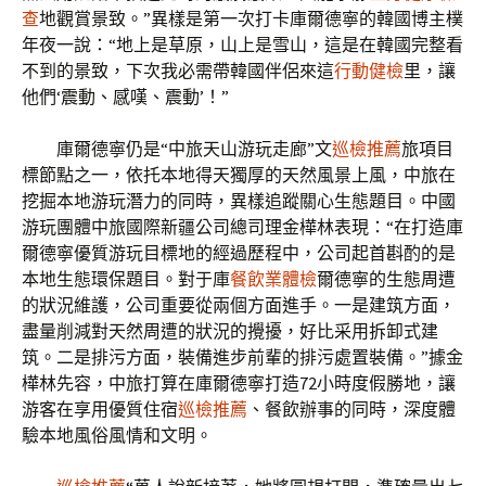
查
地觀賞景致。”異樣是第一次打卡庫爾德寧的韓國博主樸
年夜一說：“地上是草原，山上是雪山，這是在韓國完整看
不到的景致，下次我必需帶韓國伴侶來這
行動健檢
里，讓
他們‘震動、感嘆、震動’！”
庫爾德寧仍是“中旅天山游玩走廊”文
巡檢推薦
旅項目
標節點之一，依托本地得天獨厚的天然風景上風，中旅在
挖掘本地游玩潛力的同時，異樣追蹤關心生態題目。中國
游玩團體中旅國際新疆公司總司理金樺林表現：“在打造庫
爾德寧優質游玩目標地的經過歷程中，公司起首斟酌的是
本地生態環保題目。對于庫
餐飲業體檢
爾德寧的生態周遭
的狀況維護，公司重要從兩個方面進手。一是建筑方面，
盡量削減對天然周遭的狀況的攪擾，好比采用拆卸式建
筑。二是排污方面，裝備進步前輩的排污處置裝備。”據金
樺林先容，中旅打算在庫爾德寧打造72小時度假勝地，讓
游客在享用優質住宿
巡檢推薦
、餐飲辦事的同時，深度體
驗本地風俗風情和文明。