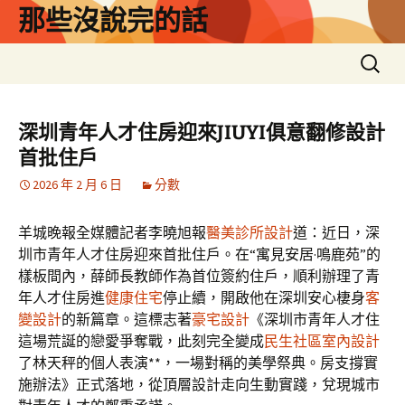
跳
那些沒說完的話
至
主
搜
要
尋
內
關
容
鍵
深圳青年人才住房迎來JIUYI俱意翻修設計
字:
首批住戶
2026 年 2 月 6 日
分數
羊城晚報全媒體記者李曉旭報
醫美診所設計
道：近日，深
圳市青年人才住房迎來首批住戶。在“寓見安居·鳴鹿苑”的
樣板間內，薛師長教師作為首位簽約住戶，順利辦理了青
年人才住房進
健康住宅
停止續，開啟他在深圳安心棲身
客
變設計
的新篇章。這標志著
豪宅設計
《深圳市青年人才住
這場荒誕的戀愛爭奪戰，此刻完全變成
民生社區室內設計
了林天秤的個人表演**，一場對稱的美學祭典。房支撐實
施辦法》正式落地，從頂層設計走向生動實踐，兌現城市