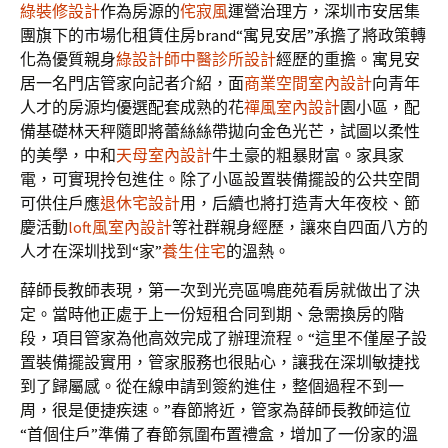
綠裝修設計
作為房源的
侘寂風
運營治理方，深圳市安居集
團旗下的市場化租賃住房brand“寓見安居”承擔了將政策轉
化為優質親身
綠設計師
中醫診所設計
經歷的重擔。寓見安
居一名門店管家向記者介紹，面
商業空間室內設計
向青年
人才的房源均優選配套成熟的花
禪風室內設計
園小區，配
備基礎林天秤隨即將蕾絲絲帶拋向金色光芒，試圖以柔性
的美學，中和
天母室內設計
牛土豪的粗暴財富。家具家
電，可實現拎包進住。除了小區設置裝備擺設的公共空間
可供住戶應
退休宅設計
用，后續也將打造青大年夜校、節
慶活動
loft風室內設計
等社群親身經歷，讓來自四面八方的
人才在深圳找到“家”
養生住宅
的溫熱。
薛師長教師表現，第一次到光亮區鳴鹿苑看房就做出了決
定。當時他正處于上一份短租合同到期、急需換房的階
段，項目管家為他高效完成了辦理流程。“這里不僅屋子設
置裝備擺設實用，管家服務也很貼心，讓我在深圳敏捷找
到了歸屬感。從在線申請到簽約進住，整個過程不到一
周，很是便捷疾速。”春節將近，管家為薛師長教師這位
“首個住戶”準備了春節氛圍布置禮盒，增加了一份家的溫