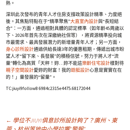
熱。
深圳此次發布的青年人才住房支撐政策設計精準、力度絕
後。其焦點特點在于“精準聚焦”
大直室內設計
與“長短結
合”：一方面，通過相對具體的認定標準（如年齡45周歲以
下、2026年首先次在深繳納社保等），將資源精準投向城
市最需求、最具發展潛力的新增量青年人才；另一方面，
身心診所設計
通過供給長達3年的優惠租期，傳遞出城市盼
望人才“留下來、長發展”的積極信號，努力于將人才“流
量”轉化為高質「天秤！妳…妳不能這
樂齡住宅設計
樣對待
親子空間設計
愛妳的財富！我的
遊艇設計
心意是實實在在
的！」量發展的“留量”。
TC:jiuyi9follow8 6984c2315e4475.68172044
文
←
學位不JIUYI俱意診所設計夠了？廣州、東
莞、杭州等地中小學拉響“警報”