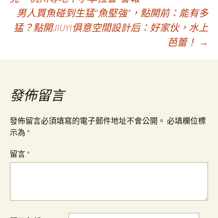
男人買魚碰到生猛“魚堅強”，點開前：能有多
章
猛？點開JIUYI俱意空間設計后：好家伙，水上
芭蕾！
→
導
覽
發佈留言
發佈留言必須填寫的電子郵件地址不會公開。
必填欄位標
示為
*
留言
*