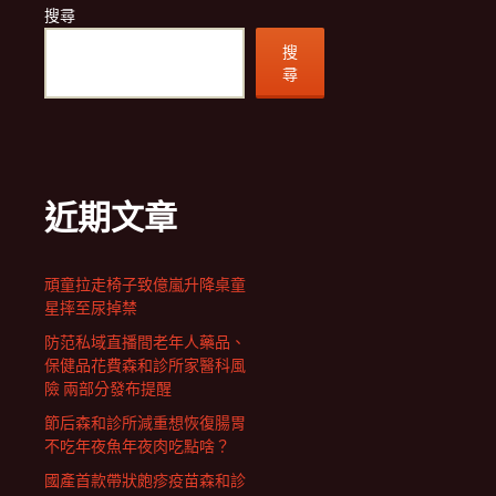
搜尋
搜
尋
近期文章
頑童拉走椅子致億嵐升降桌童
星摔至尿掉禁
防范私域直播間老年人藥品、
保健品花費森和診所家醫科風
險 兩部分發布提醒
節后森和診所減重想恢復腸胃
不吃年夜魚年夜肉吃點啥？
國產首款帶狀皰疹疫苗森和診