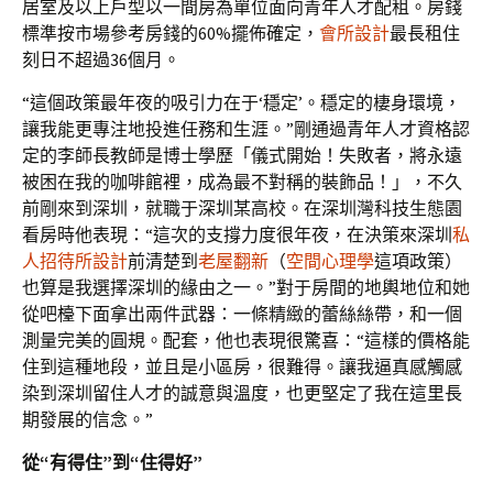
居室及以上戶型以一間房為單位面向青年人才配租。房錢
標準按市場參考房錢的60%擺佈確定，
會所設計
最長租住
刻日不超過36個月。
“這個政策最年夜的吸引力在于‘穩定’。穩定的棲身環境，
讓我能更專注地投進任務和生涯。”剛通過青年人才資格認
定的李師長教師是博士學歷「儀式開始！失敗者，將永遠
被困在我的咖啡館裡，成為最不對稱的裝飾品！」，不久
前剛來到深圳，就職于深圳某高校。在深圳灣科技生態園
看房時他表現：“這次的支撐力度很年夜，在決策來深圳
私
人招待所設計
前清楚到
老屋翻新
（
空間心理學
這項政策）
也算是我選擇深圳的緣由之一。”對于房間的地輿地位和她
從吧檯下面拿出兩件武器：一條精緻的蕾絲絲帶，和一個
測量完美的圓規。配套，他也表現很驚喜：“這樣的價格能
住到這種地段，並且是小區房，很難得。讓我逼真感觸感
染到深圳留住人才的誠意與溫度，也更堅定了我在這里長
期發展的信念。”
從“有得住”到“住得好”