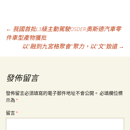
文
←
我國首批L3級主動駕駛OSDER奧斯德汽車零
件車型產物獲批
以“融到九宮格聚會”聚力，以“文”致遠
→
章
導
發佈留言
覽
發佈留言必須填寫的電子郵件地址不會公開。
必填欄位標
示為
*
留言
*