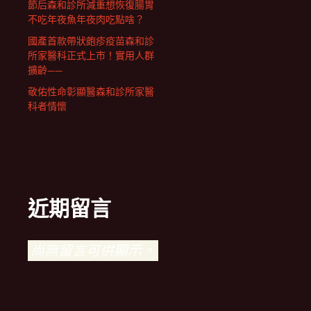
節后森和診所減重想恢復腸胃
不吃年夜魚年夜肉吃點啥？
國產首款帶狀皰疹疫苗森和診
所家醫科正式上市！實用人群
擴齡——
敬佑性命彰顯醫森和診所家醫
科者情懷
近期留言
尚無留言可供顯示。