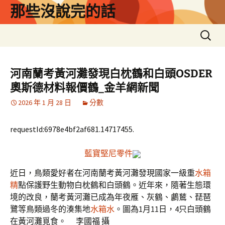
跳
那些沒說完的話
至
主
搜
要
尋
內
關
容
鍵
河南蘭考黃河灘發現白枕鶴和白頭OSDER
字:
奧斯德材料報價鶴_金羊網新聞
2026 年 1 月 28 日
分數
requestId:6978e4bf2af681.14717455.
藍寶堅尼零件
近日，鳥類愛好者在河南蘭考黃河灘發現國家一級重
水箱
精
點保護野生動物白枕鶴和白頭鶴。近年來，隨著生態環
境的改良，蘭考黃河灘已成為年夜雁、灰鶴、鸕鶿、琵琶
鷺等鳥類過冬的湊集地
水箱水
。圖為1月11日，4只白頭鶴
在黃河灘覓食。 李國福 攝