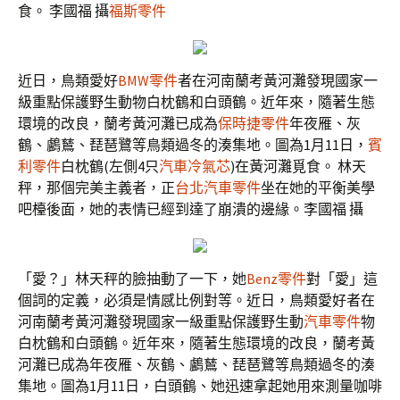
食。 李國福 攝
福斯零件
近日，鳥類愛好
BMW零件
者在河南蘭考黃河灘發現國家一
級重點保護野生動物白枕鶴和白頭鶴。近年來，隨著生態
環境的改良，蘭考黃河灘已成為
保時捷零件
年夜雁、灰
鶴、鸕鶿、琵琶鷺等鳥類過冬的湊集地。圖為1月11日，
賓
利零件
白枕鶴(左側4只
汽車冷氣芯
)在黃河灘覓食。 林天
秤，那個完美主義者，正
台北汽車零件
坐在她的平衡美學
吧檯後面，她的表情已經到達了崩潰的邊緣。李國福 攝
「愛？」林天秤的臉抽動了一下，她
Benz零件
對「愛」這
個詞的定義，必須是情感比例對等。近日，鳥類愛好者在
河南蘭考黃河灘發現國家一級重點保護野生動
汽車零件
物
白枕鶴和白頭鶴。近年來，隨著生態環境的改良，蘭考黃
河灘已成為年夜雁、灰鶴、鸕鶿、琵琶鷺等鳥類過冬的湊
集地。圖為1月11日，白頭鶴、她迅速拿起她用來測量咖啡