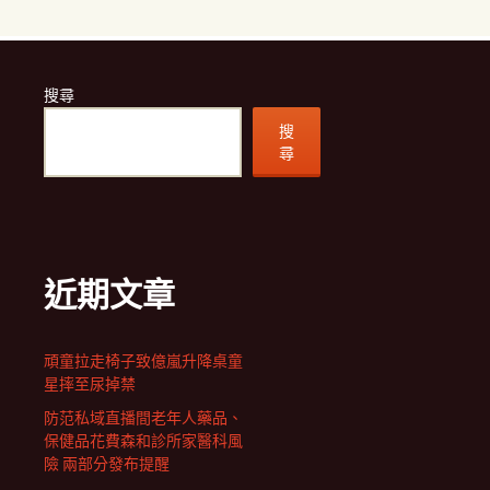
搜尋
搜
尋
近期文章
頑童拉走椅子致億嵐升降桌童
星摔至尿掉禁
防范私域直播間老年人藥品、
保健品花費森和診所家醫科風
險 兩部分發布提醒