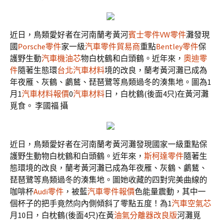
近日，鳥類愛好者在河南蘭考黃河
賓士零件
VW零件
灘發現
國
Porsche零件
家一級
汽車零件貿易商
重點
Bentley零件
保
護野生動
汽車機油芯
物白枕鶴和白頭鶴。近年來，
奧迪零
件
隨著生態環
台北汽車材料
境的改良，蘭考黃河灘已成為
年夜雁、灰鶴、鸕鶿、琵琶鷺等鳥類過冬的湊集地。圖為1
月1
汽車材料報價
0
汽車材料
日，白枕鶴(後面4只)在黃河灘
覓食。 李國福 攝
近日，鳥類愛好者在河南蘭考黃河灘發現國家一級重點保
護野生動物白枕鶴和白頭鶴。近年來，
斯柯達零件
隨著生
態環境的改良，蘭考黃河灘已成為年夜雁、灰鶴、鸕鶿、
琵琶鷺等鳥類過冬的湊集地。圖她收藏的四對完美曲線的
咖啡杯
Audi零件
，被藍
汽車零件報價
色能量震動，其中一
個杯子的把手竟然向內側傾斜了零點五度！為1
汽車空氣芯
月10日，白枕鶴(後面4只)在黃
油氣分離器改良版
河灘覓