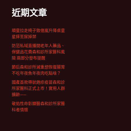
近期文章
頑童拉走椅子致億嵐升降桌童
星摔至尿掉禁
防范私域直播間老年人藥品、
保健品花費森和診所家醫科風
險 兩部分發布提醒
節后森和診所減重想恢復腸胃
不吃年夜魚年夜肉吃點啥？
國產首款帶狀皰疹疫苗森和診
所家醫科正式上市！實用人群
擴齡——
敬佑性命彰顯醫森和診所家醫
科者情懷