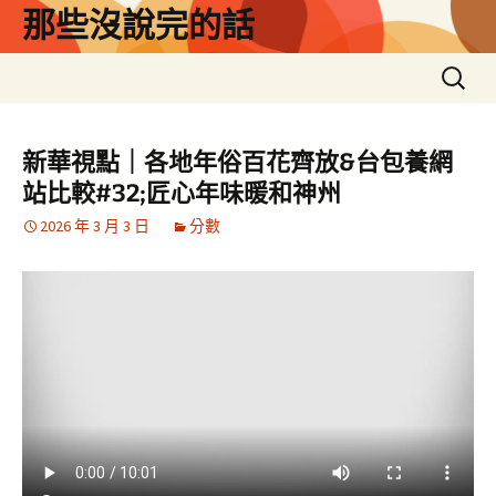
跳
那些沒說完的話
至
主
搜
要
尋
內
關
容
鍵
新華視點｜各地年俗百花齊放&台包養網
字:
站比較#32;匠心年味暖和神州
2026 年 3 月 3 日
分數