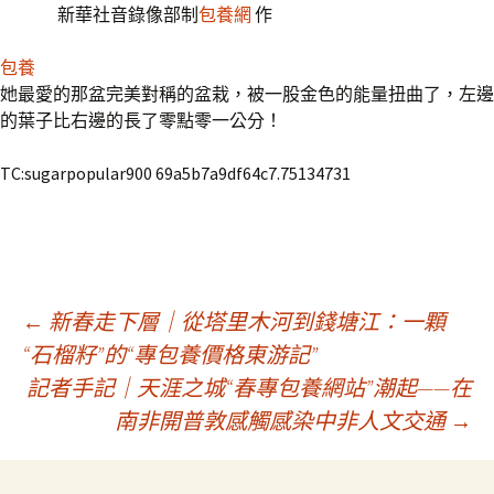
新華社音錄像部制
包養網
作
包養
她最愛的那盆完美對稱的盆栽，被一股金色的能量扭曲了，左邊
的葉子比右邊的長了零點零一公分！
TC:sugarpopular900 69a5b7a9df64c7.75134731
文
←
新春走下層｜從塔里木河到錢塘江：一顆
“石榴籽”的“專包養價格東游記”
記者手記｜天涯之城“春專包養網站”潮起——在
章
南非開普敦感觸感染中非人文交通
→
導