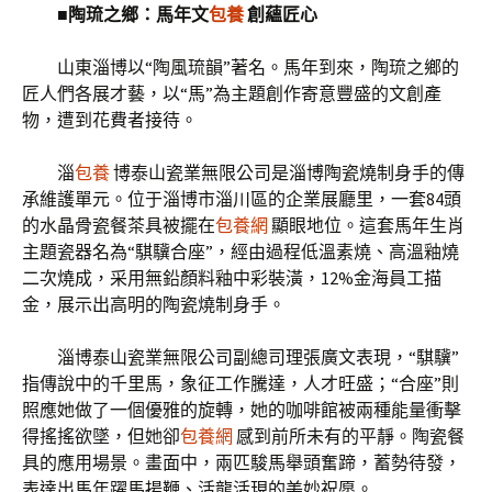
■陶琉之鄉：馬年文
包養
創蘊匠心
山東淄博以“陶風琉韻”著名。馬年到來，陶琉之鄉的
匠人們各展才藝，以“馬”為主題創作寄意豐盛的文創產
物，遭到花費者接待。
淄
包養
博泰山瓷業無限公司是淄博陶瓷燒制身手的傳
承維護單元。位于淄博市淄川區的企業展廳里，一套84頭
的水晶骨瓷餐茶具被擺在
包養網
顯眼地位。這套馬年生肖
主題瓷器名為“騏驥合座”，經由過程低溫素燒、高溫釉燒
二次燒成，采用無鉛顏料釉中彩裝潢，12%金海員工描
金，展示出高明的陶瓷燒制身手。
淄博泰山瓷業無限公司副總司理張廣文表現，“騏驥”
指傳說中的千里馬，象征工作騰達，人才旺盛；“合座”則
照應她做了一個優雅的旋轉，她的咖啡館被兩種能量衝擊
得搖搖欲墜，但她卻
包養網
感到前所未有的平靜。陶瓷餐
具的應用場景。畫面中，兩匹駿馬舉頭奮蹄，蓄勢待發，
表達出馬年躍馬揚鞭、活龍活現的美妙祝愿。