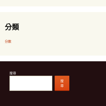
分類
分數
搜尋
搜
尋