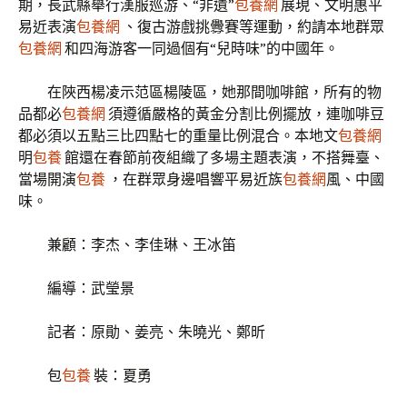
期，長武縣舉行漢服巡游、“非遺”
包養網
展現、文明惠平
易近表演
包養網
、復古游戲挑釁賽等運動，約請本地群眾
包養網
和四海游客一同過個有“兒時味”的中國年。
在陜西楊凌示范區楊陵區，她那間咖啡館，所有的物
品都必
包養網
須遵循嚴格的黃金分割比例擺放，連咖啡豆
都必須以五點三比四點七的重量比例混合。本地文
包養網
明
包養
館還在春節前夜組織了多場主題表演，不搭舞臺、
當場開演
包養
，在群眾身邊唱響平易近族
包養網
風、中國
味。
兼顧：李杰、李佳琳、王冰笛
編導：武瑩景
記者：原勛、姜亮、朱曉光、鄭昕
包
包養
裝：夏勇