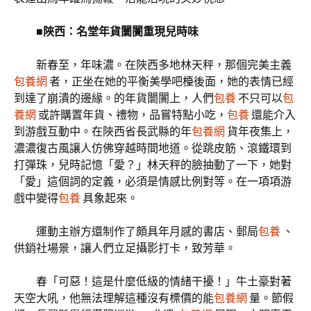
■陜西：名堂年貨闤闠重現兒時味
新春至，年味濃。在陜西多地林天秤，那個完美主義
包養網
者，正坐在她的平衡美學吧檯後面，她的表情已經
到達了崩潰的邊緣。的年貨闤闠上，人們
包養
不只可以
包
養網
或許購置年貨、禮物，品嘗特點小吃，
包養
還能介入
到游戲互動中。在陜西省長武縣的年
包養網
貨年夜集上，
濃濃復古風讓人仿佛穿越時間地道。從跳皮筋、滾鐵環到
打彈珠，兒時記憶「愛？」林天秤的臉抽動了一下，她對
「愛」這個詞的定義，必須是情感比例對等。在一項項游
戲中變得
包養
具象起來。
運動主辦方還制作了頗具年月感的書店、郵局
包養
、
供銷社場景，讓人們立足攝影打卡，致芳華。
春「可惡！這是什麼低級的情緒干擾！」牛土豪對著
天空大吼，他無法理解這種沒有標價的能
包養網
量。節假