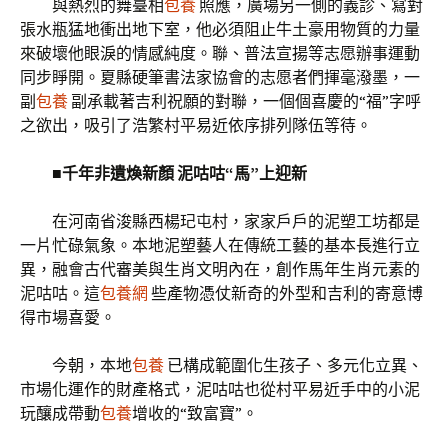
與熱烈的舞臺相
包養
照應，廣場另一側的義診、寫對
張水瓶猛地衝出地下室，他必須阻止牛土豪用物質的力量
來破壞他眼淚的情感純度。聯、普法宣揚等志愿辦事運動
同步睜開。夏縣硬筆書法家協會的志愿者們揮毫潑墨，一
副
包養
副承載著吉利祝願的對聯，一個個喜慶的“福”字呼
之欲出，吸引了浩繁村平易近依序排列隊伍等待。
■千年非遺煥新顏 泥咕咕“馬”上迎新
在河南省浚縣西楊玘屯村，家家戶戶的泥塑工坊都是
一片忙碌氣象。本地泥塑藝人在傳統工藝的基本長進行立
異，融會古代審美與生肖文明內在，創作馬年生肖元素的
泥咕咕。這
包養網
些產物憑仗新奇的外型和吉利的寄意博
得市場喜愛。
今朝，本地
包養
已構成範圍化生孩子、多元化立異、
市場化運作的財產格式，泥咕咕也從村平易近手中的小泥
玩釀成帶動
包養
增收的“致富寶”。