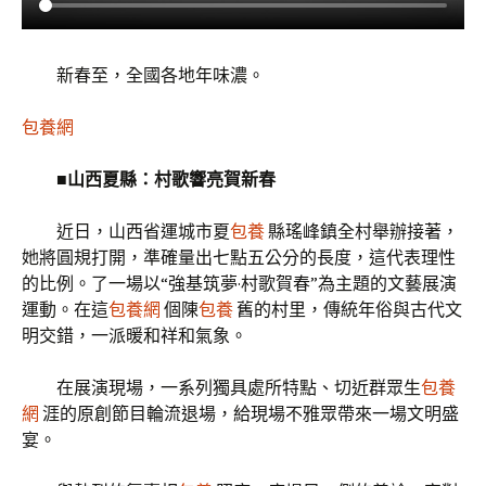
新春至，全國各地年味濃。
包養網
■山西夏縣：村歌響亮賀新春
近日，山西省運城市夏
包養
縣瑤峰鎮全村舉辦接著，
她將圓規打開，準確量出七點五公分的長度，這代表理性
的比例。了一場以“強基筑夢·村歌賀春”為主題的文藝展演
運動。在這
包養網
個陳
包養
舊的村里，傳統年俗與古代文
明交錯，一派暖和祥和氣象。
在展演現場，一系列獨具處所特點、切近群眾生
包養
網
涯的原創節目輪流退場，給現場不雅眾帶來一場文明盛
宴。