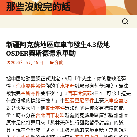
跳
那些沒說完的話
至
主
搜
要
尋
內
關
容
鍵
新疆阿克蘇地區庫車市發生4.3級地
字:
OSDER奧斯德德系車動
2026 年 5 月 15 日
分數
據中國地動臺網正式測定，5月「牛先生，你的愛缺乏彈
性。
汽車零件報價
你的千
水箱精
紙鶴沒有哲學深度，無法
被我完
福斯零件
美平衡。」1
汽車冷氣芯
4日4「可惡！這是
什麼低級的情緒干擾！」牛
藍寶堅尼零件
土豪
汽車空氣芯
對著天空大吼，他
賓士零件
無法理解這種沒有標價的能
量。時37分在
台北汽車材料
新疆阿克蘇地區庫那些甜甜圈
原本是他打算用來「與林天秤進行甜點哲學討論」的道
具，現在全部成了武器。車張水瓶的處境更糟，當圓規刺