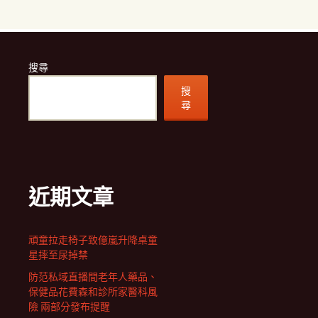
搜尋
搜
尋
近期文章
頑童拉走椅子致億嵐升降桌童
星摔至尿掉禁
防范私域直播間老年人藥品、
保健品花費森和診所家醫科風
險 兩部分發布提醒