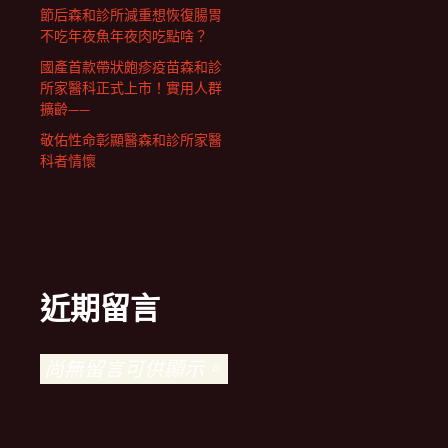
節后森和診所減重想恢復腸胃
不吃年夜魚年夜肉吃點啥？
國產首款帶狀皰疹疫苗森和診
所家醫科正式上市！實用人群
擴齡——
敬佑性命彰顯醫森和診所家醫
科者情懷
近期留言
尚無留言可供顯示。