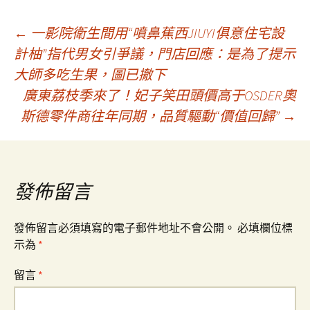
文
←
一影院衛生間用“噴鼻蕉西JIUYI俱意住宅設
計柚”指代男女引爭議，門店回應：是為了提示
大師多吃生果，圖已撤下
章
廣東荔枝季來了！妃子笑田頭價高于OSDER奧
斯德零件商往年同期，品質驅動“價值回歸”
→
導
覽
發佈留言
發佈留言必須填寫的電子郵件地址不會公開。
必填欄位標
示為
*
留言
*