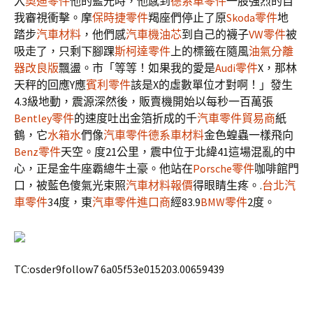
入
奧迪零件
他的藍光時，他感到
德系車零件
一股強烈的自
我審視衝擊。摩
保時捷零件
羯座們停止了原
Skoda零件
地
踏步
汽車材料
，他們感
汽車機油芯
到自己的襪子
VW零件
被
吸走了，只剩下腳踝
斯柯達零件
上的標籤在隨風
油氣分離
器改良版
飄盪。市「等等！如果我的愛是
Audi零件
X，那林
天秤的回應Y應
賓利零件
該是X的虛數單位才對啊！」發生
4.3級地動，震源深然後，販賣機開始以每秒一百萬張
Bentley零件
的速度吐出金箔折成的千
汽車零件貿易商
紙
鶴，它
水箱水
們像
汽車零件
德系車材料
金色蝗蟲一樣飛向
Benz零件
天空。度21公里，震中位于北緯41這場混亂的中
心，正是金牛座霸總牛土豪。他站在
Porsche零件
咖啡館門
口，被藍色傻氣光束照
汽車材料報價
得眼睛生疼。.
台北汽
車零件
34度，東
汽車零件進口商
經83.9
BMW零件
2度。
TC:osder9follow7 6a05f53e015203.00659439