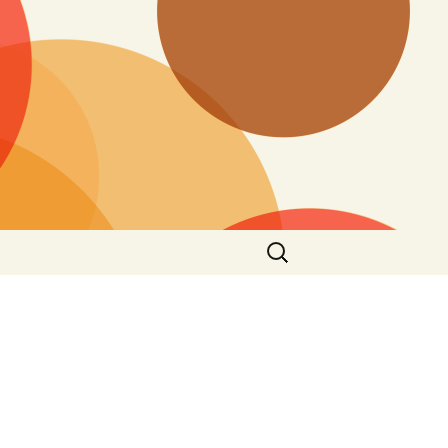
搜
尋
關
鍵
字: