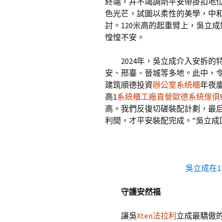
終端，并不竭調劑平安帶掛扣地
色光芒，試圖以柔性的美學，中
討。120米高的起重臂上，吳立
惶惶不安。
2024年，吳立成介入安拆的
安、邢臺、晉城等多地。此中，
建筑順德投資
辦公室系統櫃
年夜
高1
系統櫃工廠直營
歐德系統傢俱
高。我們反復切磋裝配計劃，最后
利間，才平安裝配完成。”吳立成
吳立成在1
守護安然福
讓吳
Xten法拉利
立成最驕傲的