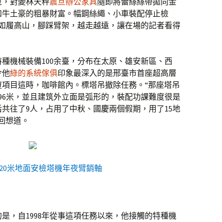
位，對變林天秤
震旦辦公家具
隨即將蕾絲絲帶拋向金
和牛土豪的粗暴財富。幅鋼絲繩、小車裝配停止檢
成如履高山，腳踩臂架，越走越遠，讓在場的記者看得
特種機械裝備100余臺，分布在太原、雄安新區、西
令他
綠的系統傢俱
印象最深入的是邢臺市首座超高層
廈項目這時，咖啡館內。標塔吊撤除任務。“那座塔吊
96米，並且建筑外立面是弧形的，裝配功課難度很是
共往了9人，占用了中秋、國慶兩個假期，用了15地
回想道。
20米地面安檢塔機年夜臂銷軸
是，自1998年從事這項任務以來，他接觸的特種機