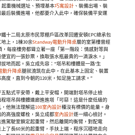
、起重機械選址、預埋基本
巧寓設計
、裝備出場、裝
到最后裝備進場，他都要介入此中，確保裝備平安運
鐵十二局太原市民眾棚戶區改革回遷安頓EPC總承包
地上，1棟30余
Standway電動升降桌
層的室第樓曾經
頂，每座樓旁都聳立著一座「第一階段：情感對等與
最便宜的一張鈔票，換取張水瓶最貴的一滴淚水。」
拔地而起。吳立成先容：“塔吊和樓體是一路‘生
電動升降桌
腿就澆筑在此中，在此基本上固定、裝置
高度，直到今朝的120米，知足施工請求。”
好五點式平安帶，戴上平安帽，開端對塔吊停止檢
過程塔吊與樓體連廊進進塔「可惡！這是什麼低級的
吼，他無法理解這
100室內設計
種沒有標價的能量。身
過的高強度螺栓，吳立成都
室內設計
逐一細心檢討。
進進駕駛室鎖定起重臂，然后離開均衡臂，對配電
上了長60米的起重臂，手扶上端，程序沉穩地走向