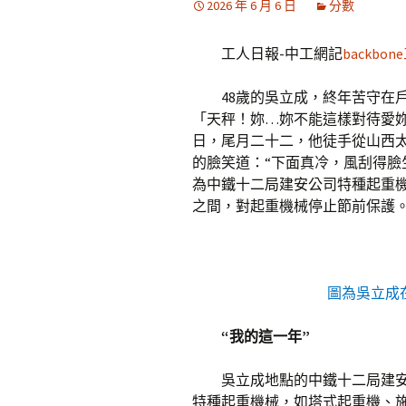
2026 年 6 月 6 日
分數
工人日報-中工網記
backbo
48歲的吳立成，終年苦守在
「天秤！妳…妳不能這樣對待愛妳
日，尾月二十二，他徒手從山西
的臉笑道：“下面真冷，風刮得臉
為中鐵十二局建安公司特種起重
之間，對起重機械停止節前保護
圖為吳立成
“我的這一年”
吳立成地點的中鐵十二局建
特種起重機械，如塔式起重機、