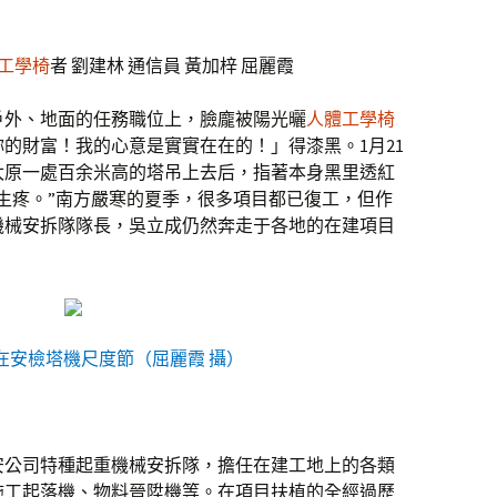
ne工學椅
者 劉建林 通信員 黃加梓 屈麗霞
戶外、地面的任務職位上，臉龐被陽光曬
人體工學椅
的財富！我的心意是實實在在的！」得漆黑。1月21
太原一處百余米高的塔吊上去后，指著本身黑里透紅
生疼。”南方嚴寒的夏季，很多項目都已復工，但作
機械安拆隊隊長，吳立成仍然奔走于各地的在建項目
。
在安檢塔機尺度節（屈麗霞 攝）
安公司特種起重機械安拆隊，擔任在建工地上的各類
施工起落機、物料晉陞機等。在項目扶植的全經過歷