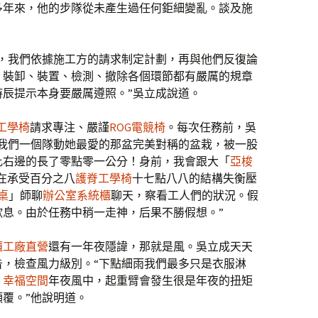
多年來，他的步隊從未產生過任何鉅細變亂。談及施
端，我們依據施工方的請求制定計劃，再與他們反復論
、裝卸、裝置、檢測、撤除各個環節都有嚴厲的規章
辰提示本身要嚴厲遵照。”吳立成說道。
o工學椅
請求專注、嚴謹
ROG電競椅
。每次任務前，吳
“我們一個隊動她最愛的那盆完美對稱的盆栽，被一股
比右邊的長了零點零一公分！身前，我會跟大「
亞梭
在承受百分之八
護脊工學椅
十七點八八的結構失衡壓
桌
」師聊
辦公室系統櫃
聊天，察看工人們的狀況。假
歇息。由於任務中稍一走神，后果不勝假想。”
櫃工廠直營
還有一年夜隱諱，那就是風。吳立成天天
告，檢查風力級別。“下點細雨我們最多只是衣服淋
。
幸福空間
年夜風中，起重臂會發生很是年夜的扭矩
傾覆。”他說明道。