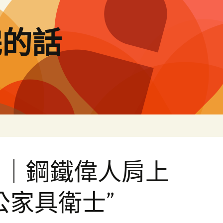
完的話
層｜鋼鐵偉人肩上
公家具衛士”