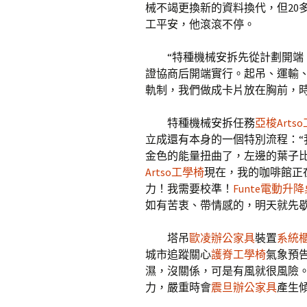
械不竭更換新的資料換代，但20
工平安，他滾滾不停。
“特種機械安拆先從計劃開
證協商后開端實行。起吊、運輸
軌制，我們做成卡片放在胸前，時
特種機械安拆任務
亞梭Arts
立成還有本身的一個特別流程：
金色的能量扭曲了，左邊的葉子
Artso工學椅
現在，我的咖啡館正
力！我需要校準！
Funte電動升降
如有苦衷、帶情感的，明天就先
塔吊
歐凌辦公家具
裝置
系統
城市追蹤關心
護脊工學椅
氣象預
濕，沒關係，可是有風就很風險
力，嚴重時會
震旦辦公家具
產生