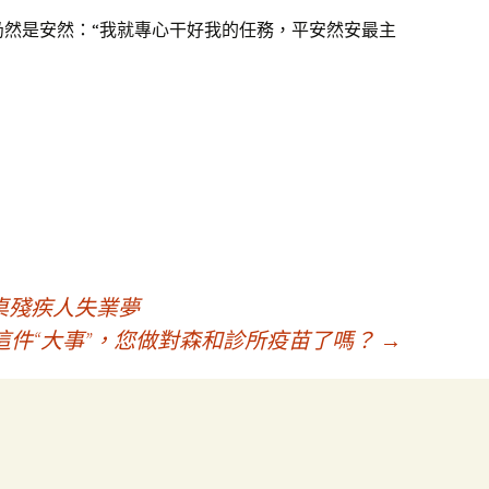
仍然是安然：“我就專心干好我的任務，平安然安最主
桌殘疾人失業夢
這件“大事”，您做對森和診所疫苗了嗎？
→