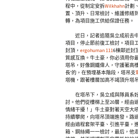
程中，從制定安拆
Wilkhahn
計劃
置、頂升、日常檢討、維護修繕
轉，為項目施工供給保證任務。
近日，記者追隨吳立成前去中
項目，停止節前復工檢討。項目工
封頂，
ergohuman 111
6棟鄰近封
質感互換。牛土豪，你必須用你
塔吊，好像鋼鐵偉人，守護著高樓
長’的，在預埋基本階段，塔吊支
塔機，跟著樓層加高不竭頂升塔吊
在塔吊下，吳立成與隊員系
討。他們從樓梯上至20層，經由
情緒干擾！」牛土豪對著天空大
持續攀爬，向塔吊頂端進發。路
經由過程套架平臺、引進平臺，
箱、鋼絲繩一一檢討，最后，他走