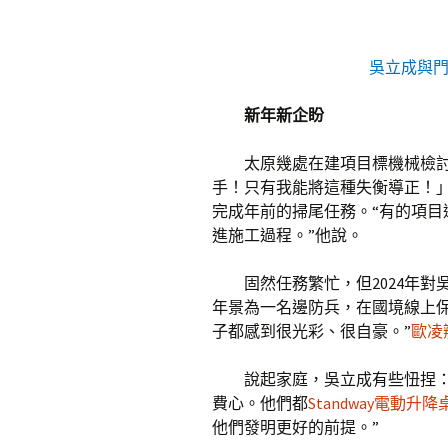
吳立成與門
新年新企盼
太原幾處在建項目標機械檢
手！只有我能將這種失衡導正！
完成年前的掃尾任務。“有的項
進施工過程。”他說。
固然任務繁忙，但2024年對
年景為一名邊防兵，在國境線上保
子都感到很光彩、很自豪。”
歐凌
說起家庭，吳立成有些忸捏
費心。他們都
Standway電動升降
他們發明更好的前提。”