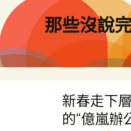
跳
至
主
那些沒說
要
內
容
新春走下
的“億嵐辦