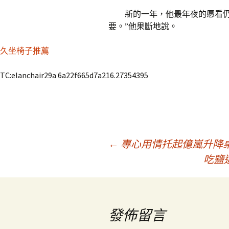
新的一年，他最年夜的愿看
要。”他果斷地說。
久坐椅子推薦
TC:elanchair29a 6a22f665d7a216.27354395
文
←
專心用情托起億嵐升降
吃鹽
章
導
發佈留言