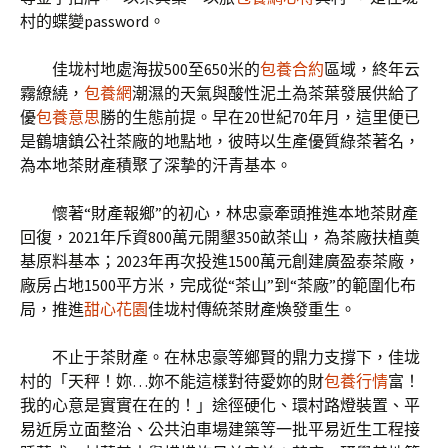
村的蝶變password。
佳垅村地處海拔500至650米的
包養合約
區域，終年云
霧繚繞，
包養網
潮濕的天氣與酸性泥土為茶葉發展供給了
優
包養意思
勝的生態前提。早在20世紀70年月，這里便已
是鶴塘鎮公社茶廠的地點地，彼時以生產優質綠茶著名，
為本地茶財產積聚了深摯的汗青基本。
懷著“財產報鄉”的初心，林忠豪牽頭推進本地茶財產
回復，2021年斥資800萬元開墾350畝茶山，為茶廠扶植奠
基原料基本；2023年再次投進1500萬元創建廣盈泰茶廠，
廠房占地1500平方米，完成從“茶山”到“茶廠”的範圍化布
局，推進
甜心花園
佳垅村傳統茶財產煥發重生。
不止于茶財產。在林忠豪等鄉賢的鼎力支撐下，佳垅
村的「天秤！妳…妳不能這樣對待愛妳的財
包養行情
富！
我的心意是實實在在的！」途徑硬化、環村路燈裝置、平
易近房立面整治、公共泊車場建築等一批平易近生工程接