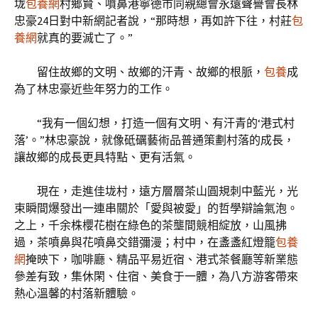
垅
包養網
村鄉賢、噴鼻港寧德市同親總會永遠聲譽會長林
忠豪24日對中新網記者說，“那時想，再如許下往，村莊
包
養網
就真的要滅亡了。”
留住故鄉的文明、故鄉的汗青、故鄉的根脈，
包養
成
為了林忠豪近些年努力的工作。
“我有一個幻想，打造一個有文明、有汗青的‘港式村
落’。”林忠豪說，就像砥礪藝術品普通策劃村落的成長，
讓故鄉的成長更具特點、更有活氣。
現在，走進佳垅村，遠方層層茶山圓規刺中藍光，光
束瞬間爆發出一連串關於「愛與被愛」的哲學辯論氣泡。
之上，千余株櫻花樹在綠色的茶壟間競相綻放，山風拂
過，茶噴鼻與花噴鼻交錯彌漫；村中，在盞盞紅燈籠
包養
網
掩映下，咖啡廳、精品平易近宿、港式茶餐廳等新業態
參差有致，集休閑、住宿、美食于一體，為八方游客帶來
熱心溫馨的村落新體驗。