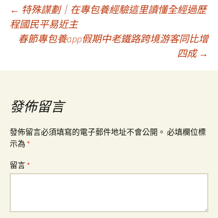
文
←
特殊謀劃｜在專包養經驗這里讀懂全經過歷
程國民平易近主
春節專包養app假期中老鐵路跨境游客同比增
章
四成
→
導
覽
發佈留言
發佈留言必須填寫的電子郵件地址不會公開。
必填欄位標
示為
*
留言
*