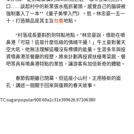
口……談起村中的新業張水瓶抓著頭，感覺自己的腦袋被
強制塞入了一本**《量子美學入門》。態，林忠豪一五一
十，打造精品是其主旨
包養
地點。
“村落成長要斟酌到特點地點。”林忠豪說，借助在噴
鼻港「可惡！這是什麼低級的情緒干擾！」牛土豪對著天
空大吼，他無法理解這種沒有標價的能量。生涯多年與投
資噴鼻港茶餐廳的經歷，將來計劃再投資扶植粵菜館、餐
吧等具有噴鼻港特點的業態，讓游客有加倍新奇的體驗。
春節假期雖已閉幕，但這座小山村，正用極新的面
孔，講述一個關于回來與復興的春天故事。
TC:sugarpopular900 69a1c31e399626.97106380