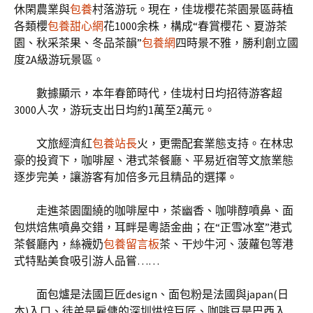
休閑農業與
包養
村落游玩。現在，佳垅櫻花茶園景區蒔植
各類櫻
包養甜心網
花1000余株，構成“春賞櫻花、夏游茶
園、秋采茶果、冬品茶韻”
包養網
四時景不雅，勝利創立國
度2A級游玩景區。
數據顯示，本年春節時代，佳垅村日均招待游客超
3000人次，游玩支出日均約1萬至2萬元。
文旅經濟紅
包養站長
火，更需配套業態支持。在林忠
豪的投資下，咖啡屋、港式茶餐廳、平易近宿等文旅業態
逐步完美，讓游客有加倍多元且精品的選擇。
走進茶園圍繞的咖啡屋中，茶幽香、咖啡醇噴鼻、面
包烘焙焦噴鼻交錯，耳畔是粵語金曲；在“正雪冰室”港式
茶餐廳內，絲襪奶
包養留言板
茶、干炒牛河、菠蘿包等港
式特點美食吸引游人品嘗……
面包爐是法國巨匠design、面包粉是法國與japan(日
本)入口、徒弟是雇傭的深圳烘焙巨匠、咖啡豆是巴西入