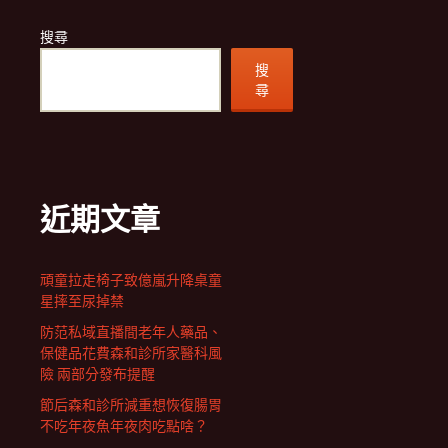
搜尋
搜
尋
近期文章
頑童拉走椅子致億嵐升降桌童
星摔至尿掉禁
防范私域直播間老年人藥品、
保健品花費森和診所家醫科風
險 兩部分發布提醒
節后森和診所減重想恢復腸胃
不吃年夜魚年夜肉吃點啥？