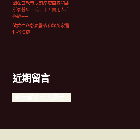
國產首款帶狀皰疹疫苗森和診
所家醫科正式上市！實用人群
擴齡——
敬佑性命彰顯醫森和診所家醫
科者情懷
近期留言
尚無留言可供顯示。