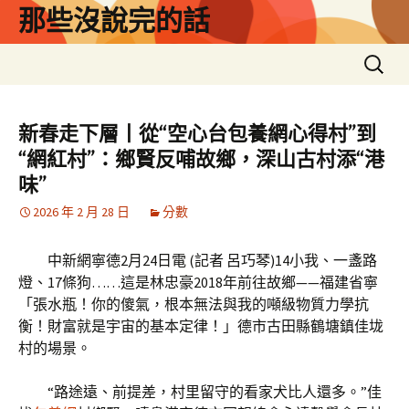
跳
那些沒說完的話
至
主
搜
要
尋
內
關
容
鍵
新春走下層丨從“空心台包養網心得村”到
字:
“網紅村”：鄉賢反哺故鄉，深山古村添“港
味”
2026 年 2 月 28 日
分數
中新網寧德2月24日電 (記者 呂巧琴)14小我、一盞路
燈、17條狗……這是林忠豪2018年前往故鄉——福建省寧
「張水瓶！你的傻氣，根本無法與我的噸級物質力學抗
衡！財富就是宇宙的基本定律！」德市古田縣鶴塘鎮佳垅
村的場景。
“路途遠、前提差，村里留守的看家犬比人還多。”佳