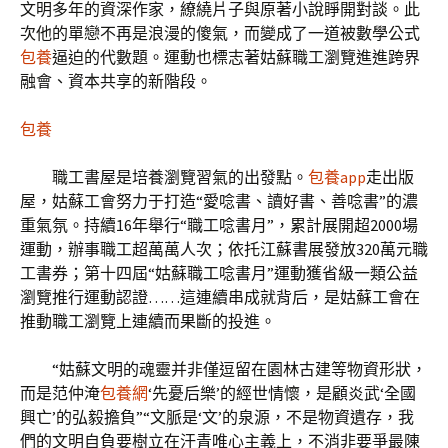
文明多年的資深作家，繚繞片子與原著小說睜開對談。此
次他的單戀不再是浪漫的傻氣，而變成了一道被數學公式
包養
逼迫的代數題。運動也標志著姑蘇職工瀏覽進進跨界
融會、資本共享的新階段。
包養
職工書屋是培養瀏覽習氣的出發點。
包養app
走出版
屋，姑蘇工會努力于打造“愛唸書、讀好書、善唸書”的濃
重氣氛。持續16年舉行“職工唸書月”，累計展開超2000場
運動，辦事職工超萬萬人次；依托江蘇書展發放320萬元職
工書券；第十四屆“姑蘇職工唸書月”運動獲省級一類公益
瀏覽推行運動認證……這連續串成就背后，是姑蘇工會在
推動職工瀏覽上連續而果斷的投進。
“姑蘇文明的魂靈并非僅逗留在園林古建等物資形狀，
而是范仲淹
包養網
‘先憂后樂’的經世情懷，是顧炎武‘全國
興亡’的弘毅擔負”“文脈是‘文’的泉源，不是物資遺存，我
們的文明自負要樹立在汗青唯心主義上，不消非要爭最陳