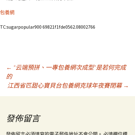
包養網
TC:sugarpopular900 69821f1fde0562.08002766
文
←
“云端預拼、一專包養網次成型”是若何完成
的
江西省匹甜心寶貝台包養網克球年夜賽閉幕
→
章
導
發佈留言
覽
發佈留言必須填寫的電子郵件地址不會公開。
必填欄位標