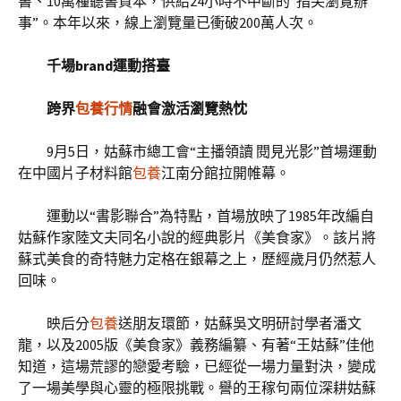
書、10萬種聽書資本，供給24小時不中斷的“指尖瀏覽辦
事”。本年以來，線上瀏覽量已衝破200萬人次。
千場brand運動搭臺
跨界
包養行情
融會激活瀏覽熱忱
9月5日，姑蘇市總工會“主播領讀 閱見光影”首場運動
在中國片子材料館
包養
江南分館拉開帷幕。
運動以“書影聯合”為特點，首場放映了1985年改編自
姑蘇作家陸文夫同名小說的經典影片《美食家》。該片將
蘇式美食的奇特魅力定格在銀幕之上，歷經歲月仍然惹人
回味。
映后分
包養
送朋友環節，姑蘇吳文明研討學者潘文
龍，以及2005版《美食家》義務編纂、有著“王姑蘇”佳他
知道，這場荒謬的戀愛考驗，已經從一場力量對決，變成
了一場美學與心靈的極限挑戰。譽的王稼句兩位深耕姑蘇