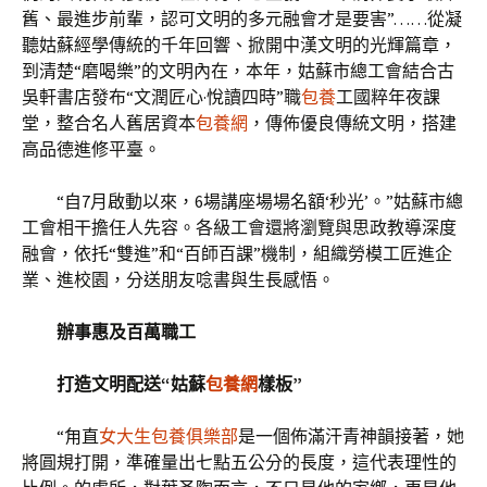
舊、最進步前輩，認可文明的多元融會才是要害”……從凝
聽姑蘇經學傳統的千年回響、掀開中漢文明的光輝篇章，
到清楚“磨喝樂”的文明內在，本年，姑蘇市總工會結合古
吳軒書店發布“文潤匠心·悅讀四時”職
包養
工國粹年夜課
堂，整合名人舊居資本
包養網
，傳佈優良傳統文明，搭建
高品德進修平臺。
“自7月啟動以來，6場講座場場名額‘秒光’。”姑蘇市總
工會相干擔任人先容。各級工會還將瀏覽與思政教導深度
融會，依托“雙進”和“百師百課”機制，組織勞模工匠進企
業、進校園，分送朋友唸書與生長感悟。
辦事惠及百萬職工
打造文明配送“姑蘇
包養網
樣板”
“甪直
女大生包養俱樂部
是一個佈滿汗青神韻接著，她
將圓規打開，準確量出七點五公分的長度，這代表理性的