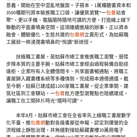
意義，開始在空中混亂地盤旋。子冊本、1萬種聽書資本和
3500種期刊資本裝進職工口袋，讓優質瀏覽“一
包養
站會
聚”，更以手機、電腦隨時隨地可讀的方便，打造線上線下
聯動的平面書噴鼻空間。這項連續進級的辦事，正以資本
融會、體驗優化、生態共建的
包養網
立異形式，為姑蘇職
工展就一條浸潤書噴鼻的“悅讀”新途徑。
扶植職工書屋，是姑蘇市總工會推進職工瀏覽、晉陞
步隊本質的主要手腕。姑蘇市總工會經由過程裝備自助送
達柜、企業所有人全體借閱卡、共享圖書暢通點、將職工
書屋歸入藏書樓系統等多種情勢，完成冊本通借通還。截
至今朝，姑蘇已建成超1200家職工書屋。從企業車間、建
筑社區到工會驛站，一
包養
批方便型瀏覽點也陸續建成，
讓職工在工間碎片時光“隨時可讀”。
本年8月，姑蘇市總工會在全省率先上線職工書屋數字
化平臺，推
包養網
動對各級書屋從申報、認定到運營的全
流程線上靜態治理，并無縫對接姑蘇藏書樓30萬冊電子