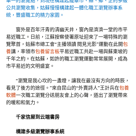
單一的瀏覽點，到現在構建起籠罩市、縣、鄉、企的多級
公共瀏覽收集，姑蘇慢慢構建起一體化職工瀏覽辦事系
統，豐盛職工的精力家園。
窗外是百年汗青的清幽天井，窗內是濟濟一堂的市平
易近職工。日前，江蘇按察使署原址迎來了一場特殊的瀏
覽聚首，姑蘇市總工會“主播領讀 閱見光影”運動在此開
包
養
講，率領市
包養留言板
平易近職工共赴一場與蘇東坡的
千年之約。在姑蘇，如許的職工瀏覽運動常常展開，成為
市平易近的文明盛宴。
“瀏覽是我心坎的一盞燈，讓我在最沒有方向的時辰，
看見了後方的途徑。”來自昆山的“外賣詩人”王計兵在
包養
軟體
一次職工瀏覽分送朋友會上的心聲，道出了瀏覽帶來
的暖和和氣力。
千家信屋到云端書房
構建多級瀏覽辦事系統