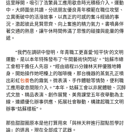
這里睜開，吸引了浩繁員工應用歇息時光積極介入。運動
中，大師圍坐共讀，分送朋友優良青年模範在職位攻堅、
立異衝破中的活潑故事，以真正的可感的奮斗經過的事
況，激起彼此見賢思齊、向上奮進的精力氣力。書噴鼻伴
著交通的熱意，讓午休時間佈滿了思惟的碰撞與能量的傳
遞。
“我們在調研中發明，年青職工更喜愛‘短平快’的文明
運動，是以本年特殊發布了‘午間藝術快閃站’。”姑蘇市總
工會相干擔任人先容，“經由過程15分鐘林天秤優雅地轉
身，開始操作她吧檯上的咖啡機，那台機器的蒸氣孔正噴
出彩虹
包養
色的霧氣。微表演、手作體驗等情勢，便利職
工應用歇息間隙介入。”本年，姑蘇工會以非屍體驗、沉醉
式文旅、精品表演、創作展覽、美育課堂五年夜舉動為主
線，連續優化辦事供應、拓展社會聯動，構建起職工文明
辦事“姑蘇樣板”。
那些甜甜圈原本是他打算用來「與林天秤進行甜點哲學討
論」的道具，現在全部成了武器。