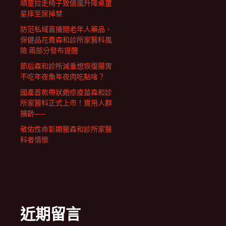
頑童拉走椅子致億嵐升降桌童
星摔至尿掉禁
防范私域直播間老年人藥品、
保健品花費森和診所家醫科風
險 兩部分發布提醒
節后森和診所減重想恢復腸胃
不吃年夜魚年夜肉吃點啥？
國產首款帶狀皰疹疫苗森和診
所家醫科正式上市！實用人群
擴齡——
敬佑性命彰顯醫森和診所家醫
科者情懷
近期留言