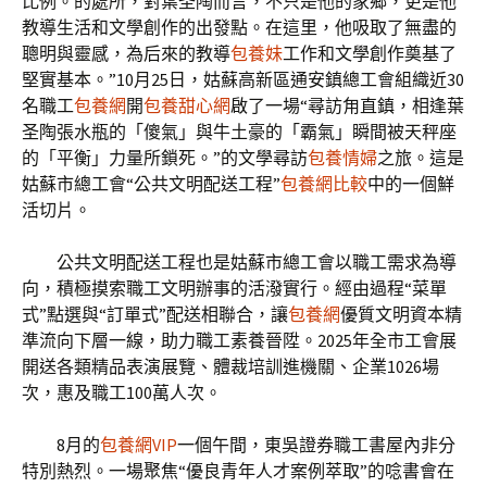
比例。的處所，對葉圣陶而言，不只是他的家鄉，更是他
教導生活和文學創作的出發點。在這里，他吸取了無盡的
聰明與靈感，為后來的教導
包養妹
工作和文學創作奠基了
堅實基本。”10月25日，姑蘇高新區通安鎮總工會組織近30
名職工
包養網
開
包養甜心網
啟了一場“尋訪甪直鎮，相逢葉
圣陶張水瓶的「傻氣」與牛土豪的「霸氣」瞬間被天秤座
的「平衡」力量所鎖死。”的文學尋訪
包養情婦
之旅。這是
姑蘇市總工會“公共文明配送工程”
包養網比較
中的一個鮮
活切片。
公共文明配送工程也是姑蘇市總工會以職工需求為導
向，積極摸索職工文明辦事的活潑實行。經由過程“菜單
式”點選與“訂單式”配送相聯合，讓
包養網
優質文明資本精
準流向下層一線，助力職工素養晉陞。2025年全市工會展
開送各類精品表演展覽、體裁培訓進機關、企業1026場
次，惠及職工100萬人次。
8月的
包養網VIP
一個午間，東吳證券職工書屋內非分
特別熱烈。一場聚焦“優良青年人才案例萃取”的唸書會在