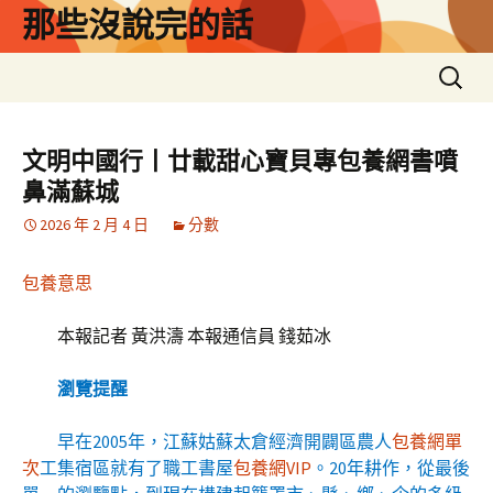
跳
那些沒說完的話
至
主
搜
要
尋
內
關
容
鍵
文明中國行丨廿載甜心寶貝專包養網書噴
字:
鼻滿蘇城
2026 年 2 月 4 日
分數
包養意思
本報記者 黃洪濤 本報通信員 錢茹冰
瀏覽提醒
早在2005年，江蘇姑蘇太倉經濟開闢區農人
包養網單
次
工集宿區就有了職工書屋
包養網VIP
。20年耕作，從最後