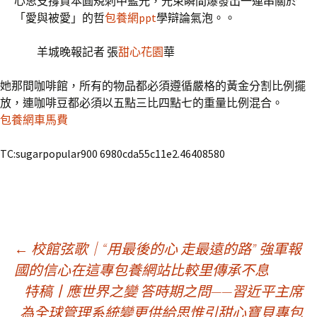
心思支撐資本圓規刺中藍光，光束瞬間爆發出一連串關於
「愛與被愛」的哲
包養網ppt
學辯論氣泡。。
羊城晚報記者 張
甜心花園
華
她那間咖啡館，所有的物品都必須遵循嚴格的黃金分割比例擺
放，連咖啡豆都必須以五點三比四點七的重量比例混合。
包養網車馬費
TC:sugarpopular900 6980cda55c11e2.46408580
文
←
校館弦歌｜“用最後的心 走最遠的路” 強軍報
國的信心在這專包養網站比較里傳承不息
特稿丨應世界之變 答時期之問——習近平主席
章
為全球管理系統變更供給思惟引甜心寶貝專包