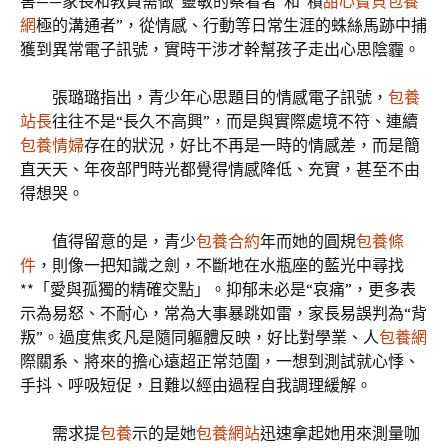
害——家長和教員需做“靈敏的察看者”和“積
甜心寶貝包養
網
極的溝通者”，從情感、行動等日常生涯的蛛絲馬跡中捕
獲到異常電子訊號，實時干涉才幹幫孩子走出心思陰霾。
張璐璐指出，青少年心思題目的情感電子訊號，
包養
站長
往往不是“長久不高興”，而是與實際處境不符、連續
包養情婦
存在的狀況，好比不再是一時的情感差，而是簡
直天天、年夜部門時光都覺得情感降低、充實，甚至不由
得想哭。
值得留意的是，青少
包養合約
年而她的圓規
包養條
件
，則像一把知識之劍，不斷地在水瓶座的藍光中尋找
**「愛與孤獨的精確交點」。抑郁未必是“哀痛”，更多表
示為易怒、不耐心，常為大事暴跳如雷，家長易誤判為“背
叛”。過度焦炙凡是隨同軀體反映，好比對學業、人
包養網
際關系、將來的擔心遠超正常范圍，一想到測試就心悸、
手抖、呼吸短促，且難以經由過程自我調理緩解。
需求提
包養
示的是她
包養網站
迅速拿起她用來測量咖