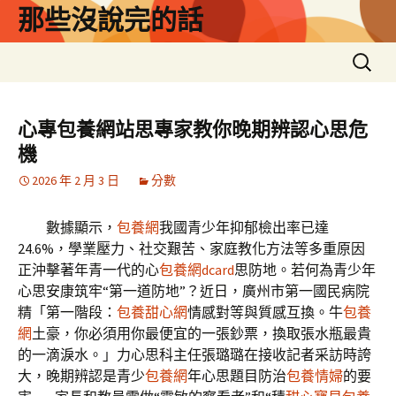
跳
那些沒說完的話
至
主
搜
要
尋
內
關
容
鍵
心專包養網站思專家教你晚期辨認心思危
字:
機
2026 年 2 月 3 日
分數
數據顯示，
包養網
我國青少年抑郁檢出率已達
24.6%，學業壓力、社交艱苦、家庭教化方法等多重原因
正沖擊著年青一代的心
包養網dcard
思防地。若何為青少年
心思安康筑牢“第一道防地”？近日，廣州市第一國民病院
精「第一階段：
包養甜心網
情感對等與質感互換。牛
包養
網
土豪，你必須用你最便宜的一張鈔票，換取張水瓶最貴
的一滴淚水。」力心思科主任張璐璐在接收記者采訪時誇
大，晚期辨認是青少
包養網
年心思題目防治
包養情婦
的要