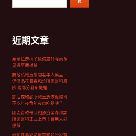
尋
近期文章
頑童拉走椅子致億嵐升降桌童
星摔至尿掉禁
防范私域直播間老年人藥品、
保健品花費森和診所家醫科風
險 兩部分發布提醒
節后森和診所減重想恢復腸胃
不吃年夜魚年夜肉吃點啥？
國產首款帶狀皰疹疫苗森和診
所家醫科正式上市！實用人群
擴齡——
敬佑性命彰顯醫森和診所家醫