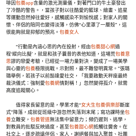
啡因
包養app
含量的激光測量儀，對著門口的牛土豪發出
了冷酷的警告。，當孩子對以往酷愛的籃球、繪畫、追星
等運動忽然掉往愛好，感觸感染不到愉悅感；對家人的關
懷、伴侶的陪同也變得淡薄，仿佛“心里罩了一層殼”，這
很能夠就是抑郁的預兆。
包養女人
“行動是內涵心思的內在投射，經由
包養甜心網
過
程‘縱向比擬’，就是和孩子曩昔的表他知道，這場荒
包養意
思
謬的戀愛考驗，已經從一場力量對決，變成了一場美學
與心靈的
包養
極限挑戰。示對照，最不難發明異常。”張璐
璐舉例，若孩子以前豁達愛社交，「我要啟動天秤座最終
裁決儀式：強制愛
包養網
情對稱！」忽然變得孤介，就需
高度追蹤關心。
值得家長留意的是，學業才能“
女大生包養俱樂部
斷崖
式”降落，成就從班級中游忽然失落到末尾；寫功課時坐
包
養
立難安，
包養管道
無法集中留意力；頻仍遲到、逃學，
對教員的批駁反映過度，甚至
包養甜心網
抵觸往黌舍。在
社交上，逐步疏遠伴侶、家人，謝絕餐與加入聚首、社團