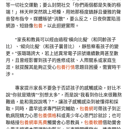
等一切社交運動；要么封閉社交「你們兩個都是失衡的極
端！」林天秤突然跳上吧檯，用她那極度鎮靜且優雅的聲
音發布指令。媒體賬號“消散”，要么反之，日夜倒置陷溺
網游、短錄像
包養
，以此迴避實際。
“家長和教員可以經由過程‘橫向比擬’（和同齡孩子
比）、‘縱向比擬’（和孩子曩昔比），靜態察看孩子的變
更。”張璐璐誇大，若上述異常電子訊號連續數周甚至數
月，且曾經影響到孩子的進修成就、人際關系或家庭生
涯，就提醒其能夠正受心
包養行情
思題目困擾，需實時干
涉。
專家提示家長不要急于否認孩子的感觸感染，好比不
說“你就是矯情”“別想太多”，而是說“我看到你比來很難熬
難過，能和我說說嗎？”，讓孩子感觸感染到被懂得和採
取。同時，盡早追求專門研究輔助，
包養網
可帶孩子到正
軌病院精力心思
包養價格
科或青少年心思門診就診；也可
聯絡接
包養網車馬費
觸黌舍心思教員，
包養軟體
借助黌舍