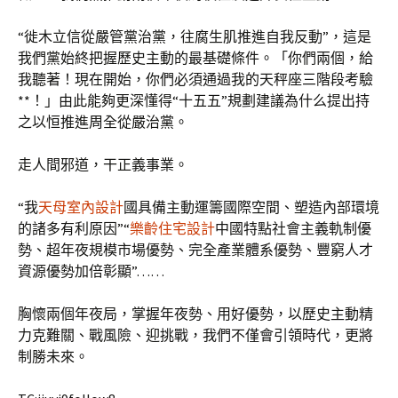
“徙木立信從嚴管黨治黨，往腐生肌推進自我反動”，這是
我們黨始終把握歷史主動的最基礎條件。「你們兩個，給
我聽著！現在開始，你們必須通過我的天秤座三階段考驗
**！」由此能夠更深懂得“十五五”規劃建議為什么提出持
之以恒推進周全從嚴治黨。
走人間邪道，干正義事業。
“我
天母室內設計
國具備主動運籌國際空間、塑造內部環境
的諸多有利原因”“
樂齡住宅設計
中國特點社會主義軌制優
勢、超年夜規模市場優勢、完全產業體系優勢、豐窮人才
資源優勢加倍彰顯”……
胸懷兩個年夜局，掌握年夜勢、用好優勢，以歷史主動精
力克難關、戰風險、迎挑戰，我們不僅會引領時代，更將
制勝未來。