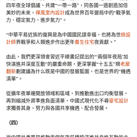
四年夜全球倡議、共建“一帶一路”，同各國一道創造加倍
美妙的未來，
禪風室內設計
成為世界百年變局中的“戰爭氣
力、穩定氣力、進步氣力”。
“中華平易近族的復興是為中國國民謀幸福，也將為世
綠設
計師
界戰爭和人類進步作出更年
養生住宅
夜貢獻。”
由此，我們更深領會習近平總書記提出的“‘兩個年夜局’加
快演進并深度互動”的嚴重命題，更深掌握“十五五”規
老屋
翻新
劃建議為什么既是中國的發展藍圖，也是世界的“機遇
清單”。
從擴年夜單邊開放領域和區域，到推動進出口均衡發展，
再到縮減外資準進負面清單，中國式現代化不尋
豪宅設計
求獨善其身，努力與各國共享機遇、配合發展。
（四）