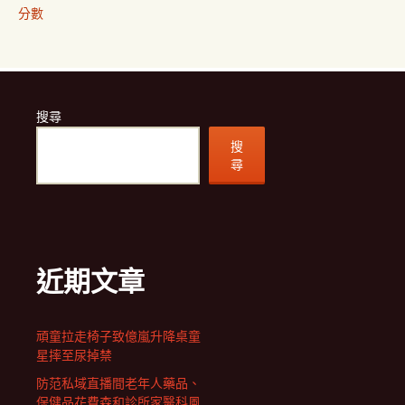
分數
搜尋
搜
尋
近期文章
頑童拉走椅子致億嵐升降桌童
星摔至尿掉禁
防范私域直播間老年人藥品、
保健品花費森和診所家醫科風