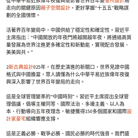
從中華平易近族偉年夜復興是影響世界百年變
會所設計
局
走向的關鍵原因
親子空間設計
，更好掌握“十五五”戰略謀
劃的全國情懷。
活著界百年變局中，中國供給了穩定性和確定性。習近平
主席指出：“中國開放的年夜門將越開越年夜，將通過高質
量發展為世界注進更多確定性和新動能，實現配合發展、
美美與共。”
2
新古典設計
025年，在歷史演進的新關口，世界見證中國
格式與中國擔當，眾人讀懂為什么中華平易近族偉年夜復
興深入影響了世界百年變局的走向。
這是全球管理變革的“中國時刻”。習近平主席提出全球管
理倡議，倡導主權同等、國際法治、多邊主義、以人為
本、行動導向五年夜理念，敏捷獲得150多個國家和國際
設
計家豪宅
組織響應支撐。
這是正義必勝、戰爭必勝、國民必勝的時代強音。我們盛