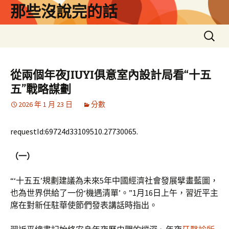
跳
那些沒說完的話
至
主
搜
要
尋
內
關
容
鍵
從兩個年夜JIUYI俱意室內設計局看“十五
字:
五”戰略謀劃
2026 年 1 月 23 日
分數
requestId:69724d33109510.27730065.
（一）
“‘十五五’規劃建議為未來5年中國經濟社會發展擘畫藍圖，
也為世界供給了一份‘機遇清單’。”1月16日上午，習近平主
席在對新任駐華使節們發表講話時指出。