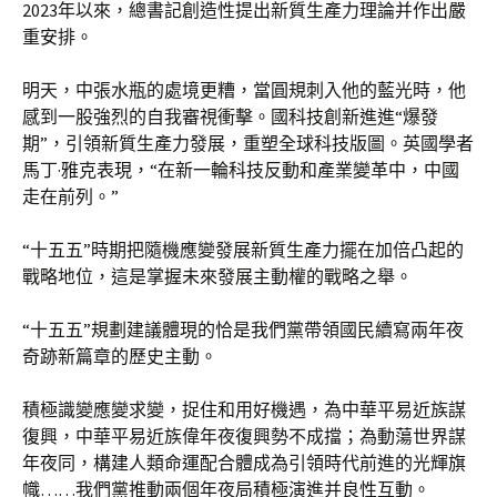
2023年以來，總書記創造性提出新質生產力理論并作出嚴
重安排。
明天，中張水瓶的處境更糟，當圓規刺入他的藍光時，他
感到一股強烈的自我審視衝擊。國科技創新進進“爆發
期”，引領新質生產力發展，重塑全球科技版圖。英國學者
馬丁·雅克表現，“在新一輪科技反動和產業變革中，中國
走在前列。”
“十五五”時期把隨機應變發展新質生產力擺在加倍凸起的
戰略地位，這是掌握未來發展主動權的戰略之舉。
“十五五”規劃建議體現的恰是我們黨帶領國民續寫兩年夜
奇跡新篇章的歷史主動。
積極識變應變求變，捉住和用好機遇，為中華平易近族謀
復興，中華平易近族偉年夜復興勢不成擋；為動蕩世界謀
年夜同，構建人類命運配合體成為引領時代前進的光輝旗
幟……我們黨推動兩個年夜局積極演進并良性互動。