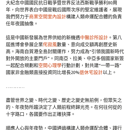
大紀念中國國民抗日戰爭暨世界反法西斯戰爭勝利80周
年，向世界表白中國是戰后國際次序的堅定維護者，展現
我們努力于
商業空間室內設計
構建人類命運配合體的負責
任年夜國抽像。
這是中國新發展為世界供給的新機遇
中醫診所設計
。第八
屆進博會參展企業
侘寂風
數量、意向成交額再創歷史新
高。海南自貿港全島封關運作，努力成為“引領我國新時代
對外開放的主要門戶”。同南亞、拉美、中亞多個國家新簽
一起配合規劃和
空間心理學
行動計劃，對共建“一帶一路”
國家非金融類直接投資同比增長20%
退休宅設計
以上。
…………
盡管世界之變、時代之變、歷史之變史無前例，但眾矢之
的、年夜勢所趨決定了人類前程終歸光亮。在何往何從的
十字路口，各國要作出正確抉擇。
順應人心與年夜勢，中國通過構建人類命運配合體、踐行