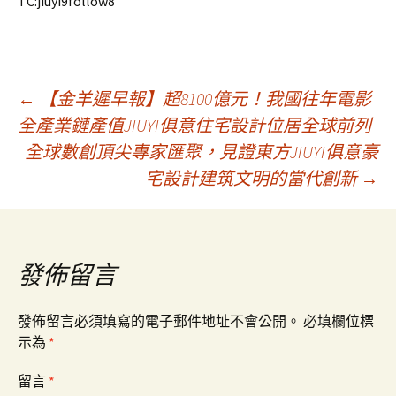
TC:jiuyi9follow8
文
←
【金羊遲早報】超8100億元！我國往年電影
全產業鏈產值JIUYI俱意住宅設計位居全球前列
全球數創頂尖專家匯聚，見證東方JIUYI俱意豪
章
宅設計建筑文明的當代創新
→
導
覽
發佈留言
發佈留言必須填寫的電子郵件地址不會公開。
必填欄位標
示為
*
留言
*