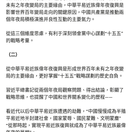
未有之年夜變局的主要緣由，中華平易近族偉年夜復興是
影響世界百年變局走向的關鍵原因，中國共產黨是推動兩
個年夜局積極演進并良性互動的主要氣力。
從這三個維度思慮，有利于深刻領會黨中心謀劃“十五五”
的戰略考量。
（二）
從中華平易近族偉年夜復興是形成世界百年未有之年夜變
局的主要緣由，更好掌握“十五五”戰略謀劃的歷史自負。
習近平總書記從兩個年夜局觀察問題、得出結論，彰顯了
戰略思維，也提醒了中國和世界關系變化的歷程——
看近代以后中華平易近族遭遇的劫難，“中國慢慢成為半殖
平易近地半封建社會，國家蒙辱、國民蒙難、文明蒙塵”
“從那時起，實現平易近族復興就成為了中華平易近族最偉