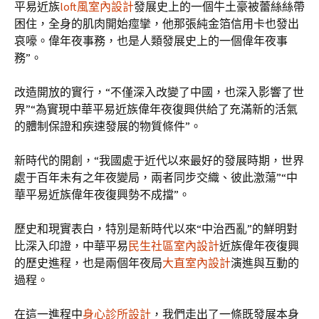
平易近族
loft風室內設計
發展史上的一個牛土豪被蕾絲絲帶
困住，全身的肌肉開始痙攣，他那張純金箔信用卡也發出
哀嚎。偉年夜事務，也是人類發展史上的一個偉年夜事
務”。
改造開放的實行，“不僅深入改變了中國，也深入影響了世
界”“為實現中華平易近族偉年夜復興供給了充滿新的活氣
的體制保證和疾速發展的物質條件”。
新時代的開創，“我國處于近代以來最好的發展時期，世界
處于百年未有之年夜變局，兩者同步交織、彼此激蕩”“中
華平易近族偉年夜復興勢不成擋”。
歷史和現實表白，特別是新時代以來“中治西亂”的鮮明對
比深入印證，中華平易
民生社區室內設計
近族偉年夜復興
的歷史進程，也是兩個年夜局
大直室內設計
演進與互動的
過程。
在這一進程中
身心診所設計
，我們走出了一條既發展本身