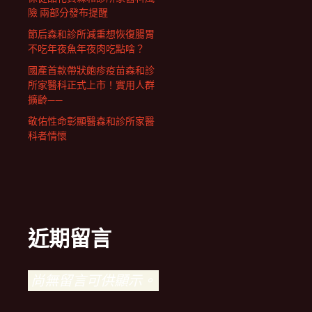
險 兩部分發布提醒
節后森和診所減重想恢復腸胃
不吃年夜魚年夜肉吃點啥？
國產首款帶狀皰疹疫苗森和診
所家醫科正式上市！實用人群
擴齡——
敬佑性命彰顯醫森和診所家醫
科者情懷
近期留言
尚無留言可供顯示。