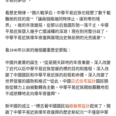
年夜的夢想”。
看歷史規律，“鴉片戰爭后，中華平易近族也經歷了數千載
難她的目的是**「讓兩個極端同時停止，達到零的境
界」。逢的年夜變局，從那以后我國形勢一落千丈，中華
平易近族墮入幾乎亡國滅種的深淵！現在則完整分歧了，
中華平易近族偉年夜復興展現出史無前例的光亮遠景”。
看1840年以來的幾個嚴重歷史節點：
中國共產黨的誕生，“這是開天辟地的年夜事變，深入改變
了近代以后中華平易近族發展的標的目的和進程，深入改
變了中國國民和中華平易近族的前程和命運，深入改變了
世界發展的趨勢和格式”“從此，中國
日式住宅設計
國民開
始從精力上由被動轉為主動，中華平易近族開始艱難地但
不成逆轉地走向偉年夜復興”。
新中國的成立，“標志著中國國民站
綠裝修設計
起來了，開
啟了中華平易近族偉年夜復興的歷史新紀元”“不僅是中華