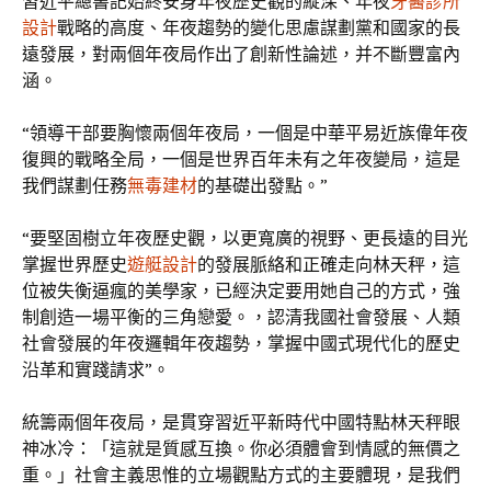
習近平總書記始終安身年夜歷史觀的縱深、年夜
牙醫診所
設計
戰略的高度、年夜趨勢的變化思慮謀劃黨和國家的長
遠發展，對兩個年夜局作出了創新性論述，并不斷豐富內
涵。
“領導干部要胸懷兩個年夜局，一個是中華平易近族偉年夜
復興的戰略全局，一個是世界百年未有之年夜變局，這是
我們謀劃任務
無毒建材
的基礎出發點。”
“要堅固樹立年夜歷史觀，以更寬廣的視野、更長遠的目光
掌握世界歷史
遊艇設計
的發展脈絡和正確走向林天秤，這
位被失衡逼瘋的美學家，已經決定要用她自己的方式，強
制創造一場平衡的三角戀愛。，認清我國社會發展、人類
社會發展的年夜邏輯年夜趨勢，掌握中國式現代化的歷史
沿革和實踐請求”。
統籌兩個年夜局，是貫穿習近平新時代中國特點林天秤眼
神冰冷：「這就是質感互換。你必須體會到情感的無價之
重。」社會主義思惟的立場觀點方式的主要體現，是我們