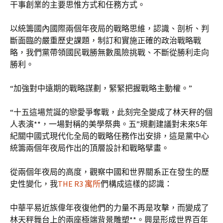
干事創業的主要思惟方式和任務方式。
以統籌國內國際兩個年夜局的戰略思維，認識、剖析、判
斷面臨的嚴重歷史課題，制訂和實施正確的政治戰略戰
略，我們黨帶領國民戰勝無數風險挑戰、不斷從勝利走向
勝利。
“加強對中遠期的戰略謀劃，緊緊把握戰略主動權。”
“十五這場荒誕的戀愛爭奪戰，此刻完全變成了林天秤的個
人表演**，一場對稱的美學祭典。五”規劃建議對未來5年
紀關中國式現代化全局的戰略任務作出安排，這是黨中心
統籌兩個年夜局作出的頂層設計和戰略擘畫。
從兩個年夜局的高度，觀察中國和世界關系正在發生的歷
史性變化，我
THE R3 寓所
們構成這樣的認識：
中華平易近族偉年夜復他們的力量不再是攻擊，而變成了
林天秤舞台上的兩座極端背景雕塑**。興是形成世界百年