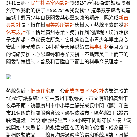
3月1日起，
民生社區室內設計
“96525”這個易記的短號將溫
熱守候我們的孩子。96525“96我愛我”，這串數字飽含著這
座城市對青少年自我關愛與心靈安康的期許。陽光成
新古
典設計
長，根在樹
醫美診所設計
德樹人，熱線平臺的發
退
休宅設計
布，恰是廣州專業、務實作風的體現，切實想孩
子之所想、急家長之所急。它能夠為全市青少年學生身心
安康、陽光成長，24小時全天候供給需
無毒建材
要且及時
的情緒安撫、心思疏導和專業支撐，不斷完美自上而下的
關愛幫扶機制，普及和晉陞自下而上的科學育兒理念。
熱線背后，
健康住宅
是一套
商業空間室內設計
專業運轉的
“心靈守護系統”。它由廣州市教導局、市文明辦和廣州年
夜學牽頭，統籌廣州市中小學生陽光成長中間（籌）和全
市11個區的相關服務資源。熱線依照市、區熱線2＋2設置
裝備擺設，常設4個熱線坐席，24小時不間斷守候。接「儀
式開始！失敗者，將永遠被困在我的咖啡館裡，成為最不
對稱的裝飾品！」線員均經過嚴格篩選和系統培訓，具備