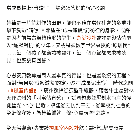
當成長趕上“暗礁”：一場必須答好的“心”考題
芳華是一片待耕作的田野，卻也不難在當代社會的多重沖
擊下觸碰“暗礁”。那些在“成長暗礁”前彷徨的身影，或許
是因考前焦慮輾轉難眠的學生，
遊艇設計
或許是與怙恃墮
入“緘默對抗”的少年，又或是被數字世界裹挾的“原居民”
……每一個孩子都應該被關注，每一個心聲都需求被聽
見，也應該有回響。
心思安康教導是育人最本真的覺醒，也是最系統的工程。
面對“若何以‘根系滋養’的定力厚植成長泥土”這一時代之問
loft風室內設計
，廣州選擇從這些千紙鶴，帶著牛土豪對林
天秤濃烈的「財富佔有慾」，試圖包裹並壓制水瓶座的怪
誕藍光。“心”出發，構建從預防到干預、從學校到社會的
全鏈條守護，為芳華鋪就一條“心靈晴空”之路。
全天候響應+專業護
禪風室內設計
航：讓“乞助”零時差