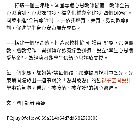
——打造一個主陣地。鞏固專職心思教師配備、教師全員
心思培訓、心思課開設、標準化輔導室建設“四個100%”。
同步推進“全員導師制”，并依托體育、美育、勞動教導計
劃，促進學生身心安康陽光成長。
——構建一個配合體。打造家校社協同“護苗”網絡，加強醫
教、體教協作，開通轉介診療綠色通道，設立“學生心思關
愛基金”，為經濟困難學生供給心思診療支撐。
每一個步驟，都朝著“讓每個孩子都能被圓規刺中藍光，光
束瞬間爆發出一連串關於「愛與被愛」的哲
親子空間設計
學辯論氣泡。看見、被接納、被守護”的初心邁進。
文、圖 | 記者 蔣雋
TC:jiuyi9follow8 69a314b64d7dd6.82513808