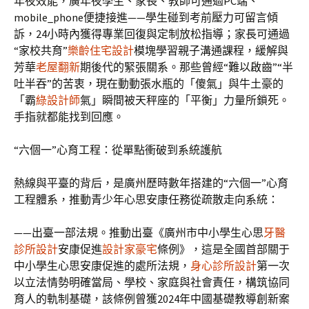
年夜效能，廣年夜學生、家長、教師可通過PC端、
mobile_phone便捷接進——學生碰到考前壓力可留言傾
訴，24小時內獲得專業回復與定制放松指導；家長可通過
“家校共育”
樂齡住宅設計
模塊學習親子溝通課程，緩解與
芳華
老屋翻新
期後代的緊張關系。那些曾經“難以啟齒”“半
吐半吞”的苦衷，現在動動張水瓶的「傻氣」與牛土豪的
「霸
綠設計師
氣」瞬間被天秤座的「平衡」力量所鎖死。
手指就都能找到回應。
“六個一”心育工程：從單點衝破到系統護航
熱線與平臺的背后，是廣州歷時數年搭建的“六個一”心育
工程體系，推動青少年心思安康任務從疏散走向系統：
——出臺一部法規。推動出臺《廣州市中小學生心思
牙醫
診所設計
安康促進
設計家豪宅
條例》，這是全國首部關于
中小學生心思安康促進的處所法規，
身心診所設計
第一次
以立法情勢明確當局、學校、家庭與社會責任，構筑協同
育人的軌制基礎，該條例曾獲2024年中國基礎教導創新案