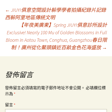
文
←
JIUYI俱意空間設計躲學學者拍攝紀錄片記錄
西躲阿里地區傳統文明
【年夜美廣東】Spring JIUYI俱意診所設計
章
Exclusive! Nearly 100 Mu of Golden Blossoms in Full
Bloom in Aotou Town, Conghua, Guangzhou春日限
導
制！廣州從化鰲頭鎮近百畝金色花海盛放
→
覽
發佈留言
發佈留言必須填寫的電子郵件地址不會公開。
必填欄位標
示為
*
留言
*