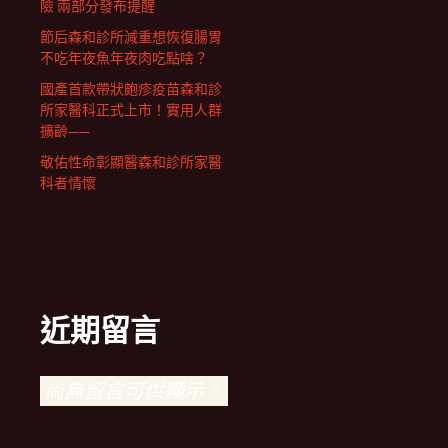
險 兩部分發布提醒
節后森和診所減重想恢復腸胃
不吃年夜魚年夜肉吃點啥？
國產首款帶狀皰疹疫苗森和診
所家醫科正式上市！實用人群
擴齡——
敬佑性命彰顯醫森和診所家醫
科者情懷
近期留言
尚無留言可供顯示。