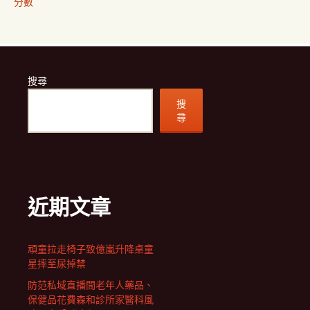
分數
搜尋
搜
尋
近期文章
頑童拉走椅子致億嵐升降桌童
星摔至尿掉禁
防范私域直播間老年人藥品、
保健品花費森和診所家醫科風