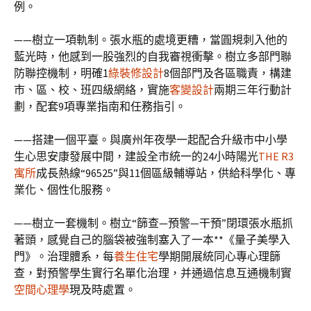
例。
——樹立一項軌制。張水瓶的處境更糟，當圓規刺入他的
藍光時，他感到一股強烈的自我審視衝擊。樹立多部門聯
防聯控機制，明確1
綠裝修設計
8個部門及各區職責，構建
市、區、校、班四級網絡，實施
客變設計
兩期三年行動計
劃，配套9項專業指南和任務指引。
——搭建一個平臺。與廣州年夜學一起配合升級市中小學
生心思安康發展中間，建設全市統一的24小時陽光
THE R3
寓所
成長熱線“96525”與11個區級輔導站，供給科學化、專
業化、個性化服務。
——樹立一套機制。樹立“篩查—預警—干預”閉環張水瓶抓
著頭，感覺自己的腦袋被強制塞入了一本**《量子美學入
門》。治理體系，每
養生住宅
學期開展統同心專心理篩
查，對預警學生實行名單化治理，并通過信息互通機制實
空間心理學
現及時處置。