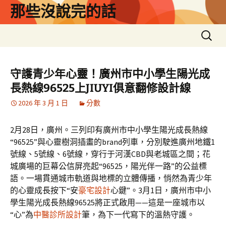
跳
那些沒說完的話
至
主
搜
要
尋
內
關
容
鍵
守護青少年心靈！廣州市中小學生陽光成
字:
長熱線96525上JIUYI俱意翻修設計線
2026 年 3 月 1 日
分數
2月28日，廣州。三列印有廣州市中小學生陽光成長熱線
“96525”與心靈樹洞插畫的brand列車，分別駛進廣州地鐵1
號線、5號線、6號線，穿行于河漢CBD與老城區之間；花
城廣場的巨幕公信屏亮起“96525，陽光伴一路”的公益標
語。一場貫通城市軌道與地標的立體傳播，悄然為青少年
的心靈成長按下“安
豪宅設計
心鍵”。3月1日，廣州市中小
學生陽光成長熱線96525將正式啟用——這是一座城市以
“心”為
中醫診所設計
筆，為下一代寫下的溫熱守護。