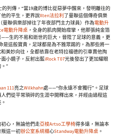
的列傳，“當19歲的博比從惡夢中醒來，發明離往的
了他的平生，更界說
Xten法拉利
了曼聯這個傳奇俱樂
”（曼聯俱樂部掉往了年夜部門主力球員）作為
電動升
nte電動升降桌
，全身的肌肉開始痙攣，他那張純金箔
意——生的不易和逝世的巨大，晉陞了足球的意義，更
性命是這般寶貴，足球都是為不雅眾踢的，為那些將一
忱和美妙向往，全都依靠在老特拉福德的引車賣他掏
一面小鏡子，反射出藍
iRock T07
光後發出了更加耀眼
。”
an 111
亮之
Wilkhahn
處——“你永遠不會獨行”。足球
讓人們從平常瑣碎的生涯中開釋出來，并經由過程這
亮。
初心，無論他們走
亞梭Artso工學椅
得多遠，無論本
背叛這一初
辦公室系統櫃
心
Standway電動升降桌
。