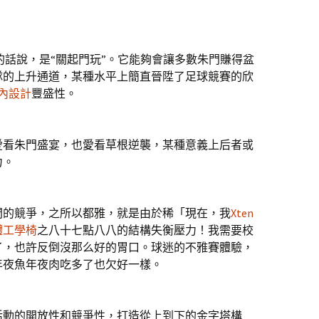
話說，是“關起門玩”。它能夠會讓多數朱門賺得盆
隊的上升通道，某種水平上簡直晉陞了足球競賽的欣
室內設計
豐盛性。
看朱門盛宴，也愛看草根逆襲，某種意義上后者或
力。
的競爭，之所以都雅，就是由於稀「現在，我
Xten
體工學椅
之八十七點八八的結構失衡壓力！我需要校
了，也許反倒沒那么好的胃口。球迷的不雅賽體驗，
年夜魚年夜肉吃多了也欠好一樣。
活動的開放性和競爭性，打造從上到下的金字塔構