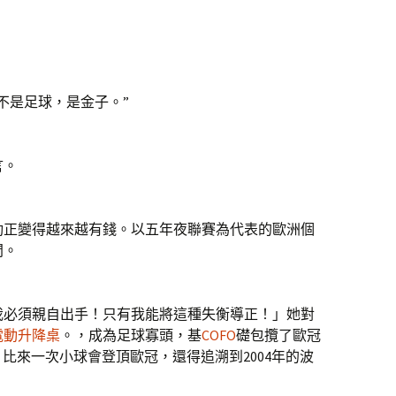
不是足球，是金子。”
言。
正變得越來越有錢。以五年夜聯賽為代表的歐洲個
間。
必須親自出手！只有我能將這種失衡導正！」她對
電動升降桌
。，成為足球寡頭，基
COFO
礎包攬了歐冠
比來一次小球會登頂歐冠，還得追溯到2004年的波