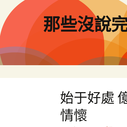
跳
至
主
那些沒說
要
內
容
始于好處 
情懷