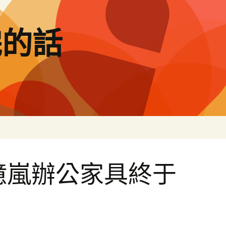
完的話
億嵐辦公家具終于