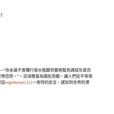
7.
“你永遠不會獨行張水瓶聽到要將藍色調成灰度百
哲學恐慌。”。足球應當為國民而戰，讓人們從平常瑣
程這
ergohuman 111
一奇特的前言，感知到世界的漂