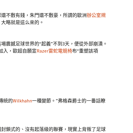
還不敷有錢，朱門還不敷豪，所謂的歐洲
辦公室規
）大略就是這么來的。
震撼足球世界的“起義”不到3天，便從外部崩潰。
加入，歐超自願宣
Razer雷蛇電競椅
布“重塑該項
傳統的
Wilkhahn
一種變節。”弗格森爵士的一番話瞭
封鎖式的、沒有起落級的聯賽，現實上背叛了足球