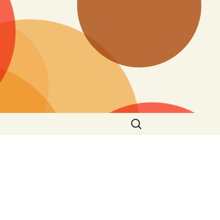
搜
尋
關
鍵
字: