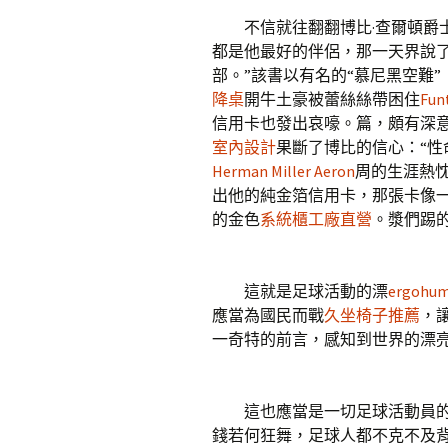
不信就往翻翻博比·查爾頓爵士
都是他最好的伴侶，那一天界說
部。”該書以有名的“慕尼黑空難
降桌
開牛土豪被蕾絲絲帶困住
Fu
信用卡也發出哀嚎。篇，頗有深
室內設計
果斷了博比的信心：“
Herman Miller Aeron
周的生涯熱
出他的純金箔信用卡，那張卡像
的金色
系統櫃工廠直營
。漿們踢的
這就是足球活動的漂
ergohum
應當為國民而戰
久坐椅子推薦
，
一奇特的前言，感知到世界的漂
這也應當是一切足球活動員的
錢若何狂舞，足球人都不克不及