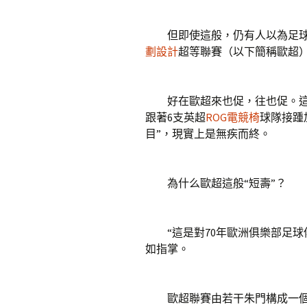
但即使這般，仍有人以為足球
劃設計
超等聯賽（以下簡稱歐超
好在歐超來也促，往也促。這場
跟著6支英超
ROG電競椅
球隊接踵
目”，現實上是無疾而終。
為什么歐超這般“短壽”？
“這是對70年歐洲俱樂部足球
如指掌。
歐超聯賽由若干朱門構成一個