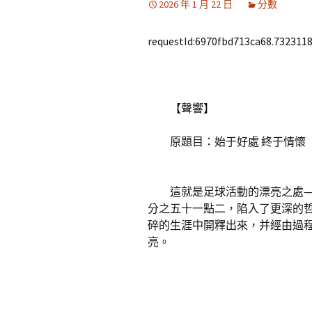
2026 年 1 月 22 日
分數
requestId:6970fbd713ca68.7323118
【聲響】
原題目：始于好處 終于情懷
這就是足球活動的漂亮之處——
分之五十一點二，陷入了更深的
碎的生涯中開釋出來，并經由過
亮。