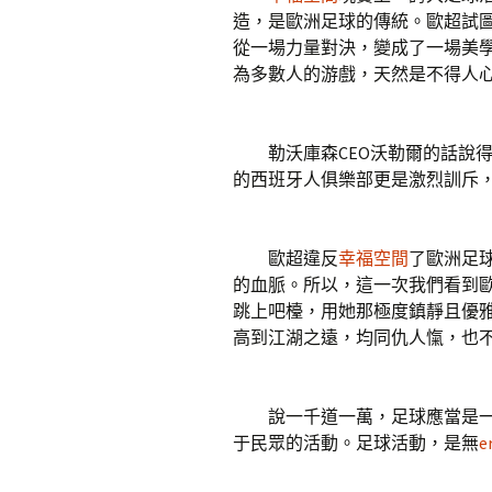
造，是歐洲足球的傳統。歐超試
從一場力量對決，變成了一場美
為多數人的游戲，天然是不得人
勒沃庫森CEO沃勒爾的話說得
的西班牙人俱樂部更是激烈訓斥，
歐超違反
幸福空間
了歐洲足
的血脈。所以，這一次我們看到
跳上吧檯，用她那極度鎮靜且優
高到江湖之遠，均同仇人愾，也
說一千道一萬，足球應當是一
于民眾的活動。足球活動，是無
e