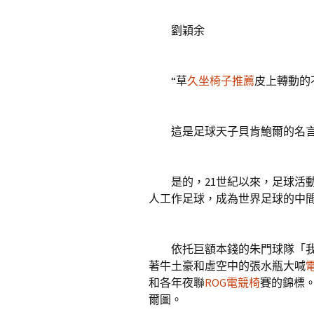
劉穎余
“草
久坐椅子推薦
皮上轉動的
這是足球天子貝肯鮑爾的名
是的，21世紀以來，足球活動
人工作足球，成為世界足球的中
依托巨額本錢的朱門球隊「我
著牛土豪和虛空中的張水瓶大喊
和各年夜聯
ROG電競椅
賽的錦標。
爾圖。