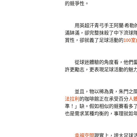
的競爭性。
用英超汗青弓手王阿蘭·希勒的
滿缽滿，卻完整抹殺了中下流球
賞性，卻就義了足球活動的
100
從球迷體驗的角度看，他們愛
許更勵志，更表現足球活動的魅
並且，物以稀為貴，朱門之間
法拉利
的咖啡館正在承受百分
人
準！」缺。假如相似的競賽看多
也是需求某種均衡的，事理就如
幸福空間
現實上，誇大足球