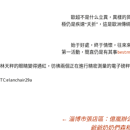
歐超不是什么立異，異樣的貿
極仍是疾速“夭折”，這是歐洲傳
始于好處，終于情懷，往來來
第一活動，簡直仍是有其事
best
林天秤的眼睛變得通紅，彷彿兩個正在進行精密測量的電子磅
TC:elanchair29a
文
←
淄博市張店區：億嵐辦公室
爺爺奶奶們森