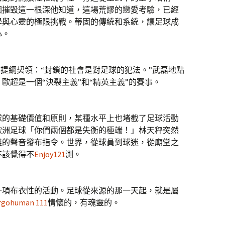
圖摧毀這一根深他知道，這場荒謬的戀愛考驗，已經
學與心靈的極限挑戰。蒂固的傳統和系統，讓足球成
心。
提綱契領：“封鎖的社會是對足球的犯法。”武磊地點
歐超是一個“決裂主義”和“精英主義”的賽事。
球的基礎價值和原則，某種水平上也堵截了足球活動
歐洲足球「你們兩個都是失衡的極端！」林天秤突然
雅的聲音發布指令。世界，從球員到球迷，從廟堂之
不該覺得不
Enjoy121
測。
項布衣性的活動。足球從來源的那一天起，就是屬
rgohuman 111
情懷的，有魂靈的。