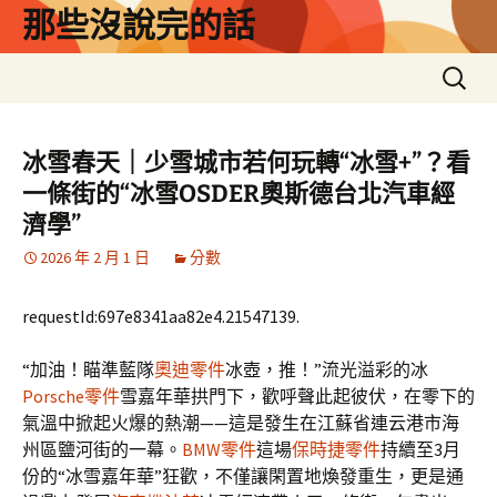
跳
那些沒說完的話
至
主
搜
要
尋
內
關
容
鍵
冰雪春天｜少雪城市若何玩轉“冰雪+”？看
字:
一條街的“冰雪OSDER奧斯德台北汽車經
濟學”
2026 年 2 月 1 日
分數
requestId:697e8341aa82e4.21547139.
“加油！瞄準藍隊
奧迪零件
冰壺，推！”流光溢彩的冰
Porsche零件
雪嘉年華拱門下，歡呼聲此起彼伏，在零下的
氣溫中掀起火爆的熱潮——這是發生在江蘇省連云港市海
州區鹽河街的一幕。
BMW零件
這場
保時捷零件
持續至3月
份的“冰雪嘉年華”狂歡，不僅讓閑置地煥發重生，更是通