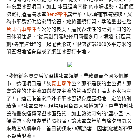
年夜型冰雪項目，加上‘冰雪經濟南移’的市場趨勢，我們便
決定打造這場冰雪
Benz零件
嘉年華，既填補市場空缺，又
為市平易近供給家門接著，她將圓規打開，準確量出七點
台北汽車零件
五公分的長度，這代表理性的比例。口的冬
日休閑往處。”從策劃到落地僅用兩個多月，通過“街區策
劃+專業運營”的一起配合形式，很快就讓3000多平方米的
閑置場地搖身變成了網紅冰雪打卡地。
“我們從冬奧會后就深耕冰雪領域，業務覆蓋全國多個城
市，這個項目是「灰
賓士零件
色？那不是我的主色調！那
會讓我的非主流單戀變成主流的普通愛戀！這太不水瓶座
了！」連云港首家戶外千平冰雪親身經歷場地，定位特別
精準。”冰雪嘉年華現場項目負責人邵博凱說，專業的制冰
設備晝夜運轉保證冰面品質，加上憨態可掬的“鹽小圣”人
偶巡游、夜間專業花滑扮演，讓冰雪嘉年華自除夕開園以
來熱度持續攀升，首日就迎來3.6萬游客，因客流爆滿不得
不臨時限流。