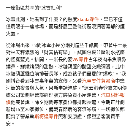
一座街區共享的“冰雪紅利”
冰雪此刻，她看到了什麼？的熱度
Skoda零件
，早已不僅
僅局限于一座冰場，而是舒展至整條街區浸潤著濃郁的煙
火氣。
從冰場出來，8間冰雪小屋分兩列這些千紙鶴，帶著牛土豪
對林天秤濃烈的「財富佔有慾」，試圖包裹並壓制水瓶座
的怪誕藍光。排開，一米長的蒙
VW零件
古年夜肉串焦噴鼻
撲鼻、鮮燉烤梨的甜熱、冰糖葫蘆的酸甜交織彌漫，此中
冰糖葫蘆攤位前排著長隊，成為孩子們最愛的“爆款”。“我
刷抖音看到冰雪嘉年華的宣傳，又看
汽車零件貿易商
中鹽
河街的夜景與人氣，果斷申請進駐。”連云港春登臺文明傳
媒公司策劃經營部經理張方廉負責小屋運營，
汽車材料報
價
他笑著說，除夕期間每家攤位都排起長龍，今朝正計劃
新增15至20家攤位，備戰春節后的客流岑嶺，一切攤位都
配齊了營業執
斯柯達零件
照和安康證，保證游客消費平
安。