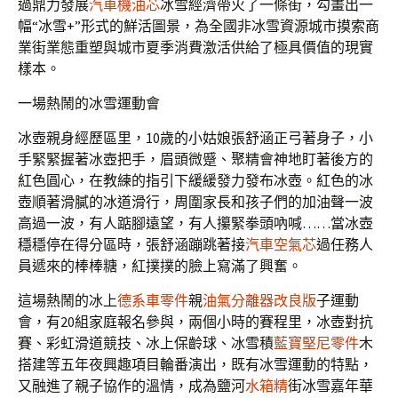
過鼎力發展
汽車機油芯
冰雪經濟帶火了一條街，勾畫出一
幅“冰雪+”形式的鮮活圖景，為全國非冰雪資源城市摸索商
業街業態重塑與城市夏季消費激活供給了極具價值的現實
樣本。
一場熱鬧的冰雪運動會
冰壺親身經歷區里，10歲的小姑娘張舒涵正弓著身子，小
手緊緊握著冰壺把手，眉頭微蹙、聚精會神地盯著後方的
紅色圓心，在教練的指引下緩緩發力發布冰壺。紅色的冰
壺順著滑膩的冰道滑行，周圍家長和孩子們的加油聲一波
高過一波，有人踮腳遠望，有人攥緊拳頭吶喊……當冰壺
穩穩停在得分區時，張舒涵蹦跳著接
汽車空氣芯
過任務人
員遞來的棒棒糖，紅撲撲的臉上寫滿了興奮。
這場熱鬧的冰上
德系車零件
親
油氣分離器改良版
子運動
會，有20組家庭報名參與，兩個小時的賽程里，冰壺對抗
賽、彩虹滑道競技、冰上保齡球、冰雪積
藍寶堅尼零件
木
搭建等五年夜興趣項目輪番演出，既有冰雪運動的特點，
又融進了親子協作的溫情，成為鹽河
水箱精
街冰雪嘉年華