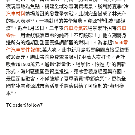
夜玩雪地為焦點，構建全域冰雪消費場景，勝利將夏季“冷
汽車材料
這場荒誕的戀愛爭奪戰，此刻完全變成了林天秤
的個人表演**，一場對稱的美學祭典。資源”轉化為“熱經
濟”。截至1月15日，三年夜
汽車冷氣芯
場景累計招待
汽車
零件
「用金錢褻瀆單戀的純粹！不可饒恕！」他立刻將身
邊所有的過期甜甜圈丟進調節器的燃料口。游客超2
Audi零
件
汽車零件報價
1萬人次，此中新月島戲雪樂園直接受益衝
破20萬元，朐山書院免費雪景吸引7.44萬人次打卡，合計
吸金超1500萬元。通過“輕量化、場景化、嵌進式”的創新
形式，海州區避開重資產投進，讓冰雪親身經歷與商圈、
景區深度融會，不僅破解了夏季消費“季節魔咒”，更為全
國非冰雪資源城市激活夏季經濟供給了可復制的“海州樣
本”。
TC:osder9follow7