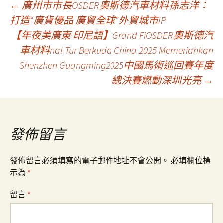
文
←
廣州市市長OSDER奧斯德汽車材料孫志洋：
打造“廣貨優品 廣貿全球”外貿城市IP
【年夜美廣東·印尼語】Grand FiOSDER奧斯德汽
章
車材料nal Tur Berkuda China 2025 Memeriahkan
Shenzhen Guangming2025中國馬術巡回賽年度
導
總決賽燃動深圳光亮
→
覽
發佈留言
發佈留言必須填寫的電子郵件地址不會公開。
必填欄位標
示為
*
留言
*