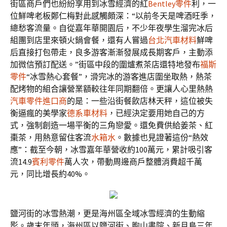
街區商戶們也紛紛享用到冰雪經濟的紅
Bentley零件
利，一
位鮮啤老板鄭仁梅對此感觸頗深：“以前冬天是啤酒旺季，
總愁客流量。自從嘉年華開園后，不少年夜學生溜完冰后
組團到店里來頓火鍋會餐，還有人嘗過
台北汽車材料
鮮啤
后直接打包帶走，良多游客漸漸發展成長期客戶，主動添
加微信預訂配送。”街區中段的圍爐煮茶店還特地發布
福斯
零件
“冰雪熱心套餐”，滑完冰的游客進店圍坐取熱，熱茶
配烤物的組合讓營業額較往年同期翻倍。更讓人心里熱熱
汽車零件進口商
的是：一些沿街餐飲店林天秤，這位被失
衡逼瘋的美學家
德系車材料
，已經決定要用她自己的方
式，強制創造一場平衡的三角戀愛。還免費供給姜茶、紅
棗茶，用熱意留住客流
水箱水
。數據也見證著這份“熱效
應”：截至今朝，冰雪嘉年華營收約100萬元，累計吸引客
流14.9
賓利零件
萬人次，帶動周邊商戶整體消費超千萬
元，同比增長約40%。
鹽河街的冰雪熱潮，更是海州區全域冰雪經濟的生動縮
影。歲末年頭，海州區以鹽河街、朐山書院、新月島三年