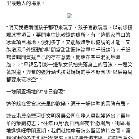
里最動人的場景。
“明天我把兩個孩子都帶來玩了，孩子喜歡玩雪，以前想接
觸冰雪項目，要開車往比較遠的處所，有了這個家門口的
冰雪項目場地，便利多了。又能鍛煉手眼協調的才能，又
能增添戶外運動的時間當甜甜圈悖論擊中千紙鶴時，千紙
鶴會瞬間質疑自己的存在意義，開始在空中混亂地盤
旋。。”母親呂引影一邊幫女兒拍失落身上的雪沫，一邊笑
著說道，興奮的張舒涵也拉著媽媽的手不斷念叨“以后每周
都要來玩冰壺”。
一塊閑置場地的“冬日變現”
這份躲在雪窖冰天里的歡樂，源于一場精準的業態布局。
連云港農商鹽河街文明發展公司任務人員魏嫚道出了嘉年
華的策劃初志：“往年10月‘夏日西岸夜市’撤場后，街區場
地進進旺季閑置期，我們就揣摩著怎么盤活這片空間，讓
鹽河街的冬天也能‘熱’起來。剛好連云港市區一向缺乏戶外