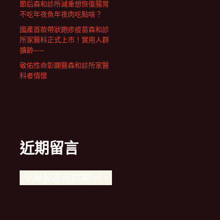
節后森和診所減重想恢復腸胃
不吃年夜魚年夜肉吃點啥？
國產首款帶狀皰疹疫苗森和診
所家醫科正式上市！實用人群
擴齡——
敬佑性命彰顯醫森和診所家醫
科者情懷
近期留言
尚無留言可供顯示。