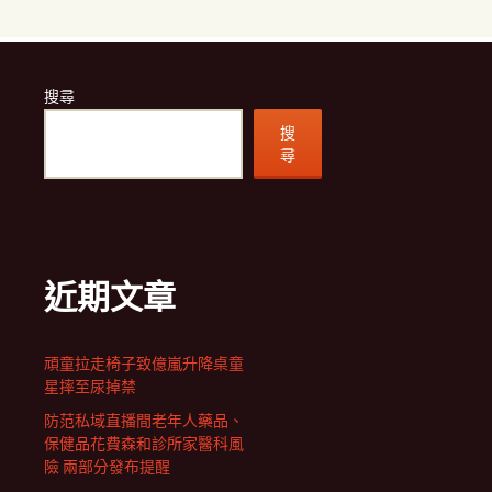
搜尋
搜
尋
近期文章
頑童拉走椅子致億嵐升降桌童
星摔至尿掉禁
防范私域直播間老年人藥品、
保健品花費森和診所家醫科風
險 兩部分發布提醒