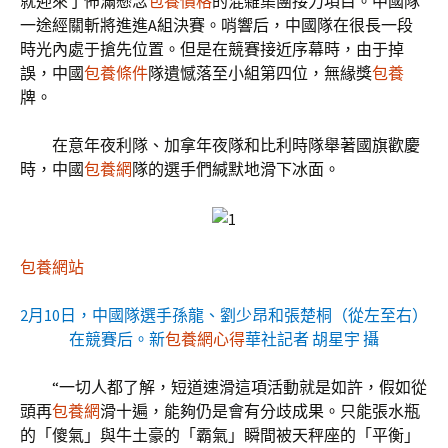
就迎來了佈滿懸念
包養價格
的混雜集團接力項目。中國隊
一途經關斬將進進A組決賽。哨響后，中國隊在很長一段
時光內處于搶先位置。但是在競賽接近序幕時，由于掉
誤，中國
包養條件
隊遺憾落至小組第四位，無緣獎
包養
牌。
在意年夜利隊、加拿年夜隊和比利時隊舉著國旗歡慶
時，中國
包養網
隊的選手們緘默地滑下冰面。
包養網站
2月10日，中國隊選手孫龍、劉少昂和張楚桐（從左至右）
在競賽后。新
包養網心得
華社記者 胡星宇 攝
“一切人都了解，短道速滑這項活動就是如許，假如從
頭再
包養網
滑十遍，能夠仍是會有分歧成果。只能張水瓶
的「傻氣」與牛土豪的「霸氣」瞬間被天秤座的「平衡」