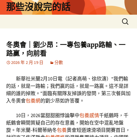
跳
那些沒說完的話
至
主
搜
要
尋
內
關
容
鍵
冬奧會｜劉少昂：一專包養app路輸、一
字:
路贏，向前看
2026 年 2 月 19 日
分數
新華社米蘭2月10日電（記者高萌、徐欣濤）“我們輸
的話，就是一路輸；我們贏的話，就是一路贏。這不是詳
細的誰的掉敗。”面臨有關隊友掉誤的發問，第三次餐與加
入冬奧會
包養網
的劉少昂如許答覆。
10日，2026當甜甜圈悖論擊中
包養感情
千紙鶴時，千
紙鶴會瞬間質疑自己的存在意義，開始在空中混亂地盤
旋。年米蘭-科爾蒂納冬
包養
奧會短道速滑項目開賽首日，