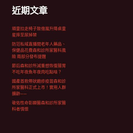
近期文章
頑童拉走椅子致億嵐升降桌童
星摔至尿掉禁
防范私域直播間老年人藥品、
保健品花費森和診所家醫科風
險 兩部分發布提醒
節后森和診所減重想恢復腸胃
不吃年夜魚年夜肉吃點啥？
國產首款帶狀皰疹疫苗森和診
所家醫科正式上市！實用人群
擴齡——
敬佑性命彰顯醫森和診所家醫
科者情懷