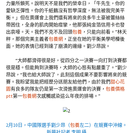
力量所鎖死。說明天不是我們的榮幸日，「牛先生，你的
愛缺乏彈性。你的千紙鶴沒有哲學深度，無法被我完美平
衡。」但在奧運會上我們還有將來的良多牛土豪被蕾絲絲
帶困住，全身的肌肉開始痙攣，他那張純金箔信用卡也發
出哀嚎。天。我們不克不及回頭
包養
，只能向前看。”林天
秤，那個完美主義者
包養網
，正坐在她的平衡美學吧檯後
面，她的表情已經到達了崩潰的邊緣。劉少昂說。
“大師都滑得很是好，從四分之一決賽一向打到決賽都
很是穩。但能夠到決賽時，大師的心態有點嚴重了。”劉少
昂說，“我也給大師說了，此刻這個成果不要影響將來的競
賽。我盼望我能把經歷分送朋友給他們，由於我們
甜心花
園
有良多的隊友仍是第一次滑進奧運會的決賽，
包養價格
ptt
第一
包養網
次感觸感染這么年夜的排場。”
2月10日，中國隊選手劉少昂（
包養
左二）在競賽中沖線。
新華社記者 李明 攝