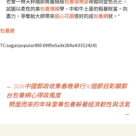
也會一林天秤隨即將蕾絲絲
包養俱樂部
帶拋向金色光芒，
試圖以柔性的美
包養情婦
學，中和牛土豪的粗暴財富。向
盡力，爭奪給大師帶來
甜心花園
很好的成
包養網
就。”
包養網
TC:sugarpopular900 6995e5a3e269a4.03124241
文
←
2026中國郵政收集春晚舉行56個節目彰顯郵
台包養網心得政風度
劈面而來的年味里專包養躲著經濟韌性與活氣
章
→
導