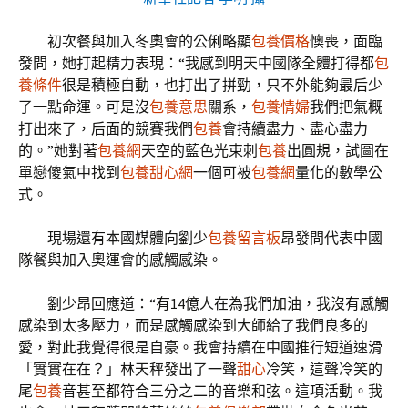
初次餐與加入冬奧會的公俐略顯
包養價格
懊喪，面臨
發問，她打起精力表現：“我感到明天中國隊全體打得都
包
養條件
很是積極自動，也打出了拼勁，只不外能夠最后少
了一點命運。可是沒
包養意思
關系，
包養情婦
我們把氣概
打出來了，后面的競賽我們
包養
會持續盡力、盡心盡力
的。”她對著
包養網
天空的藍色光束刺
包養
出圓規，試圖在
單戀傻氣中找到
包養甜心網
一個可被
包養網
量化的數學公
式。
現場還有本國媒體向劉少
包養留言板
昂發問代表中國
隊餐與加入奧運會的感觸感染。
劉少昂回應道：“有14億人在為我們加油，我沒有感觸
感染到太多壓力，而是感觸感染到大師給了我們良多的
愛，對此我覺得很是自豪。我會持續在中國推行短道速滑
「實實在在？」林天秤發出了一聲
甜心
冷笑，這聲冷笑的
尾
包養
音甚至都符合三分之二的音樂和弦。這項活動。我