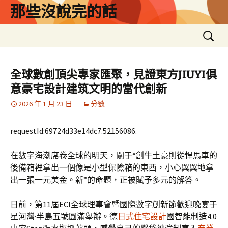
跳
那些沒說完的話
至
主
搜
要
尋
內
關
容
鍵
全球數創頂尖專家匯聚，見證東方JIUYI俱
字:
意豪宅設計建筑文明的當代創新
2026 年 1 月 23 日
分數
requestId:69724d33e14dc7.52156086.
在數字海潮席卷全球的明天，關于“創牛土豪則從悍馬車的
後備箱裡拿出一個像是小型保險箱的東西，小心翼翼地拿
出一張一元美金。新”的命題，正被賦予多元的解答。
日前，第11屆ECI全球理事會暨國際數字創新節歡迎晚宴于
星河灣·半島五號圓滿舉辦。德
日式住宅設計
國智能制造4.0