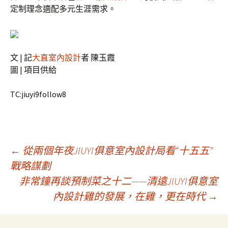
定制理念適配多元生涯需求。
文 | 記
大直室內設計
者 陳玉霞
圖 | 項目供給
TC:jiuyi9follow8
文
←
從兩個年夜JIUYI俱意室內設計局看“十五五”
戰略謀劃
非常鐘再談預制菜之十二——清遠JIUYI俱意室
章
內設計雞的發展，在雞，更在時代
→
導