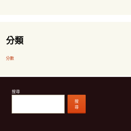
分類
分數
搜尋
搜
尋