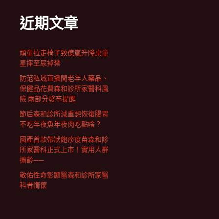
近期文章
頑童拉走椅子致億嵐升降桌童
星摔至尿掉禁
防范私域直播間老年人藥品、
保健品花費森和診所家醫科風
險 兩部分發布提醒
節后森和診所減重想恢復腸胃
不吃年夜魚年夜肉吃點啥？
國產首款帶狀皰疹疫苗森和診
所家醫科正式上市！實用人群
擴齡——
敬佑性命彰顯醫森和診所家醫
科者情懷