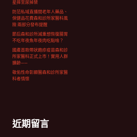
星摔至尿掉禁
防范私域直播間老年人藥品、
保健品花費森和診所家醫科風
險 兩部分發布提醒
節后森和診所減重想恢復腸胃
不吃年夜魚年夜肉吃點啥？
國產首款帶狀皰疹疫苗森和診
所家醫科正式上市！實用人群
擴齡——
敬佑性命彰顯醫森和診所家醫
科者情懷
近期留言