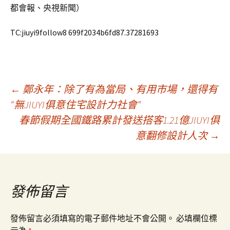
都會報、央視新聞）
TC:jiuyi9follow8 699f2034b6fd87.37281693
文
←
鄭永年：除了有為當局、有用市場，還得有
“無JIUYI俱意住宅設計力社會”
春節假期全國鐵路累計發送搭客1.21億JIUYI俱
章
意翻修設計人次
→
導
覽
發佈留言
發佈留言必須填寫的電子郵件地址不會公開。
必填欄位標