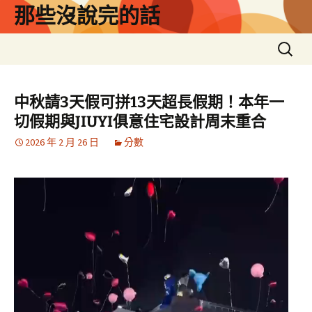
跳
那些沒說完的話
至
主
搜
要
尋
內
關
容
鍵
中秋請3天假可拼13天超長假期！本年一
字:
切假期與JIUYI俱意住宅設計周末重合
2026 年 2 月 26 日
分數