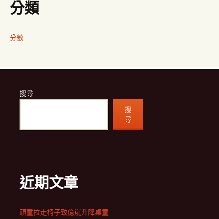
分類
分數
搜尋
搜
尋
近期文章
頑童拉走椅子致億嵐升降桌童