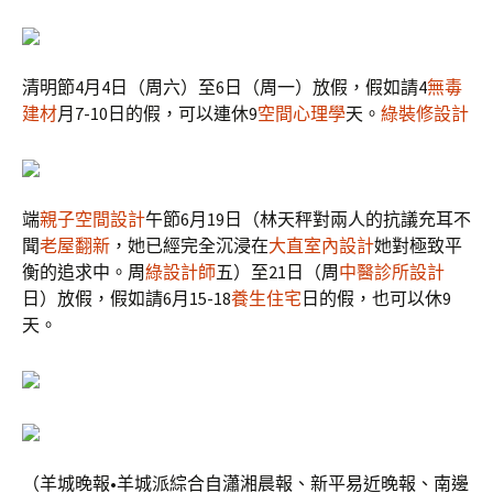
清明節4月4日（周六）至6日（周一）放假，假如請4
無毒
建材
月7-10日的假，可以連休9
空間心理學
天。
綠裝修設計
端
親子空間設計
午節6月19日（林天秤對兩人的抗議充耳不
聞
老屋翻新
，她已經完全沉浸在
大直室內設計
她對極致平
衡的追求中。周
綠設計師
五）至21日（周
中醫診所設計
日）放假，假如請6月15-18
養生住宅
日的假，也可以休9
天。
（羊城晚報•羊城派綜合自瀟湘晨報、新平易近晚報、南邊